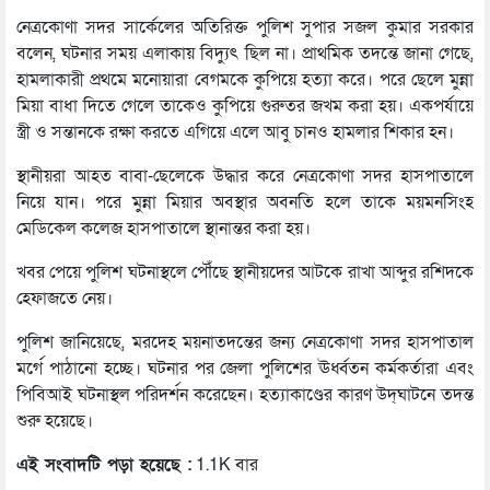
নেত্রকোণা সদর সার্কেলের অতিরিক্ত পুলিশ সুপার সজল কুমার সরকার
বলেন, ঘটনার সময় এলাকায় বিদ্যুৎ ছিল না। প্রাথমিক তদন্তে জানা গেছে,
হামলাকারী প্রথমে মনোয়ারা বেগমকে কুপিয়ে হত্যা করে। পরে ছেলে মুন্না
মিয়া বাধা দিতে গেলে তাকেও কুপিয়ে গুরুতর জখম করা হয়। একপর্যায়ে
স্ত্রী ও সন্তানকে রক্ষা করতে এগিয়ে এলে আবু চানও হামলার শিকার হন।
স্থানীয়রা আহত বাবা-ছেলেকে উদ্ধার করে নেত্রকোণা সদর হাসপাতালে
নিয়ে যান। পরে মুন্না মিয়ার অবস্থার অবনতি হলে তাকে ময়মনসিংহ
মেডিকেল কলেজ হাসপাতালে স্থানান্তর করা হয়।
খবর পেয়ে পুলিশ ঘটনাস্থলে পৌঁছে স্থানীয়দের আটকে রাখা আব্দুর রশিদকে
হেফাজতে নেয়।
পুলিশ জানিয়েছে, মরদেহ ময়নাতদন্তের জন্য নেত্রকোণা সদর হাসপাতাল
মর্গে পাঠানো হচ্ছে। ঘটনার পর জেলা পুলিশের ঊর্ধ্বতন কর্মকর্তারা এবং
পিবিআই ঘটনাস্থল পরিদর্শন করেছেন। হত্যাকাণ্ডের কারণ উদ্‌ঘাটনে তদন্ত
শুরু হয়েছে।
এই সংবাদটি পড়া হয়েছে :
1.1K বার