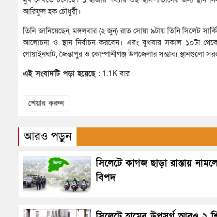
আরিফুল হক চৌধুরী।
তিনি জানিয়েছেন, মঙ্গলবার (২ জুন) রাত সোয়া ৯টায় তিনি সিলেট সার্কি
আলোচনা ও স্থান নির্বাচন করবেন। এবং বুধবার সকাল ১০টা থেকে 
গোয়াইনঘাট, জৈন্তাপুর ও কোম্পানীগঞ্জ উপজেলার সম্ভাব্য স্থানগুলো 
এই সংবাদটি পড়া হয়েছে :
1.1K বার
শেয়ার করুন
আরও পড়ুন
সিলেটে কাগজ ছাড়া রাস্তায় নামল
বিপদ
সিলেটে হামের উপসর্গ আরও ২ শ