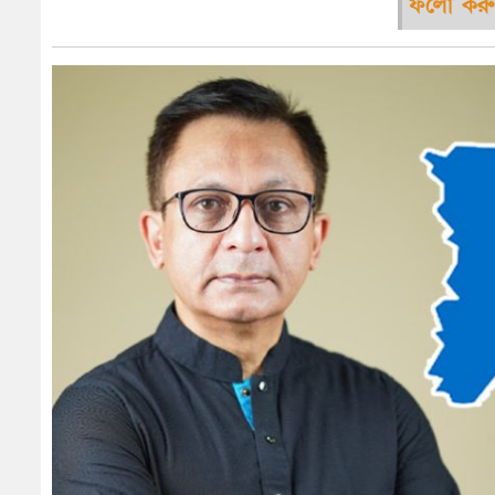
ফলো করু