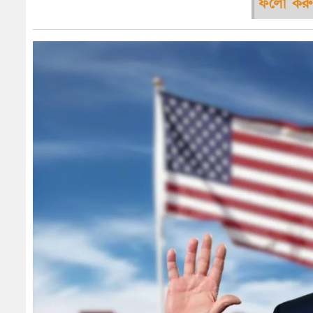
ফলো করু