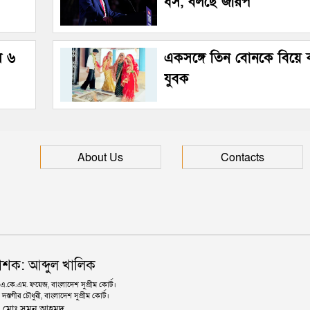
ধস, বলছে জরিপ
ল ৬
একসঙ্গে তিন বোনকে বিয়ে
যুবক
About Us
Contacts
াশক: আব্দুল খালিক
কে.এম. ফয়েজ, বাংলাদেশ সুপ্রীম কোর্ট।
দস্তগীর চৌধুরী, বাংলাদেশ সুপ্রীম কোর্ট।
ঃ মোঃ সুমন আহমদ