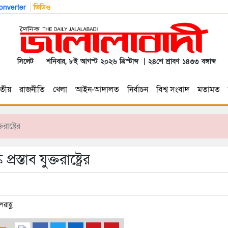
nverter
ভিডিও
সিলেট
শনিবার, ৮ই আগস্ট ২০২৬ খ্রিস্টাব্দ | ২৪শে শ্রাবণ ১৪৩৩ বঙ্গাব্দ
তীয়
রাজনীতি
খেলা
আইন-আদালত
নির্বাচন
বিশ্ব সংবাদ
মতামত
াষ্ট্রের
তাব যুক্তরাষ্ট্রের
রাহ্ণ