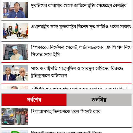
দুবাইয়ের কারাগার থেকে জামিনে মুক্তি পেয়েছেন বেনজীর
প্রধানমন্ত্রীর সঙ্গে যুক্তরাষ্ট্রের বিশেষ দূত সার্জিও গরের সাক্ষাৎ
স্পিকারের নির্দেশনা পেলেই গাজী নজরুলের এমপি পদ নিয়ে
সিদ্ধান্ত নেবে ইসি
সাবেক রাষ্ট্রপতি সাহাবুদ্দিন ও আবদুল হামিদের বিরুদ্ধে
ট্রাইব্যুনালে অভিযোগ
রাষ্ট্রপতি পদ থেকে পদত্যাগ করছেন মোহাম্মদ সাহাবুদ্দিন!
সর্বশেষ
জনপ্রিয়
তরুণীর সাথে ভিডিও: গাজী নজরুলকে এমপি পদ ছাড়তে
পিকআপসহ তিনজনকে ধরল সিলেট র‌্যাব
বলল জামায়াত
একনেকে ১৪ হাজার ৪১ কোটি টাকার ৮ প্রকল্প অনুমোদন