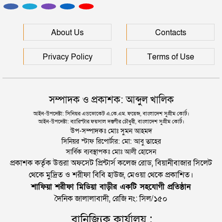
প্রধানমন্ত্রী
সিলেটে আরও দুইজনের মৃত্যু, হাসপাতালে ৩ শতাধিক
About Us
Contacts
Privacy Policy
Terms of Use
সম্পাদক ও প্রকাশক: আব্দুল খালিক
আইন-উপদেষ্টা: সিনিয়র এডভোকেট এ.কে.এম. ফয়েজ, বাংলাদেশ সুপ্রীম কোর্ট।
আইন-উপদেষ্টা: ব্যারিস্টার ফয়সাল দস্তগীর চৌধুরী, বাংলাদেশ সুপ্রীম কোর্ট।
উপ-সম্পাদকঃ মোঃ সুমন আহমদ
সিনিয়র স্টাফ রিপোর্টার: মো: আবু তাহের
সার্বিক ব্যবস্থাপকঃ মোঃ আলী হোসেন
প্রকাশক কর্তৃক উত্তরা অফসেট প্রিন্টার্স কলেজ রোড, বিয়ানীবাজার সিলেট
থেকে মুদ্রিত ও শরীফা বিবি হাউজ, মেওয়া থেকে প্রকাশিত।
শাফিয়া শরীফা মিডিয়া বাড়ীর একটি সহযোগী প্রতিষ্ঠান
দৈনিক জালালাবাদী, রেজি নং: সিল/১৫০
বানিজ্যিক কার্যালয় :