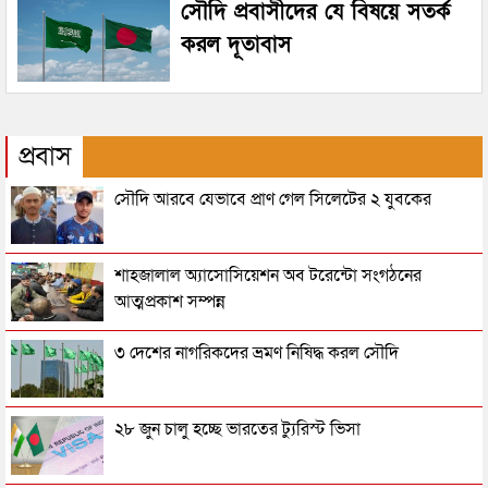
সৌদি প্রবাসীদের যে বিষয়ে সতর্ক
করল দূতাবাস
প্রবাস
সৌদি আরবে যেভাবে প্রাণ গেল সিলেটের ২ যুবকের
শাহজালাল অ্যাসোসিয়েশন অব টরেন্টো সংগঠনের
আত্মপ্রকাশ সম্পন্ন
৩ দেশের নাগরিকদের ভ্রমণ নিষিদ্ধ করল সৌদি
২৮ জুন চালু হচ্ছে ভারতের ট্যুরিস্ট ভিসা