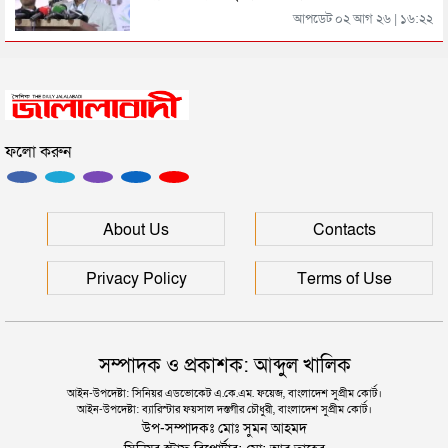
সিলেটের জোড়া ব্রিজের পাশ থেকে আটক ফরহাদ- বাদশা
আপডেট ০২ আগ ২৬ | ১৬:২২
সিলেটে সড়ক দুর্ঘটনায় প্রাণ গেল যুবকের
ফলো করুন
ইউনূসকে সঙ্গে নিয়ে জুলাই স্মৃতি জাদুঘর উদ্বোধন করলেন
প্রধানমন্ত্রী
সিলেটে আরও দুইজনের মৃত্যু, হাসপাতালে ৩ শতাধিক
About Us
Contacts
Privacy Policy
Terms of Use
সম্পাদক ও প্রকাশক: আব্দুল খালিক
আইন-উপদেষ্টা: সিনিয়র এডভোকেট এ.কে.এম. ফয়েজ, বাংলাদেশ সুপ্রীম কোর্ট।
আইন-উপদেষ্টা: ব্যারিস্টার ফয়সাল দস্তগীর চৌধুরী, বাংলাদেশ সুপ্রীম কোর্ট।
উপ-সম্পাদকঃ মোঃ সুমন আহমদ