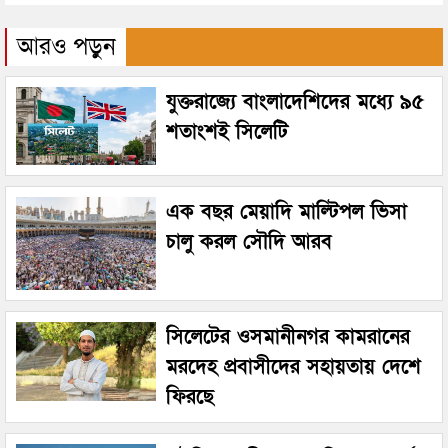
আরও পড়ুন
যুক্তরাজ্যে বাংলাদেশিদের মধ্যে ৯৫
শতাংশই সিলেটি
এক বছর মেয়াদি মাল্টিপল ভিসা
চালু করল সৌদি আরব
সিলেটের ওসমানীনগর কামরানের
মরদেহ প্রবাসীদের সহায়তায় দেশে
ফিরছে