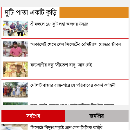
দুটি পাতা একটি কুড়ি
শ্রীমঙ্গলে ১৮ ফুট লম্বা অজগর উদ্ধার
আকাশেই থেমে গেল সিলেটের রেমিট্যান্স যোদ্ধার জীবন
বন্যপ্রাণীর বন্ধু ‘সীতেশ বাবু’ আর নেই
মৌলভীবাজার রাজনগরে যে পরিবারের করুণ কাহিনী
ঘাস কেটে ফেরার পথে ধলাই নদীতে নিখোঁজ মাসুক
সর্বশেষ
জনপ্রিয়
শ্রীমঙ্গলে চা বাগান থেকে অজগর উদ্ধার
সিলেটে বিদ্যুৎস্পৃষ্টে প্রাণ গেল সিসিক কর্মীর