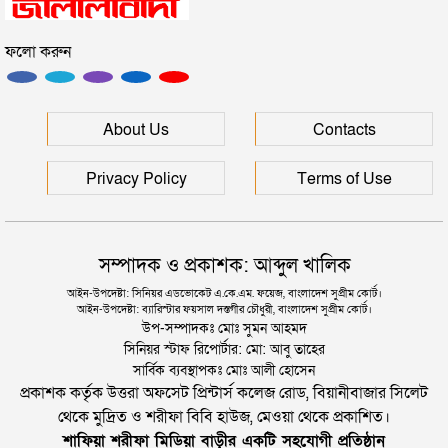
ফলো করুন
“দুর্নীতিতে চ্যাম্পিয়ন হওয়ার সহজ উপায় সংসদ সদস্য এবং
প্রশাসন একাকার হয়ে যাওয়া”
রাষ্ট্রপতি নির্বাচনের তারিখ ঘোষণা
About Us
Contacts
Privacy Policy
Terms of Use
সম্পাদক ও প্রকাশক: আব্দুল খালিক
আইন-উপদেষ্টা: সিনিয়র এডভোকেট এ.কে.এম. ফয়েজ, বাংলাদেশ সুপ্রীম কোর্ট।
আইন-উপদেষ্টা: ব্যারিস্টার ফয়সাল দস্তগীর চৌধুরী, বাংলাদেশ সুপ্রীম কোর্ট।
উপ-সম্পাদকঃ মোঃ সুমন আহমদ
সিনিয়র স্টাফ রিপোর্টার: মো: আবু তাহের
সার্বিক ব্যবস্থাপকঃ মোঃ আলী হোসেন
প্রকাশক কর্তৃক উত্তরা অফসেট প্রিন্টার্স কলেজ রোড, বিয়ানীবাজার সিলেট
থেকে মুদ্রিত ও শরীফা বিবি হাউজ, মেওয়া থেকে প্রকাশিত।
শাফিয়া শরীফা মিডিয়া বাড়ীর একটি সহযোগী প্রতিষ্ঠান