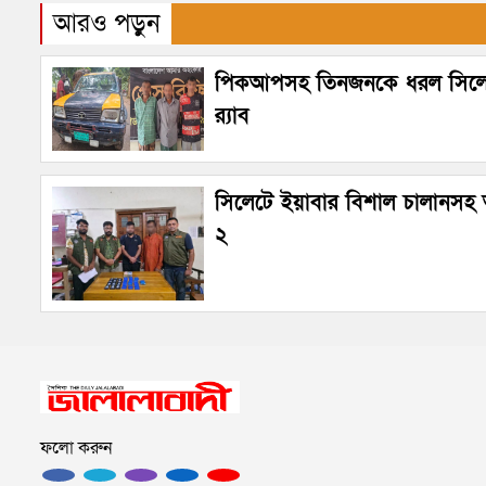
আরও পড়ুন
পিকআপসহ তিনজনকে ধরল সিল
র‌্যাব
সিলেটে ইয়াবার বিশাল চালানস
২
ফলো করুন