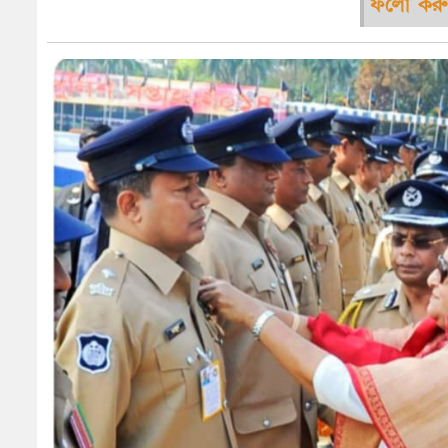
ফলো করু