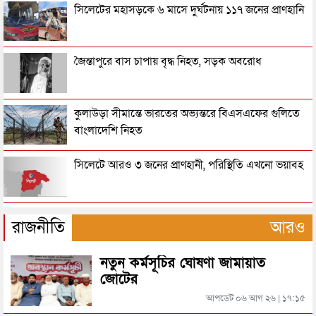
শ্রীমঙ্গলে চা বাগান থেকে অজগর উদ্ধার
সিলেটের মহাসড়কে ৬ মাসে দুর্ঘটনায় ১১৭ জনের প্রাণহানি
মৌলভীবাজারে ব্যবসায়ীর মরদেহ উদ্ধার
জৈন্তাপুরে বাস চাপায় বৃদ্ধ নিহত, সড়ক অবরোধ
স্ত্রীকে হত্যা করে মাটিতে চাপা, ১৯ দিন পর লাশ উদ্ধার
কুলাউড়া সীমান্তে ভারতের অভ্যন্তরে বিএসএফের গুলিতে
বাংলাদেশি নিহত
সিলেটে স্ত্রীকে দিয়ে ডেকে নিয়ে যুবককে হত্যার অভিযোগ
সিলেটে আরও ৩ জনের প্রাণহানী, পরিস্থিতি এখনো ভয়াবহ
সিলেটের যে সড়কে প্রাণ গেল মা-ছেলের
মহেশখালীর মাতারবাড়িতে পৌঁছেছেন প্রধানমন্ত্রী
রাজনীতি
আরও
ছেলের কুড়ালের আঘাতে প্রাণ গেল বাবার
নতুন কর্মসূচির ঘোষণা জামায়াত
হেলিকপ্টারে মহেশখালীর পথে প্রধানমন্ত্রী
জোটের
আপডেট ০৬ আগ ২৬ | ১৭:১৫
পরিবহণ শ্রমিক সংঘর্ষ, হত্যা মামলায় রঞ্জু গ্রেফতার