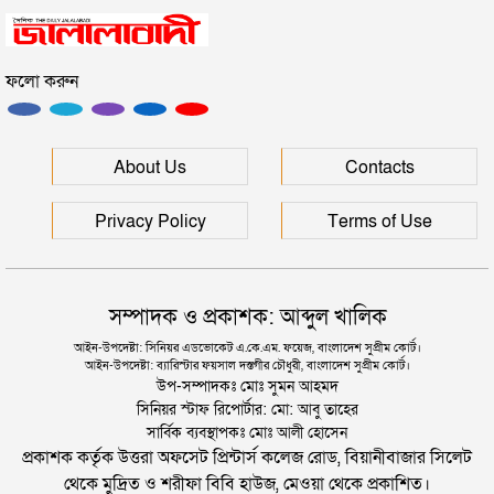
সিলেটে হামের উপসর্গ আরও ২ শিশুর মৃত্যু
ফলো করুন
রাজধানীর মাদারটেক থেকে তরুণীর খণ্ডিত মাথা ও দুই হাত
উদ্ধার
দিল্লিতে শেখ হাসিনার বক্তব্য দেওয়া নিয়ে পররাষ্ট্র
About Us
Contacts
মন্ত্রণালয়ের ক্ষোভ
Privacy Policy
Terms of Use
সম্পাদক ও প্রকাশক: আব্দুল খালিক
আইন-উপদেষ্টা: সিনিয়র এডভোকেট এ.কে.এম. ফয়েজ, বাংলাদেশ সুপ্রীম কোর্ট।
আইন-উপদেষ্টা: ব্যারিস্টার ফয়সাল দস্তগীর চৌধুরী, বাংলাদেশ সুপ্রীম কোর্ট।
উপ-সম্পাদকঃ মোঃ সুমন আহমদ
সিনিয়র স্টাফ রিপোর্টার: মো: আবু তাহের
সার্বিক ব্যবস্থাপকঃ মোঃ আলী হোসেন
প্রকাশক কর্তৃক উত্তরা অফসেট প্রিন্টার্স কলেজ রোড, বিয়ানীবাজার সিলেট
থেকে মুদ্রিত ও শরীফা বিবি হাউজ, মেওয়া থেকে প্রকাশিত।