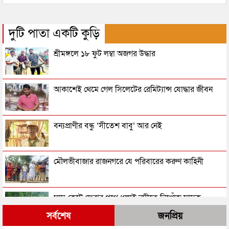
দুটি পাতা একটি কুড়ি
শ্রীমঙ্গলে ১৮ ফুট লম্বা অজগর উদ্ধার
আকাশেই থেমে গেল সিলেটের রেমিট্যান্স যোদ্ধার জীবন
বন্যপ্রাণীর বন্ধু ‘সীতেশ বাবু’ আর নেই
মৌলভীবাজার রাজনগরে যে পরিবারের করুণ কাহিনী
ঘাস কেটে ফেরার পথে ধলাই নদীতে নিখোঁজ মাসুক
সর্বশেষ
জনপ্রিয়