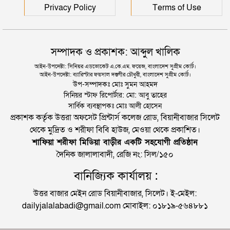
Privacy Policy
Terms of Use
সম্পাদক ও প্রকাশক: আব্দুল খালিক
আইন-উপদেষ্টা: সিনিয়র এডভোকেট এ.কে.এম. ফয়েজ, বাংলাদেশ সুপ্রীম কোর্ট।
আইন-উপদেষ্টা: ব্যারিস্টার ফয়সাল দস্তগীর চৌধুরী, বাংলাদেশ সুপ্রীম কোর্ট।
উপ-সম্পাদকঃ মোঃ সুমন আহমদ
সিনিয়র স্টাফ রিপোর্টার: মো: আবু তাহের
সার্বিক ব্যবস্থাপকঃ মোঃ আলী হোসেন
প্রকাশক কর্তৃক উত্তরা অফসেট প্রিন্টার্স কলেজ রোড, বিয়ানীবাজার সিলেট
থেকে মুদ্রিত ও শরীফা বিবি হাউজ, মেওয়া থেকে প্রকাশিত।
শাফিয়া শরীফা মিডিয়া বাড়ীর একটি সহযোগী প্রতিষ্ঠান
দৈনিক জালালাবাদী, রেজি নং: সিল/১৫০
বানিজ্যিক কার্যালয় :
উত্তর বাজার মেইন রোড বিয়ানীবাজার, সিলেট। ই-মেইল:
dailyjalalabadi@gmail.com মোবাইল: ০১৮১৯-৫৬৪৮৮১