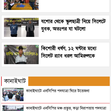
যশোর থেকে স্কুলছাত্রী নিয়ে সিলেটে
যুবক, অতঃপর যা ঘটলো
কিশোরী ধর্ষণ, ১২ ঘন্টার মধ্যে
সিলেট র‌্যাব ধরল আমিরুলকে
কানাইঘাট
কানাইঘাটে এনসিপির পদযাত্রা ঘিরে উত্তেজনা
কানাইঘাটে এনসিপির মঞ্চ প্রস্তুত, কড়া নিরাপত্তায় পদযাত্রা