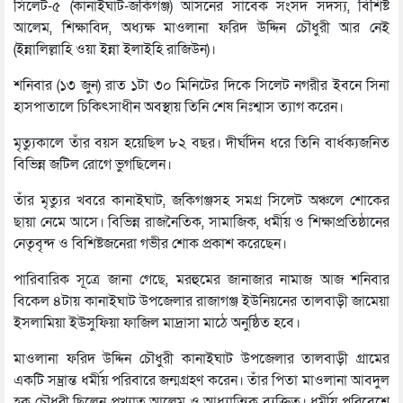
সিলেট-৫ (কানাইঘাট-জকিগঞ্জ) আসনের সাবেক সংসদ সদস্য, বিশিষ্ট
আলেম, শিক্ষাবিদ, অধ্যক্ষ মাওলানা ফরিদ উদ্দিন চৌধুরী আর নেই
(ইন্নালিল্লাহি ওয়া ইন্না ইলাইহি রাজিউন)।
শনিবার (১৩ জুন) রাত ১টা ৩০ মিনিটের দিকে সিলেট নগরীর ইবনে সিনা
হাসপাতালে চিকিৎসাধীন অবস্থায় তিনি শেষ নিঃশ্বাস ত্যাগ করেন।
মৃত্যুকালে তাঁর বয়স হয়েছিল ৮২ বছর। দীর্ঘদিন ধরে তিনি বার্ধক্যজনিত
বিভিন্ন জটিল রোগে ভুগছিলেন।
তাঁর মৃত্যুর খবরে কানাইঘাট, জকিগঞ্জসহ সমগ্র সিলেট অঞ্চলে শোকের
ছায়া নেমে আসে। বিভিন্ন রাজনৈতিক, সামাজিক, ধর্মীয় ও শিক্ষাপ্রতিষ্ঠানের
নেতৃবৃন্দ ও বিশিষ্টজনেরা গভীর শোক প্রকাশ করেছেন।
পারিবারিক সূত্রে জানা গেছে, মরহুমের জানাজার নামাজ আজ শনিবার
বিকেল ৪টায় কানাইঘাট উপজেলার রাজাগঞ্জ ইউনিয়নের তালবাড়ী জামেয়া
ইসলামিয়া ইউসুফিয়া ফাজিল মাদ্রাসা মাঠে অনুষ্ঠিত হবে।
মাওলানা ফরিদ উদ্দিন চৌধুরী কানাইঘাট উপজেলার তালবাড়ী গ্রামের
একটি সম্ভ্রান্ত ধর্মীয় পরিবারে জন্মগ্রহণ করেন। তাঁর পিতা মাওলানা আবদুল
হক চৌধুরী ছিলেন প্রখ্যাত আলেম ও আধ্যাত্মিক ব্যক্তিত্ব। ধর্মীয় পরিবেশে