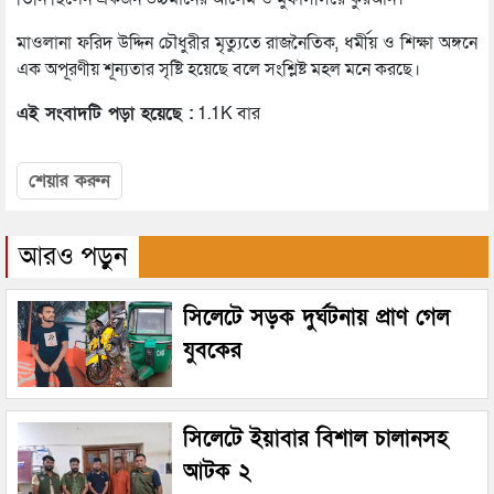
মাওলানা ফরিদ উদ্দিন চৌধুরীর মৃত্যুতে রাজনৈতিক, ধর্মীয় ও শিক্ষা অঙ্গনে
এক অপূরণীয় শূন্যতার সৃষ্টি হয়েছে বলে সংশ্লিষ্ট মহল মনে করছে।
এই সংবাদটি পড়া হয়েছে :
1.1K বার
শেয়ার করুন
আরও পড়ুন
সিলেটে সড়ক দুর্ঘটনায় প্রাণ গেল
যুবকের
সিলেটে ইয়াবার বিশাল চালানসহ
আটক ২