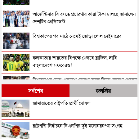
আর্জেন্টিনার বি রু দ্ধে প্রচারণায় কারা টাকা ঢালছে জানালেন
দেশটির প্রেসিডেন্ট
বিশ্বকাপের পর মাঠে নেমেই জোড়া গোল নেইমারের
কলকাতায় ভারতের বিপক্ষে খেলবে ব্রাজিল, দাবি
বাংলাদেশে সফরেরও!
বিশ্বকাপের সেরা একাদশ ঘোষণা করল ফিফা, জায়গা পেলেন
যারা
সর্বশেষ
জনপ্রিয়
২০২৬ বিশ্বকাপে কে কোন পুরস্কার জিতলেন
জামায়াতের রাষ্ট্রপতি প্রার্থী ঘোষণা
আর্জেন্টিনাকে হারিয়ে বিশ্বচ্যাম্পিয়ন স্পেন
রাষ্ট্রপতি নির্বাচনে বিএনপির দুই মনোনয়নপত্র সংগ্রহ