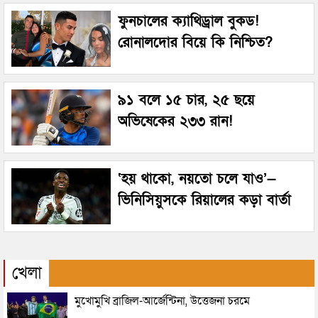
ফুনচালের ক্যাথিড্রাল বুকড!
রোনালদোর বিয়ে কি নিশ্চিত?
৯১ বলে ১৫ চার, ২৫ ছয়ে
অভিষেকের ২৩৩ রান!
‘হয় থাকো, নয়তো চলে যাও’—
ভিনিসিয়ুসকে রিয়ালের কড়া বার্তা
খেলা
মুখোমুখি ব্রাজিল-আর্জেন্টিনা, উত্তেজনা চরমে