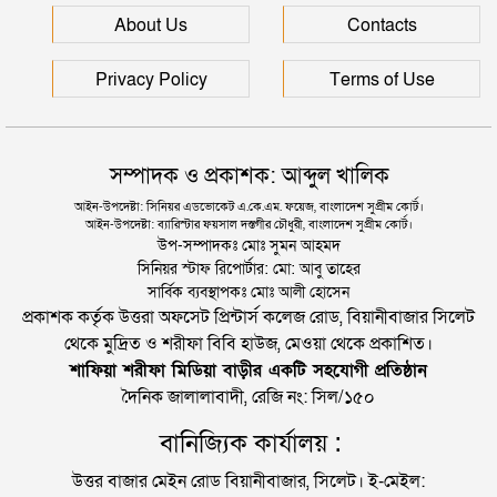
সিলেটে হামের উপসর্গ আরও ২ শিশুর মৃত্যু
About Us
Contacts
Privacy Policy
Terms of Use
সম্পাদক ও প্রকাশক: আব্দুল খালিক
আইন-উপদেষ্টা: সিনিয়র এডভোকেট এ.কে.এম. ফয়েজ, বাংলাদেশ সুপ্রীম কোর্ট।
আইন-উপদেষ্টা: ব্যারিস্টার ফয়সাল দস্তগীর চৌধুরী, বাংলাদেশ সুপ্রীম কোর্ট।
উপ-সম্পাদকঃ মোঃ সুমন আহমদ
সিনিয়র স্টাফ রিপোর্টার: মো: আবু তাহের
সার্বিক ব্যবস্থাপকঃ মোঃ আলী হোসেন
প্রকাশক কর্তৃক উত্তরা অফসেট প্রিন্টার্স কলেজ রোড, বিয়ানীবাজার সিলেট
থেকে মুদ্রিত ও শরীফা বিবি হাউজ, মেওয়া থেকে প্রকাশিত।
শাফিয়া শরীফা মিডিয়া বাড়ীর একটি সহযোগী প্রতিষ্ঠান
দৈনিক জালালাবাদী, রেজি নং: সিল/১৫০
বানিজ্যিক কার্যালয় :
উত্তর বাজার মেইন রোড বিয়ানীবাজার, সিলেট। ই-মেইল: