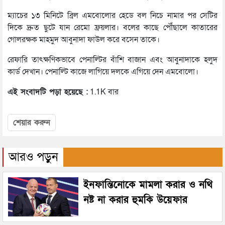
ম্যাচের ১৩ মিনিটে ব্রিল এমবোলোর হেডে বল নিচে নামার পর সেটির
দিকে দ্রুত ছুটে যান রেমো ফ্রয়লার। বলের কাছে পৌঁছালে কাতারের
গোলরক্ষক মাহমুদ আবুনাদা ফাউল করে বসেন তাকে।
রেফারি তাৎক্ষণিকভাবে পেনাল্টির বাঁশি বাজান এবং আবুনাদাকে হলুদ
কার্ড দেখান। পেনাল্টি কাজে লাগিয়ে দলকে এগিয়ে দেন এমবোলো।
এই সংবাদটি পড়া হয়েছে :
1.1K বার
শেয়ার করুন
আরও পড়ুন
ইনফান্তিনোকে মামলা করার ও নথি
নষ্ট না করার হুমকি উয়েফার