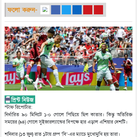
ফলো করুন-
স্টাফ রিপোর্টার:
নির্ধারিত ৯০ মিনিটে ১-০ গোলে পিছিয়ে ছিল কাতার। কিন্তু অতিরিক্ত
সময়ের (৯৪) গোলে সুইজারল্যান্ডের বিপক্ষে হার এড়াল এশিয়ার দেশটি।
শনিবার (১৩ জুন) রাত ১টায় গ্রুপ ‘বি’-এর ম্যাচে মুখোমুখি হয় তারা।