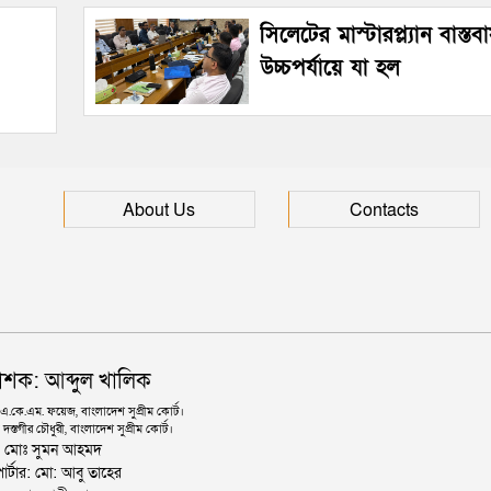
সিলেটের মাস্টারপ্ল্যান বাস্ত
উচ্চপর্যায়ে যা হল
About Us
Contacts
াশক: আব্দুল খালিক
কে.এম. ফয়েজ, বাংলাদেশ সুপ্রীম কোর্ট।
দস্তগীর চৌধুরী, বাংলাদেশ সুপ্রীম কোর্ট।
ঃ মোঃ সুমন আহমদ
োর্টার: মো: আবু তাহের