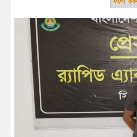
ফলো করু