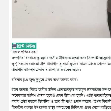
নিজস্ব প্রতিবেদক :
সম্পত্তির বিরোধে কুমিল্লায় জসীম উদ্দিনকে হত্যা করে সিলেটে আত্ম
জুন) সন্ধ্যায় কোতোয়ালি থানাধীন ব্লু বার্ড স্কুলের সামন থেকে গোপন 
থানাধীন ধানিশ্বর এলাকার আলী আকবরের ছেলে।
রবিবার (১৪ জুন) দুপুরে এসব তথ্য জানায় র‌্যাব।
র‌্যাব জানায়, নিহত জসীম উদ্দিন গ্রেফতারকৃত নাজমুল ইসলামের সম্প
অনেকবার সালিশ বৈঠক হলেও কোন মীমাংসা হয়নি। এরই ধারাবাহিকতায় 
করার চেষ্টা করলে ভিকটিম ও তার স্ত্রী বাধা প্রদান করেন। তখন বি
ভিকটিম বরুড়া উপজেলা স্বাস্থ্য কমপ্লেক্সে চিকিৎসা গ্রহণ শেষে বা