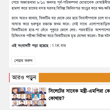
পেয়ে অজ্ঞাতনামা ৮/১০ জনসহ পূর্ব-পরিকল্পনা মোতাবেক বেআইনীভাবে
হামলা করে তাদের বসত ঘরসহ বিভিন্ন জিনিসপত্র ভাংচুর করে ক্ষয়-ক্ষ
র‌্যাব আরও জানায়, ভিকটিম ঘর থেকে বের হয়ে বিবাদীগণকে চলে যাও
আঘাত করে গুরুত্বর রক্তাক্ত জখম করে। সেই সাথে এলোপাতাড়িভাবে
ভিকটিমকে হাত-পা বেঁধে পুকুরে ফেলে দেয়। পরবর্তীতে আশপাশের ল
চিকিৎসক পরীক্ষা নিরীক্ষা করে ভিকটিমকে মৃত ঘোষনা করেন। উক্ত ঘটনায়
এই সংবাদটি পড়া হয়েছে :
1.1K বার
শেয়ার করুন
আরও পড়ুন
সিলেটের সাবেক মন্ত্রী-এমপিরা কে
কোথায়?