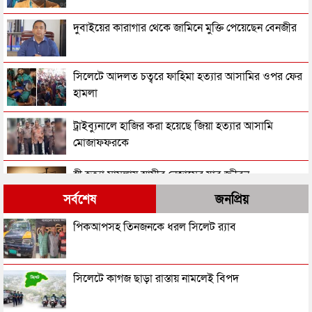
দুবাইয়ের কারাগার থেকে জামিনে মুক্তি পেয়েছেন বেনজীর
সিলেটে আদলত চত্বরে ফাহিমা হত্যার আসামির ওপর ফের
হামলা
ট্রাইব্যুনালে হাজির করা হয়েছে জিয়া হত্যার আসামি
মোজাফফরকে
স্ত্রী হত্যা মামলায় স্বামীর নেজামের যাব জ্জীবন
সর্বশেষ
জনপ্রিয়
জামিন পেলেন সালমান এফ রহমান
পিকআপসহ তিনজনকে ধরল সিলেট র‌্যাব
এমসি কলেজে ধর্ষণ: সাইফুরের মৃত্যুদণ্ড, ৩ জনের
সিলেটে কাগজ ছাড়া রাস্তায় নামলেই বিপদ
যাবজ্জীবন, ৪ জন খালাস