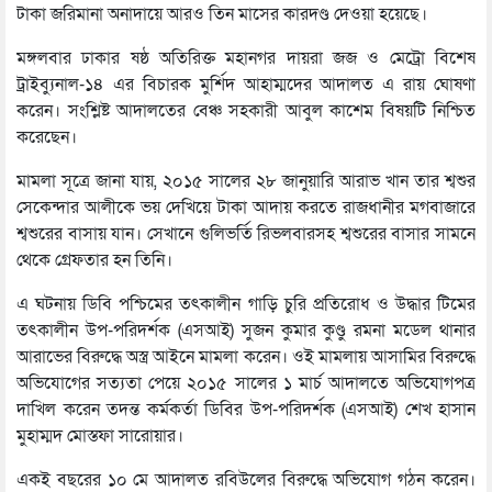
টাকা জরিমানা অনাদায়ে আরও তিন মাসের কারদণ্ড দেওয়া হয়েছে।
মঙ্গলবার ঢাকার ষষ্ঠ অতিরিক্ত মহানগর দায়রা জজ ও মেট্রো বিশেষ
ট্রাইব্যুনাল-১৪ এর বিচারক মুর্শিদ আহাম্মদের আদালত এ রায় ঘোষণা
করেন। সংশ্লিষ্ট আদালতের বেঞ্চ সহকারী আবুল কাশেম বিষয়টি নিশ্চিত
করেছেন।
মামলা সূত্রে জানা যায়, ২০১৫ সালের ২৮ জানুয়ারি আরাভ খান তার শ্বশুর
সেকেন্দার আলীকে ভয় দেখিয়ে টাকা আদায় করতে রাজধানীর মগবাজারে
শ্বশুরের বাসায় যান। সেখানে গুলিভর্তি রিভলবারসহ শ্বশুরের বাসার সামনে
থেকে গ্রেফতার হন তিনি।
এ ঘটনায় ডিবি পশ্চিমের তৎকালীন গাড়ি চুরি প্রতিরোধ ও উদ্ধার টিমের
তৎকালীন উপ-পরিদর্শক (এসআই) সুজন কুমার কুণ্ডু রমনা মডেল থানার
আরাভের বিরুদ্ধে অস্ত্র আইনে মামলা করেন। ওই মামলায় আসামির বিরুদ্ধে
অভিযোগের সত্যতা পেয়ে ২০১৫ সালের ১ মার্চ আদালতে অভিযোগপত্র
দাখিল করেন তদন্ত কর্মকর্তা ডিবির উপ-পরিদর্শক (এসআই) শেখ হাসান
মুহাম্মদ মোস্তফা সারোয়ার।
একই বছরের ১০ মে আদালত রবিউলের বিরুদ্ধে অভিযোগ গঠন করেন।