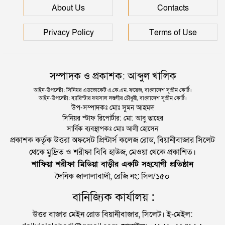
সিলেটে আরও দুইজনের মৃত্যু, হাসপাতালে ৩ শতাধিক
About Us
Contacts
Privacy Policy
Terms of Use
সম্পাদক ও প্রকাশক: আব্দুল খালিক
আইন-উপদেষ্টা: সিনিয়র এডভোকেট এ.কে.এম. ফয়েজ, বাংলাদেশ সুপ্রীম কোর্ট।
আইন-উপদেষ্টা: ব্যারিস্টার ফয়সাল দস্তগীর চৌধুরী, বাংলাদেশ সুপ্রীম কোর্ট।
উপ-সম্পাদকঃ মোঃ সুমন আহমদ
সিনিয়র স্টাফ রিপোর্টার: মো: আবু তাহের
সার্বিক ব্যবস্থাপকঃ মোঃ আলী হোসেন
প্রকাশক কর্তৃক উত্তরা অফসেট প্রিন্টার্স কলেজ রোড, বিয়ানীবাজার সিলেট
থেকে মুদ্রিত ও শরীফা বিবি হাউজ, মেওয়া থেকে প্রকাশিত।
শাফিয়া শরীফা মিডিয়া বাড়ীর একটি সহযোগী প্রতিষ্ঠান
দৈনিক জালালাবাদী, রেজি নং: সিল/১৫০
বানিজ্যিক কার্যালয় :
উত্তর বাজার মেইন রোড বিয়ানীবাজার, সিলেট। ই-মেইল: