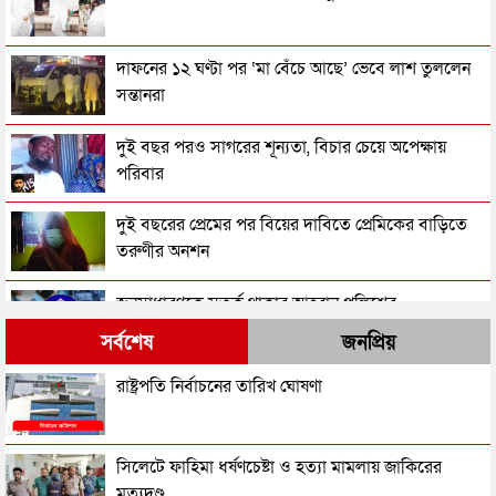
দাফনের ১২ ঘণ্টা পর ‘মা বেঁচে আছে’ ভেবে লাশ তুললেন
সন্তানরা
দুই বছর পরও সাগরের শূন্যতা, বিচার চেয়ে অপেক্ষায়
পরিবার
দুই বছরের প্রেমের পর বিয়ের দাবিতে প্রেমিকের বাড়িতে
তরুণীর অনশন
জনসাধারণকে সতর্ক থাকার আহ্বান পুলিশের
সর্বশেষ
জনপ্রিয়
৩ মাসে পুলিশের হাতে গ্রেপ্তার ১ লাখ ৪২ হাজার
রাষ্ট্রপতি নির্বাচনের তারিখ ঘোষণা
ছেলের ছুরি কাঘাতে বাবা-মা খুন
সিলেটে ফাহিমা ধর্ষণচেষ্টা ও হত্যা মামলায় জাকিরের
মৃত্যুদণ্ড