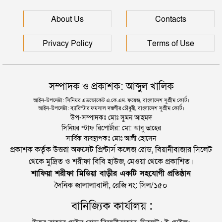
সিলেটে বিচার নিয়ে হতাশ ৬ শহীদ পরিবার
About Us
Contacts
Privacy Policy
Terms of Use
সম্পাদক ও প্রকাশক: আব্দুল খালিক
আইন-উপদেষ্টা: সিনিয়র এডভোকেট এ.কে.এম. ফয়েজ, বাংলাদেশ সুপ্রীম কোর্ট।
আইন-উপদেষ্টা: ব্যারিস্টার ফয়সাল দস্তগীর চৌধুরী, বাংলাদেশ সুপ্রীম কোর্ট।
উপ-সম্পাদকঃ মোঃ সুমন আহমদ
সিনিয়র স্টাফ রিপোর্টার: মো: আবু তাহের
সার্বিক ব্যবস্থাপকঃ মোঃ আলী হোসেন
প্রকাশক কর্তৃক উত্তরা অফসেট প্রিন্টার্স কলেজ রোড, বিয়ানীবাজার সিলেট
থেকে মুদ্রিত ও শরীফা বিবি হাউজ, মেওয়া থেকে প্রকাশিত।
শাফিয়া শরীফা মিডিয়া বাড়ীর একটি সহযোগী প্রতিষ্ঠান
দৈনিক জালালাবাদী, রেজি নং: সিল/১৫০
বানিজ্যিক কার্যালয় :