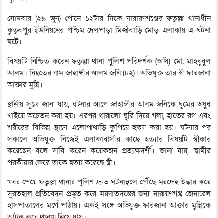
সোমবার (২৯ জুন) পৌনে ১২টার দিকে নারায়ণগঞ্জের ফতুল্লা থানাধীন
কুতুবপুর ইউনিয়নের পশ্চিম দেলপাড়া মির্জাবাড়ি মোড় এলাকায় এ ঘটনা
ঘটে।
বিষয়টি নিশ্চিত করেন ফতুল্লা থানা পুলিশ পরিদর্শক (ওসি) মো. মাহবুবুল
আলম। নিহতের নাম জাহাঙ্গীর আলম জনি (৪২)। অভিযুক্ত তার স্ত্রী ফারজানা
আক্তার মুন্নি।
স্থানীয় সূত্রে জানা যায়, ঘটনার আগে জাহাঙ্গীর আলম জনিকে ঘুমের ওষুধ
খাইয়ে অচেতন করা হয়। এরপর ধারালো ছুরি দিয়ে গলা, হাতের রগ এবং
শরীরের বিভিন্ন স্থানে এলোপাথাড়ি কুপিয়ে হত্যা করা হয়। ঘটনার পর
সকালে অভিযুক্ত নিজেই এলাকাবাসীর কাছে হত্যার বিষয়টি স্বীকার
করেছেন বলে দাবি করেন কয়েকজন প্রত্যক্ষদর্শী। জানা যায়, স্বামীর
পরকীয়ার জেরে তাকে হত্যা করেছে স্ত্রী।
খবর পেয়ে ফতুল্লা থানার পুলিশ দ্রুত ঘটনাস্থলে পৌঁছে মরদেহ উদ্ধার করে
সুরতহাল প্রতিবেদন প্রস্তুত করে ময়নাতদন্তের জন্য নারায়ণগঞ্জ জেনারেল
হাসপাতালের মর্গে পাঠায়। একই সঙ্গে অভিযুক্ত ফারজানা আক্তার মুন্নিকে
আটক করে থানায় নিয়ে যায়।