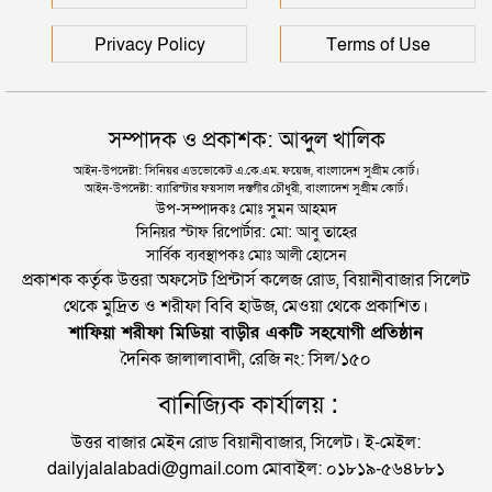
Privacy Policy
Terms of Use
সম্পাদক ও প্রকাশক: আব্দুল খালিক
আইন-উপদেষ্টা: সিনিয়র এডভোকেট এ.কে.এম. ফয়েজ, বাংলাদেশ সুপ্রীম কোর্ট।
আইন-উপদেষ্টা: ব্যারিস্টার ফয়সাল দস্তগীর চৌধুরী, বাংলাদেশ সুপ্রীম কোর্ট।
উপ-সম্পাদকঃ মোঃ সুমন আহমদ
সিনিয়র স্টাফ রিপোর্টার: মো: আবু তাহের
সার্বিক ব্যবস্থাপকঃ মোঃ আলী হোসেন
প্রকাশক কর্তৃক উত্তরা অফসেট প্রিন্টার্স কলেজ রোড, বিয়ানীবাজার সিলেট
থেকে মুদ্রিত ও শরীফা বিবি হাউজ, মেওয়া থেকে প্রকাশিত।
শাফিয়া শরীফা মিডিয়া বাড়ীর একটি সহযোগী প্রতিষ্ঠান
দৈনিক জালালাবাদী, রেজি নং: সিল/১৫০
বানিজ্যিক কার্যালয় :
উত্তর বাজার মেইন রোড বিয়ানীবাজার, সিলেট। ই-মেইল:
dailyjalalabadi@gmail.com মোবাইল: ০১৮১৯-৫৬৪৮৮১