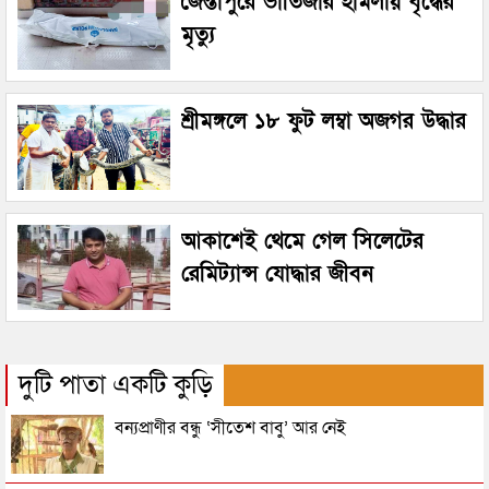
জৈন্তাপুরে ভাতিজার হামলায় বৃদ্ধের
মৃত্যু
শ্রীমঙ্গলে ১৮ ফুট লম্বা অজগর উদ্ধার
আকাশেই থেমে গেল সিলেটের
রেমিট্যান্স যোদ্ধার জীবন
দুটি পাতা একটি কুড়ি
বন্যপ্রাণীর বন্ধু ‘সীতেশ বাবু’ আর নেই