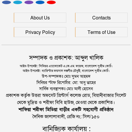
প্রধানমন্ত্রী
সিলেটে আরও দুইজনের মৃত্যু, হাসপাতালে ৩ শতাধিক
About Us
Contacts
Privacy Policy
Terms of Use
সম্পাদক ও প্রকাশক: আব্দুল খালিক
আইন-উপদেষ্টা: সিনিয়র এডভোকেট এ.কে.এম. ফয়েজ, বাংলাদেশ সুপ্রীম কোর্ট।
আইন-উপদেষ্টা: ব্যারিস্টার ফয়সাল দস্তগীর চৌধুরী, বাংলাদেশ সুপ্রীম কোর্ট।
উপ-সম্পাদকঃ মোঃ সুমন আহমদ
সিনিয়র স্টাফ রিপোর্টার: মো: আবু তাহের
সার্বিক ব্যবস্থাপকঃ মোঃ আলী হোসেন
প্রকাশক কর্তৃক উত্তরা অফসেট প্রিন্টার্স কলেজ রোড, বিয়ানীবাজার সিলেট
থেকে মুদ্রিত ও শরীফা বিবি হাউজ, মেওয়া থেকে প্রকাশিত।
শাফিয়া শরীফা মিডিয়া বাড়ীর একটি সহযোগী প্রতিষ্ঠান
দৈনিক জালালাবাদী, রেজি নং: সিল/১৫০
বানিজ্যিক কার্যালয় :