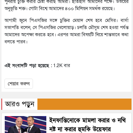
পুনরায় চুক্তি করার চেষ্টা করছি আমরা। ইতিহাস আমাদের পক্ষে। উভয়ের
অনুভূতি শক্ত। গোটা বিশ্বে আমাদের ৪০০ মিলিয়ন সমর্থক রয়েছে।
আগামী জুনে পিএসজির সঙ্গে চুক্তির মেয়াদ শেষ হবে মেসির। বার্সা
সভাপতি বলেন, সে পিএসজির খেলোয়াড়। চলতি মৌসুম শেষ হওয়া পর্যন্ত
আমাদের অপেক্ষা করতে হবে। এরপর আমরা বিষয়টি নিয়ে শান্তভাবে কথা
বলতে পারব।
এই সংবাদটি পড়া হয়েছে :
1.2K বার
শেয়ার করুন
আরও পড়ুন
ইনফান্তিনোকে মামলা করার ও নথি
নষ্ট না করার হুমকি উয়েফার