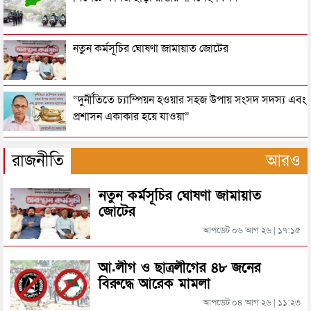
নারী মরদেহের ময়নাতদন্তে নারী ডোম নিয়োগ দিতে
নতুন কর্মসূচির ঘোষণা জামায়াত জোটের
হাইকোর্টের রুল
এমবাপের রেকর্ড, সাকার হ্যাটট্রিকের ১০ গোলের থ্রিলারে
“দুর্নীতিতে চ্যাম্পিয়ন হওয়ার সহজ উপায় সংসদ সদস্য এবং
ইংল্যান্ডের ব্রোঞ্জ জয়
প্রশাসন একাকার হয়ে যাওয়া”
দুর্দান্ত জয়ে ইংল্যান্ডকে হারিয়ে ফাইনালে মেসির আর্জেন্টিনা
রাষ্ট্রপতি নির্বাচনের তারিখ ঘোষণা
রাজনীতি
আরও
ফ্রান্সকে হারিয়ে বিশ্বকাপের ফাইনালে অপ্রতিরোধ্য স্পেন
নতুন কর্মসূচির ঘোষণা জামায়াত
সিলেটে ফাহিমা ধর্ষণচেষ্টা ও হত্যা মামলায় জাকিরের
জোটের
মৃত্যুদণ্ড
আপডেট ০৬ আগ ২৬ | ১৭:১৫
রেফারিকে মেসি বললেন, ‘আমাকে সম্মান দিয়ে কথা বলো’
সিলেটে হামের উপসর্গ আরও ২ শিশুর মৃত্যু
আ.লীগ ও ছাত্রলীগের ৪৮ জনের
বিরুদ্ধে আরেক মামলা
সুইজারল্যান্ডকে উড়িয়ে দিয়ে সেমিফাইনালে আর্জেন্টিনা
আপডেট ০৪ আগ ২৬ | ১১:২৩
রাজধানীর মাদারটেক থেকে তরুণীর খণ্ডিত মাথা ও দুই হাত