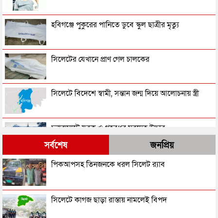
হবিগঞ্জে পুকুরের পানিতে ডুবে স্কুল ছাত্রীর মৃত্যু
সিলেটের যেখানে প্রাণ গেল চালকের
সিলেটে বিদেশে স্বামী, সন্তান জন্ম দিয়ে আলোচনায় স্ত্রী
চুনারুঘাটে যুবক ও গৃহবধূর মরদেহ উদ্ধার
সর্বশেষ
জনপ্রিয়
সিলেটের যেখানে একদিনে ৩ জনের মরদেহ উদ্ধার
পিকআপসহ তিনজনকে ধরল সিলেট র‌্যাব
র‌্যাব দেখে অটোরিকশা থেকে পালাতে গিয়ে ধরা পড়লেন
সিলেটে কাগজ ছাড়া রাস্তায় নামলেই বিপদ
কাইয়ুম