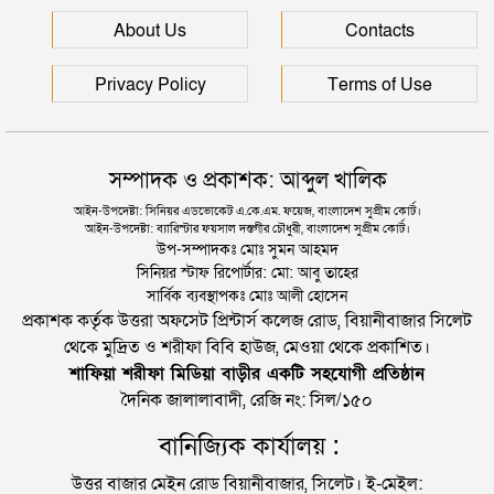
সিলেটে আরও দুইজনের মৃত্যু, হাসপাতালে ৩ শতাধিক
About Us
Contacts
Privacy Policy
Terms of Use
সম্পাদক ও প্রকাশক: আব্দুল খালিক
আইন-উপদেষ্টা: সিনিয়র এডভোকেট এ.কে.এম. ফয়েজ, বাংলাদেশ সুপ্রীম কোর্ট।
আইন-উপদেষ্টা: ব্যারিস্টার ফয়সাল দস্তগীর চৌধুরী, বাংলাদেশ সুপ্রীম কোর্ট।
উপ-সম্পাদকঃ মোঃ সুমন আহমদ
সিনিয়র স্টাফ রিপোর্টার: মো: আবু তাহের
সার্বিক ব্যবস্থাপকঃ মোঃ আলী হোসেন
প্রকাশক কর্তৃক উত্তরা অফসেট প্রিন্টার্স কলেজ রোড, বিয়ানীবাজার সিলেট
থেকে মুদ্রিত ও শরীফা বিবি হাউজ, মেওয়া থেকে প্রকাশিত।
শাফিয়া শরীফা মিডিয়া বাড়ীর একটি সহযোগী প্রতিষ্ঠান
দৈনিক জালালাবাদী, রেজি নং: সিল/১৫০
বানিজ্যিক কার্যালয় :
উত্তর বাজার মেইন রোড বিয়ানীবাজার, সিলেট। ই-মেইল: