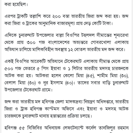
করা হয়েছিল।
এরপর ট্রাকটি তল্লাশি করে ২০০ বস্তা ভারতীয় জিরা জব্দ করা হয়। জব্দ
করা জিরা ও ট্রাকের আনুমানিক বাজারমূল্য প্রায় দেড় কোটি টাকা।
এদিকে চুনারুঘাট উপজেলার বাল্লা বিওপির টহলদল সীমান্তের শূন্যরেখা
থেকে প্রায় ৩০০ গজ বাংলাদেশের অভ্যন্তরে গোবরখোলা এলাকায়
অভিযান চালিয়ে মালিকবিহীন অবস্থায় ১২ বোতল ভারতীয় মদ জব্দ করে।
একই বিওপির আরেকটি অভিযানে টেকেরঘাট এলাকায় সীমান্ত থেকে প্রায়
৫০০ গজ ভেতরে ৫ পিস ইয়াবা ও ১ লিটার ভারতীয় মদসহ চারজনকে
আটক করা হয়। আটকরা হলেন কেলো মিয়া (৪৫), শামীম মিয়া (৩০),
বেলাল মিয়া (৩০) ও নুর ইসলাম (৪০)। তাদের সবার বাড়ি চুনারুঘাট
উপজেলার টেকেরঘাট গ্রামে।
জব্দ করা ভারতীয় মদ হবিগঞ্জ জেলা মাদকদ্রব্য নিয়ন্ত্রণ অধিদপ্তরে, ভারতীয়
জিরা ও ট্রাক হবিগঞ্জ কাস্টমস অফিসে এবং ইয়াবা ও মদসহ আটক
চারজনকে চুনারুঘাট থানায় হস্তান্তরের প্রক্রিয়া চলছে।
হবিগঞ্জ ৫৫ বিজিবির অধিনায়ক লেফটেন্যান্ট কর্নেল তানজিলুর রহমান