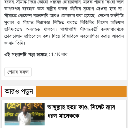
বলেন, সীমান্ত দিয়ে কোনো ধরনের চোরাচালান, মাদক পাচার কিংবা জাল
কাগজপত্র ব্যবহার করে রাষ্ট্রীয় রাজস্ব ফাঁকির সুযোগ দেওয়া হবে না।
সীমান্তে গোয়েন্দা নজরদারি আরও জোরদার করা হয়েছে। দেশের অর্থনীতি
সুরক্ষা ও সীমান্ত নিরাপত্তা নিশ্চিত করতে বিজিবির বিশেষ অভিযান
ভবিষ্যতেও অব্যাহত থাকবে। পাশাপাশি সীমান্তবর্তী জনসাধারণকে
চোরাচালান প্রতিরোধে তথ্য দিয়ে বিজিবিকে সহযোগিতা করার আহ্বান
জানান তিনি।
এই সংবাদটি পড়া হয়েছে :
1.1K বার
শেয়ার করুন
আরও পড়ুন
আব্দুল্লাহ হত্যা কাণ্ড, সিলেট র‌্যাব
ধরল মালেককে