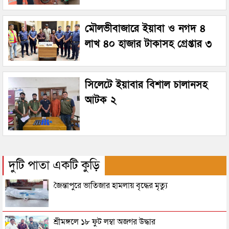
মৌলভীবাজারে ইয়াবা ও নগদ ৪
লাখ ৪০ হাজার টাকাসহ গ্রেপ্তার ৩
সিলেটে ইয়াবার বিশাল চালানসহ
আটক ২
দুটি পাতা একটি কুড়ি
জৈন্তাপুরে ভাতিজার হামলায় বৃদ্ধের মৃত্যু
শ্রীমঙ্গলে ১৮ ফুট লম্বা অজগর উদ্ধার