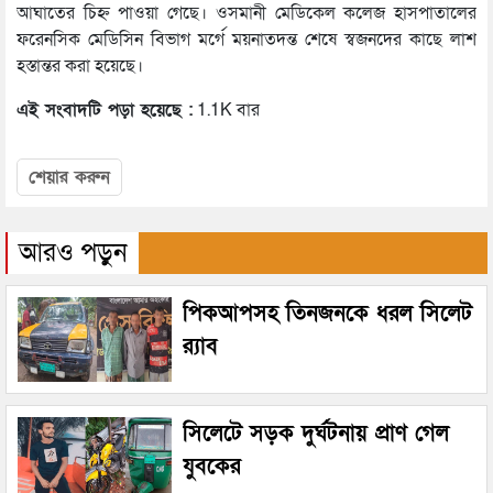
আঘাতের চিহ্ন পাওয়া গেছে। ওসমানী মেডিকেল কলেজ হাসপাতালের
ফরেনসিক মেডিসিন বিভাগ মর্গে ময়নাতদন্ত শেষে স্বজনদের কাছে লাশ
হস্তান্তর করা হয়েছে।
এই সংবাদটি পড়া হয়েছে :
1.1K বার
শেয়ার করুন
আরও পড়ুন
পিকআপসহ তিনজনকে ধরল সিলেট
র‌্যাব
সিলেটে সড়ক দুর্ঘটনায় প্রাণ গেল
যুবকের