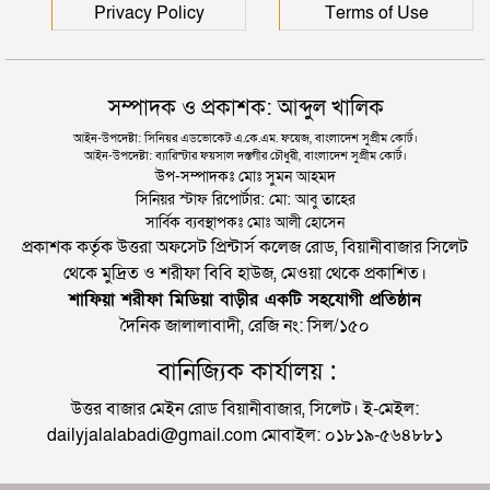
Privacy Policy
Terms of Use
সম্পাদক ও প্রকাশক: আব্দুল খালিক
আইন-উপদেষ্টা: সিনিয়র এডভোকেট এ.কে.এম. ফয়েজ, বাংলাদেশ সুপ্রীম কোর্ট।
আইন-উপদেষ্টা: ব্যারিস্টার ফয়সাল দস্তগীর চৌধুরী, বাংলাদেশ সুপ্রীম কোর্ট।
উপ-সম্পাদকঃ মোঃ সুমন আহমদ
সিনিয়র স্টাফ রিপোর্টার: মো: আবু তাহের
সার্বিক ব্যবস্থাপকঃ মোঃ আলী হোসেন
প্রকাশক কর্তৃক উত্তরা অফসেট প্রিন্টার্স কলেজ রোড, বিয়ানীবাজার সিলেট
থেকে মুদ্রিত ও শরীফা বিবি হাউজ, মেওয়া থেকে প্রকাশিত।
শাফিয়া শরীফা মিডিয়া বাড়ীর একটি সহযোগী প্রতিষ্ঠান
দৈনিক জালালাবাদী, রেজি নং: সিল/১৫০
বানিজ্যিক কার্যালয় :
উত্তর বাজার মেইন রোড বিয়ানীবাজার, সিলেট। ই-মেইল:
dailyjalalabadi@gmail.com মোবাইল: ০১৮১৯-৫৬৪৮৮১