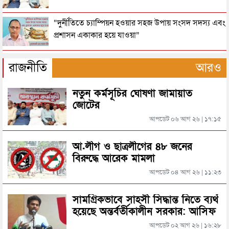
স্ত্রীকে হত্যা করে মাটিতে চাপা, ১৯ দিন পর লাশ উদ্ধার
“দুর্নীতিতে চ্যাম্পিয়ন হওয়ার সহজ উপায় সংসদ সদস্য এবং
প্রশাসন একাকার হয়ে যাওয়া”
সিলেটে স্ত্রীকে দিয়ে ডেকে নিয়ে যুবককে হত্যার অভিযোগ
রাষ্ট্রপতি নির্বাচনের তারিখ ঘোষণা
রাজনীতি
আরও
সিলেটের যে সড়কে প্রাণ গেল মা-ছেলের
নতুন কর্মসূচির ঘোষণা জামায়াত
সিলেটে ফাহিমা ধর্ষণচেষ্টা ও হত্যা মামলায় জাকিরের
জোটের
মৃত্যুদণ্ড
আপডেট ০৬ আগ ২৬ | ১৭:১৫
ছেলের কুড়ালের আঘাতে প্রাণ গেল বাবার
সিলেটে হামের উপসর্গ আরও ২ শিশুর মৃত্যু
আ.লীগ ও ছাত্রলীগের ৪৮ জনের
বিরুদ্ধে আরেক মামলা
পরিবহণ শ্রমিক সংঘর্ষ, হত্যা মামলায় রঞ্জু গ্রেফতার
আপডেট ০৪ আগ ২৬ | ১১:২৩
রাজধানীর মাদারটেক থেকে তরুণীর খণ্ডিত মাথা ও দুই হাত
উদ্ধার
যে কারণে মৌলভীবাজারে বিজিবি মোতায়েন
সামগ্রিকভাবে সাহসী সিদ্ধান্ত নিতে ব্যর্থ
হয়েছে অন্তর্বর্তীকালীন সরকার: আসিফ
দিল্লিতে শেখ হাসিনার বক্তব্য দেওয়া নিয়ে পররাষ্ট্র
মাহমুদ
মন্ত্রণালয়ের ক্ষোভ
আপডেট ০২ আগ ২৬ | ১৬:২৮