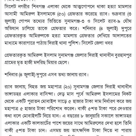
সিলেট নগরীর শিবগঞ্জ এলাকা থেকে আত্মগোপনে থাকা হত্যা মামলার
আসামী আমিরুল ইসলামকে (৫০) গ্রেফতার করেছে র‌্যাব। শুক্রবার (৩
জুলাই) গোপন তথ্যের ভিত্তিতে সুনামগঞ্জ-৩ ও সিলেট র‌্যাব-৯ যৌথ
অভিযান চালিয়ে তাকে গ্রেফতার করে। শনিবার (৪ জুলাই) দুপুরে
গ্রেফতারকৃত আমিরুলকে হত্যা মামলায় গ্রেফতার দেখিয়ে আদালতের
মাধ্যমে কারাগারে পাঠায় দিরাই থানা পুলিশ। সিলেট জেলা খবর
গ্রেফতারকৃত আমিরুল ইসলাম সুনামগঞ্জ জেলার দিরাই থানাধীন বুরহানপুর
গ্রামের মৃত হাজী মদরিছ মিয়ার ছেলে।
শনিবার (৪ জুলাই) দুপুরে এসব তথ্য জানায় র‌্যাব।
র‌্যাব জানায়, নিহত জয় মহাপাত্র (২০) সুনামগঞ্জ জেলার দিরাই থানাধীন
ভাঙ্গাডহর এলাকার বাসিন্দা। দেড় মাস পূর্বে আমিরুল ইসলামের নিকট
থেকে একটি পুরাতন মোবাইল সাড়ে ৫ হাজার টাকা দাম নির্ধারণ করে জয়
মহাপাত্র ৫ হাজার টাকা পরিশোধ করেন। বাকী ৫শত টাকা পরে দেওয়ার
কথা বলে মোবাইলটি নিয়ে যান। এ বছরের ৮ জানুয়ারি সকালে ভাঙ্গাডহর
এলাকার একটি কালভার্টের পাশে জয়ের সাথে আমিরুলের দেখা হলে তিনি
বাকী ৫শত টাকা চান। এসময় জয় তাৎক্ষণিক টাকা দিতে না পারায়