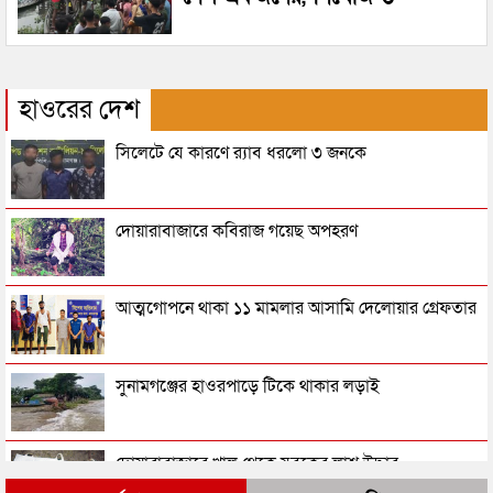
হাওরের দেশ
সিলেটে যে কারণে র‌্যাব ধরলো ৩ জনকে
দোয়ারাবাজারে কবিরাজ গয়েছ অপহরণ
আত্মগোপনে থাকা ১১ মামলার আসামি দেলোয়ার গ্রেফতার
সুনামগঞ্জের হাওরপাড়ে টিকে থাকার লড়াই
দোয়ারাবাজারে খাল থেকে যুবকের লাশ উদ্ধার