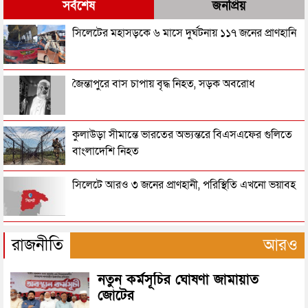
সর্বশেষ
জনপ্রিয়
খাদ্য গুদামের পাশ থেকে ৪ জনকে ধরল র‌্যাব
সিলেটের মহাসড়কে ৬ মাসে দুর্ঘটনায় ১১৭ জনের প্রাণহানি
সুনামগঞ্জ কারাগারে প্রাণ গেল বন্দির
জৈন্তাপুরে বাস চাপায় বৃদ্ধ নিহত, সড়ক অবরোধ
হাঁস খুঁজতে গিয়ে ধর্ষণের শিকার স্কুলছাত্রী, ভিডিও ধারণ
কুলাউড়া সীমান্তে ভারতের অভ্যন্তরে বিএসএফের গুলিতে
বাংলাদেশি নিহত
ছেলেকে বাঁচাতে গিয়েছিলেন বাবা-মা, একসাথে মারা গেলেন
সিলেটে আরও ৩ জনের প্রাণহানী, পরিস্থিতি এখনো ভয়াবহ
তিনজন
নগরীর শিবগঞ্জ থেকে হত্যা মামলার আসামী পাকড়াও
মহেশখালীর মাতারবাড়িতে পৌঁছেছেন প্রধানমন্ত্রী
রাজনীতি
আরও
যে কারণে তাহিরপুর থানার ওসিকে বদলি
নতুন কর্মসূচির ঘোষণা জামায়াত
হেলিকপ্টারে মহেশখালীর পথে প্রধানমন্ত্রী
জোটের