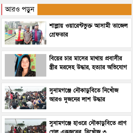
আরও পড়ুন
শাল্লায় ওয়ারেন্টভুক্ত আসামী তাজেল
গ্রেফতার
বিয়ের চার মাসের মাথায় প্রবাসীর
স্ত্রীর মরদেহ উদ্ধার, হত্যার অভিযোগ
সুনামগঞ্জে নৌকাডুবিতে নিখোঁজ
আরও দুজনের লাশ উদ্ধার
সুনামগঞ্জে হাওরে নৌকাডুবিতে প্রাণ
গেল একজনের, নিখোঁজ ৩