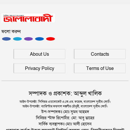
সিলেটে হামের উপসর্গ আরও ২ শিশুর মৃত্যু
ফলো করুন
রাজধানীর মাদারটেক থেকে তরুণীর খণ্ডিত মাথা ও দুই হাত
উদ্ধার
দিল্লিতে শেখ হাসিনার বক্তব্য দেওয়া নিয়ে পররাষ্ট্র
About Us
Contacts
মন্ত্রণালয়ের ক্ষোভ
Privacy Policy
Terms of Use
সম্পাদক ও প্রকাশক: আব্দুল খালিক
আইন-উপদেষ্টা: সিনিয়র এডভোকেট এ.কে.এম. ফয়েজ, বাংলাদেশ সুপ্রীম কোর্ট।
আইন-উপদেষ্টা: ব্যারিস্টার ফয়সাল দস্তগীর চৌধুরী, বাংলাদেশ সুপ্রীম কোর্ট।
উপ-সম্পাদকঃ মোঃ সুমন আহমদ
সিনিয়র স্টাফ রিপোর্টার: মো: আবু তাহের
সার্বিক ব্যবস্থাপকঃ মোঃ আলী হোসেন