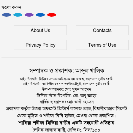
ফলো করুন
রাজধানীর মাদারটেক থেকে তরুণীর খণ্ডিত মাথা ও দুই হাত
উদ্ধার
দিল্লিতে শেখ হাসিনার বক্তব্য দেওয়া নিয়ে পররাষ্ট্র
About Us
Contacts
মন্ত্রণালয়ের ক্ষোভ
Privacy Policy
Terms of Use
সম্পাদক ও প্রকাশক: আব্দুল খালিক
আইন-উপদেষ্টা: সিনিয়র এডভোকেট এ.কে.এম. ফয়েজ, বাংলাদেশ সুপ্রীম কোর্ট।
আইন-উপদেষ্টা: ব্যারিস্টার ফয়সাল দস্তগীর চৌধুরী, বাংলাদেশ সুপ্রীম কোর্ট।
উপ-সম্পাদকঃ মোঃ সুমন আহমদ
সিনিয়র স্টাফ রিপোর্টার: মো: আবু তাহের
সার্বিক ব্যবস্থাপকঃ মোঃ আলী হোসেন
প্রকাশক কর্তৃক উত্তরা অফসেট প্রিন্টার্স কলেজ রোড, বিয়ানীবাজার সিলেট
থেকে মুদ্রিত ও শরীফা বিবি হাউজ, মেওয়া থেকে প্রকাশিত।
শাফিয়া শরীফা মিডিয়া বাড়ীর একটি সহযোগী প্রতিষ্ঠান
দৈনিক জালালাবাদী, রেজি নং: সিল/১৫০