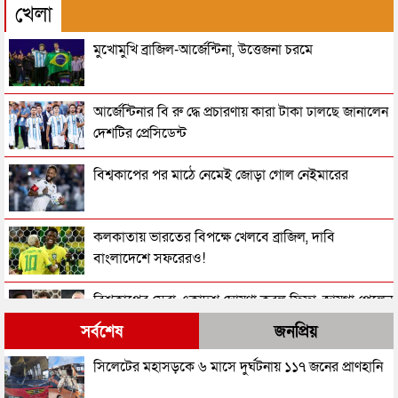
খেলা
মুখোমুখি ব্রাজিল-আর্জেন্টিনা, উত্তেজনা চরমে
আর্জেন্টিনার বি রু দ্ধে প্রচারণায় কারা টাকা ঢালছে জানালেন
দেশটির প্রেসিডেন্ট
বিশ্বকাপের পর মাঠে নেমেই জোড়া গোল নেইমারের
কলকাতায় ভারতের বিপক্ষে খেলবে ব্রাজিল, দাবি
বাংলাদেশে সফরেরও!
বিশ্বকাপের সেরা একাদশ ঘোষণা করল ফিফা, জায়গা পেলেন
যারা
সর্বশেষ
জনপ্রিয়
২০২৬ বিশ্বকাপে কে কোন পুরস্কার জিতলেন
সিলেটের মহাসড়কে ৬ মাসে দুর্ঘটনায় ১১৭ জনের প্রাণহানি