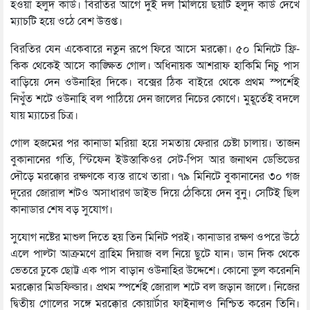
হওয়া হলুদ কার্ড। বিরতির আগে দুই দল মিলিয়ে ছয়টি হলুদ কার্ড দেখে
ম্যাচটি হয়ে ওঠে বেশ উত্তপ্ত।
বিরতির যেন একেবারে নতুন রূপে ফিরে আসে মরক্কো। ৫০ মিনিটে ফ্রি-
কিক থেকেই আসে কাঙ্ক্ষিত গোল। অধিনায়ক আশরাফ হাকিমি নিচু পাস
বাড়িয়ে দেন ওউনাহির দিকে। বক্সের ঠিক বাইরে থেকে প্রথম স্পর্শেই
নিখুঁত শটে ওউনাহি বল পাঠিয়ে দেন জালের নিচের কোণে। মুহূর্তেই বদলে
যায় ম্যাচের চিত্র।
গোল হজমের পর কানাডা মরিয়া হয়ে সমতায় ফেরার চেষ্টা চালায়। তাজন
বুকানানের গতি, স্টিফেন ইউস্তাকিওর সেট-পিস আর জনাথন ডেভিডের
দৌড়ে মরক্কোর রক্ষণকে ব্যস্ত রাখে তারা। ৭৯ মিনিটে বুকানানের ৩০ গজ
দূরের জোরাল শটও অসাধারণ ডাইভ দিয়ে ঠেকিয়ে দেন বুনু। সেটিই ছিল
কানাডার শেষ বড় সুযোগ।
সুযোগ নষ্টের মাশুল দিতে হয় তিন মিনিট পরই। কানাডার রক্ষণ ওপরে উঠে
এলে পাল্টা আক্রমণে ব্রাহিম দিয়াজ বল নিয়ে ছুটে যান। ডান দিক থেকে
ভেতরে ঢুকে ছোট্ট এক পাস বাড়ান ওউনাহির উদ্দেশে। কোনো ভুল করেননি
মরক্কোর মিডফিল্ডার। প্রথম স্পর্শেই জোরাল শটে বল জড়ান জালে। নিজের
দ্বিতীয় গোলের সঙ্গে মরক্কোর কোয়ার্টার ফাইনালও নিশ্চিত করেন তিনি।