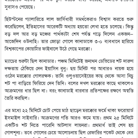
সুবাসও পেয়েছে।
হিউস্টনের গ্যালারিতে লাল জার্সিধারী সমর্থকেরাও বিশ্বাস করতে শুরু
করেছিলেন, ইতিহাসের আরেকটি অধ্যায় হয়তো লেখা হতে চলেছে। কিন্তু
বড় দল আর বড় মঞ্চের পার্থক্যটা শেষ পর্যন্ত গড়ে দিলেন একজন—
আজেদিন ওউনাহি। তার জোড়া গোলে কানাডাকে ৩-০ ব্যবধানে হারিয়ে
বিশ্বকাপের কোয়ার্টার ফাইনালে উঠে গেছে মরক্কো।
ম্যাচের শুরুটা ছিল কানাডার। পঞ্চম মিনিটেই জনাথন ডেভিডের শট দারুণ
দক্ষতায় ঠেকিয়ে দেন ইয়াসিন বুনু। ছয় মিনিট পর আবারও নায়ক হয়ে
ওঠেন মরক্কোর গোলরক্ষক। তানি ওলুওয়াসেইয়ের কাছ থেকে আসা নিচু
শট পা বাড়িয়ে ফিরিয়ে দেন তিনি। বলের দখল মরক্কোর কাছে থাকলেও
আক্রমণের ধার ছিল না। বরং কানাডাই বারবার প্রতিপক্ষের রক্ষণে অস্বস্তি
তৈরি করছিল।
এর মধ্যে ২২ মিনিটে চোট পেয়ে মাঠ ছাড়েন মরক্কোর ফর্মে থাকা ফরোয়ার্ড
ইসমাইল সাইবারি। আক্রমণের গতি আরও কমে যায়। প্রথম ২৫ মিনিটে
একটিও শট নিতে পারেনি আটলাস লায়নরা। প্রথমার্ধ তাই শেষ হয়
গোলশূন্য। তবে গোলের চেয়ে আলোচনায় ছিল রেফারির পকেট থেকে বের