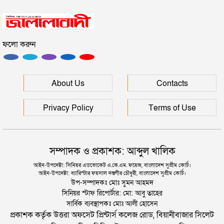
সিলেটে সড়ক দুর্ঘটনায় প্রাণ গেল যুবকের
ফলো করুন
ইউনূসকে সঙ্গে নিয়ে জুলাই স্মৃতি জাদুঘর উদ্বোধন করলেন
প্রধানমন্ত্রী
সিলেটে আরও দুইজনের মৃত্যু, হাসপাতালে ৩ শতাধিক
About Us
Contacts
Privacy Policy
Terms of Use
সম্পাদক ও প্রকাশক: আব্দুল খালিক
আইন-উপদেষ্টা: সিনিয়র এডভোকেট এ.কে.এম. ফয়েজ, বাংলাদেশ সুপ্রীম কোর্ট।
আইন-উপদেষ্টা: ব্যারিস্টার ফয়সাল দস্তগীর চৌধুরী, বাংলাদেশ সুপ্রীম কোর্ট।
উপ-সম্পাদকঃ মোঃ সুমন আহমদ
সিনিয়র স্টাফ রিপোর্টার: মো: আবু তাহের
সার্বিক ব্যবস্থাপকঃ মোঃ আলী হোসেন
প্রকাশক কর্তৃক উত্তরা অফসেট প্রিন্টার্স কলেজ রোড, বিয়ানীবাজার সিলেট