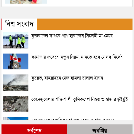
বিশ্ব সংবাদ
যুক্তরাজ্যে সাগরে প্রাণ হারালেন সিলেটী মা-মেয়ে
কানাডায় প্রবেশে নতুন নিয়ম, মানতে হবে যেসব নির্দেশ
কুয়েত, বাহরাইনে ফের হামলা চালাল ইরান
ভেনেজুয়েলায় শক্তিশালী ভূমিকম্পে নিহত ৩ হাজার ছুঁইছুঁই
ভেনেজুয়েলার ভূমিকম্পে মৃত বেড়ে ২ হাজার ৬৪৫
সর্বশেষ
জনপ্রিয়