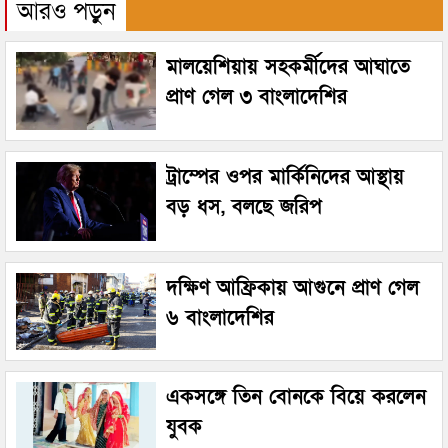
আরও পড়ুন
মালয়েশিয়ায় সহকর্মীদের আঘাতে
প্রাণ গেল ৩ বাংলাদেশির
ট্রাম্পের ওপর মার্কিনিদের আস্থায়
বড় ধস, বলছে জরিপ
দক্ষিণ আফ্রিকায় আগুনে প্রাণ গেল
৬ বাংলাদেশির
একসঙ্গে তিন বোনকে বিয়ে করলেন
যুবক