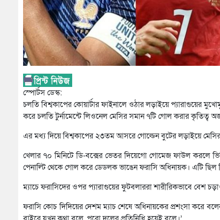
স্পোর্টস ডেস্ক:
চলতি বিশ্বকাপের কোয়ার্টার ফাইনালে ওঠার লড়াইয়ে প্যারাগুয়ের মু
করে চলতি টুর্নামেন্টে লিওনেল মেসির সমান ৭টি গোল করার কৃতিত্ব অ
এর মধ্য দিয়ে বিশ্বকাপের ২৩তম আসরে গোল্ডেন বুটের লড়াইয়ে মেসির
খেলার ৭০ মিনিটে ডি-বক্সের ভেতর দিয়েগো গোমেজ ফাউল করলে ভিডিও অ্
পেনাল্টি থেকে গোল করে ডেডলক ভাঙেন ফরাসি অধিনায়ক। এটি ছিল ব
ম্যাচে ফরাসিদের ওপর প্যারাগুয়ের ফুটবলাররা শারীরিকভাবে বেশ চড়াও 
ফরাসি কোচ দিদিয়ের দেশম ম্যাচ শেষে অধিনায়কের প্রশংসা করে বলেন,
বাইরে যখন কথা বলে, পুরো দলের প্রতিনিধি হয়েই বলে।’