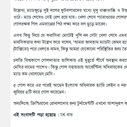
উল্লেখ্য, ম্যাচজুড়ে দুই দলের ফুটবলারদের মধ্যে মৃদু ধাক্কাধাক্কি ও উত
ওঠে। ম্যাচ শেষেও সেই রেশ রয়ে যায়। খেলা শেষে প্যারাগুয়ের গোলরক্
গোলরক্ষক গিল এমবাপ্পের পিঠ লক্ষ্য করে বল ছুড়ে মারেন।
এসব কিছু নিয়ে যে ফরাসিরা মোটেই খুশি নন সেটা খেলা শেষে এমবা
মানসিকতার কথা উল্লেখ করে বলেন, ‘আমরা জানতাম ম্যাচটা কেমন হব
(টাক্সিডো) পরে খেলতে নামব, কিন্তু আমরা যেকোনো পরিস্থিতির জন্য তৈ
চলতি বিশ্বকাপে গোলদাতার তালিকায় এই মুহূর্তে শীর্ষে অবস্থান 
মেসির নামের পাশেও। কিন্তু গোল সহায়তায় আর্জেন্টিনা অধিনায়কের
ম্যাচ কম খেলেছেন মেসি।
৫ গোল করে এর পরেই আছেন ইংল্যান্ড অধিনায়ক হ্যারি কেইন ও নরওয়
জুনিয়র ৪টি করে গোল করেছেন।
অন্যদিকে, ক্রিশ্চিয়ানো রোনালদোর জন্য টুর্নামেন্টটি এখনো আশানুরূপ
এই সংবাদটি পড়া হয়েছে :
1K বার