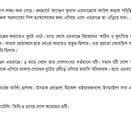
্তাপ লক্ষ্য করা গেছে। প্রথমার্ধে আন্দ্রেস কুবাস এমবাপ্পেকে ফাউল করলে পরিস্থি
ষক অরল্যান্ডো গিল হ্যান্ডশেকের জন্য এগিয়ে এলে এমবাপ্পে তা এড়িয়ে যান। এত
প্পের কথাতেও ফুটে ওঠে। ম্যাচ শেষে এমবাপ্পে নিজেদের ‘কঠিন ও কুৎসিত 
ে। আমরা প্রয়োজনে হাত নোংরা করতেও প্রস্তুত ছিলাম। ওরা হয়তো ভেবেছিল আ
রি ছিলাম।’
করছেন এমবাপ্পে। ৫ ম্যাচ খেলে তার গোলসংখ্যা বর্তমানে ৭টি। সমান ৭টি গ
 থেকে এগিয়ে থাকায় গোল্ডেন বুটের দৌঁড়ে এগিয়ে ফরাসি অধিনায়ক। তবে এমবা
ের আর্লিং হালান্ড। উসমান দেম্বেলে, মিকেল ওইয়ারজাবাল, ইসমাইলা সার 
 কাটেনি। তিনি ৪ ম্যাচে গোল করেছেন ৩টি।