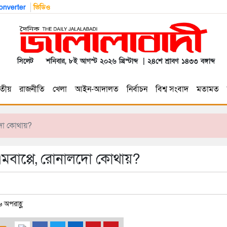
nverter
ভিডিও
সিলেট
শনিবার, ৮ই আগস্ট ২০২৬ খ্রিস্টাব্দ | ২৪শে শ্রাবণ ১৪৩৩ বঙ্গাব্দ
তীয়
রাজনীতি
খেলা
আইন-আদালত
নির্বাচন
বিশ্ব সংবাদ
মতামত
লদো কোথায়?
 এমবাপ্পে, রোনালদো কোথায়?
 অপরাহ্ণ