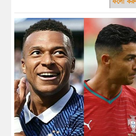
ফলো করু