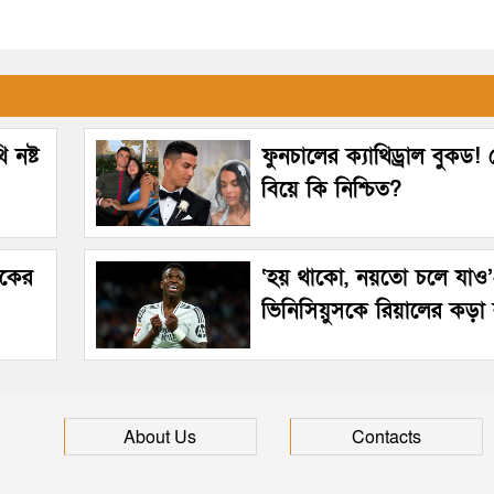
 নষ্ট
ফুনচালের ক্যাথিড্রাল বুকড
বিয়ে কি নিশ্চিত?
েকের
‘হয় থাকো, নয়তো চলে যাও
ভিনিসিয়ুসকে রিয়ালের কড়া ব
About Us
Contacts