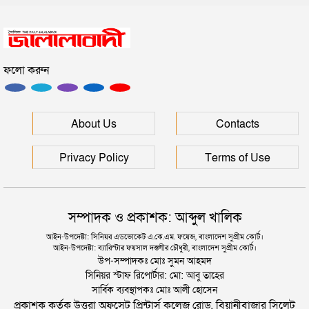
সিলেটে সড়ক দুর্ঘটনায় প্রাণ গেল যুবকের
ফলো করুন
ইউনূসকে সঙ্গে নিয়ে জুলাই স্মৃতি জাদুঘর উদ্বোধন করলেন
প্রধানমন্ত্রী
সিলেটে আরও দুইজনের মৃত্যু, হাসপাতালে ৩ শতাধিক
About Us
Contacts
Privacy Policy
Terms of Use
সম্পাদক ও প্রকাশক: আব্দুল খালিক
আইন-উপদেষ্টা: সিনিয়র এডভোকেট এ.কে.এম. ফয়েজ, বাংলাদেশ সুপ্রীম কোর্ট।
আইন-উপদেষ্টা: ব্যারিস্টার ফয়সাল দস্তগীর চৌধুরী, বাংলাদেশ সুপ্রীম কোর্ট।
উপ-সম্পাদকঃ মোঃ সুমন আহমদ
সিনিয়র স্টাফ রিপোর্টার: মো: আবু তাহের
সার্বিক ব্যবস্থাপকঃ মোঃ আলী হোসেন
প্রকাশক কর্তৃক উত্তরা অফসেট প্রিন্টার্স কলেজ রোড, বিয়ানীবাজার সিলেট