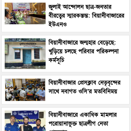
জুলাই আন্দোলন ছাত্র-জনতার
বীরত্বের স্মারকস্তম্ভ: বিয়ানীবাজারের
ইউএনও
বিয়ানীবাজারে জন্মহার বেড়েছে:
খুড়িয়ে চলছে পরিবার পরিকল্পনা
কর্মসূচি
বিয়ানীবাজার প্রেসক্লাব নেতৃবৃন্দের
সাথে নবাগত ওসি’র মতবিনিময়
বিয়ানীবাজারে একাধিক মামলার
পরোয়ানাভূক্ত ছাত্রলীগ নেতা