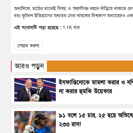
অন্যদিকে, মাঠের মাঝেই বিষণ্ণ ও অশ্রুসিক্ত নয়নে দাঁড়িয়ে থাকতে দ
বরং ফুটবল ইতিহাসের অন্যতম সেরা নায়কের বিশ্বকাপ অধ্যায়েরও এ
এই সংবাদটি পড়া হয়েছে :
1.1K বার
শেয়ার করুন
আরও পড়ুন
ইনফান্তিনোকে মামলা করার ও নথি
না করার হুমকি উয়েফার
৯১ বলে ১৫ চার, ২৫ ছয়ে অভিষ
২৩৩ রান!