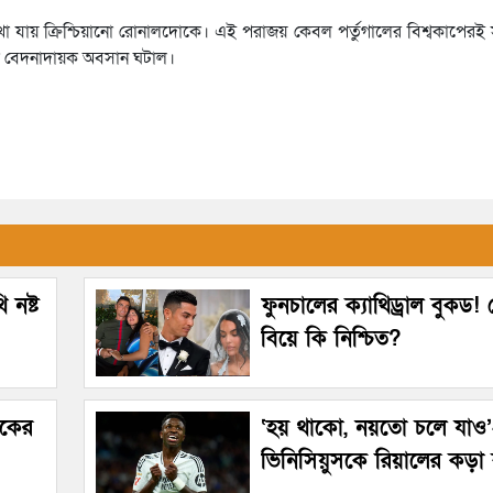
েখা যায় ক্রিশ্চিয়ানো রোনালদোকে। এই পরাজয় কেবল পর্তুগালের বিশ্বকাপেরই সম
ক বেদনাদায়ক অবসান ঘটাল।
 নষ্ট
ফুনচালের ক্যাথিড্রাল বুকড
বিয়ে কি নিশ্চিত?
েকের
‘হয় থাকো, নয়তো চলে যাও
ভিনিসিয়ুসকে রিয়ালের কড়া ব