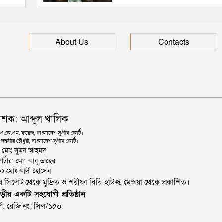
About Us
Contacts
াশক: আব্দুল খালিক
কে.এম. ফয়েজ, বাংলাদেশ সুপ্রীম কোর্ট।
দস্তগীর চৌধুরী, বাংলাদেশ সুপ্রীম কোর্ট।
ঃ মোঃ সুমন আহমদ
োর্টার: মো: আবু তাহের
থাপকঃ মোঃ আলী হোসেন
জার সিলেট থেকে মুদ্রিত ও শরীফা বিবি হাউজ, মেওয়া থেকে প্রকাশিত।
ড়ীর একটি সহযোগী প্রতিষ্ঠান
ী, রেজি নং: সিল/১৫০