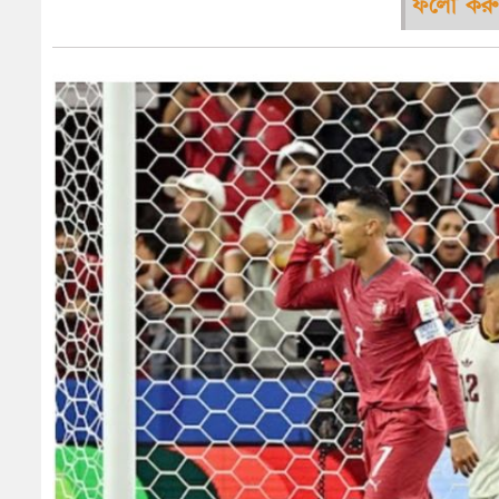
ফলো করু