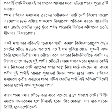
পরবর্তী ভোট উৎসবেই তা ভোরের আলোর মতো ছড়িয়ে পড়বে পুরো তুর্কি
জনপদে।
প্রথম রাউন্ডের ফলাফলে তুরস্কের ‘লৌহমানব’ প্রেসিডেন্ট রিসেপ তায়েপ
এরদোগান (৬৯) এগিয়ে থাকলেও বিজয়রেখা অতিক্রম করতে পারেননি।
মাত্র .৪৯% ভোটের দূরত্ব ছুঁতে পর্যন্ত পারেননি নির্বাচন কমিশনের ৫০%
সীমানার ‘বিজয়রেখা’।
একই দশা তার প্রতিদ্বন্দ্বী ‘তুরস্কের গান্ধী’ কামাল কিলিচদারোগ্লুরও (৭৪)।
ভোটের দৌড়ে ৪৪.৮৯ শতাংশে এসেই দম ফুরিয়ে গেছে। দুজনই এখন
তৈরি হচ্ছেন দ্বিতীয় দফার দৌড়ে। তবে এবারের নির্বাচনি দৌড়ে একটা বড়
ভিন্নতা চোখে পড়ছে দুই প্রার্থীর দৌড়েই। প্রথম দফার মতো দুজনের কেউই
আর নিজেদের ভোট ব্যাংকের ওপর আস্থা নিয়ে মাঠে নামছেন না। বয়সে
প্রবীণ দুই প্রার্থীই ‘রানার’ খুঁজছেন! সিনান ওগান (৫৬)। প্রথম রাউন্ডের
ফলাফলে তৃতীয় অবস্থানে থাকা এটিএ জোটের প্রার্থী এই অভিবাসীবিদ্বেষী
নেতার হাতেই এখন ‘দুজনের ভাগ্য’।
কারণ প্রথম দফার দৌড়ে তার হাতে এসেছে ৫.১৭ শতাংশ ভোট। দ্বিতীয়
দফাতে এমন-তেমন হলে সিনানই হবেন ‘কিং মেকার’। যার হাত ধরবেন
তিনিই হবেন প্রেসিডেন্ট।