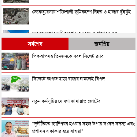
ভেনেজুয়েলায় শক্তিশালী ভূমিকম্পে নিহত ৩ হাজার ছুঁইছুঁই
ভেনেজুয়েলার ভূমিকম্পে মৃত বেড়ে ২ হাজার ৬৪৫
সর্বশেষ
জনপ্রিয়
ভূমিকম্পে মৃত্যু বেড়ে ১৯৪৩
পিকআপসহ তিনজনকে ধরল সিলেট র‌্যাব
আফগানিস্তান সীমান্তে পাকিস্তানের হামলা, নিহত ২৯
সিলেটে কাগজ ছাড়া রাস্তায় নামলেই বিপদ
বিমান দুর্ঘটনায় প্রাণ গেল ১১ জনের
নতুন কর্মসূচির ঘোষণা জামায়াত জোটের
ইতালিতে কোম্পানীগঞ্জের একই পরিবারের ৩ জনকে হত্যা
“দুর্নীতিতে চ্যাম্পিয়ন হওয়ার সহজ উপায় সংসদ সদস্য এবং
প্রশাসন একাকার হয়ে যাওয়া”