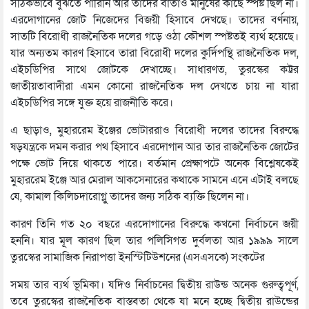
সঠিকভাবে বুঝতে পারিনি আর তাদের বার্তাও মানুষের কাছে স্পষ্ট ছিল না।
এরদোগানের জোট নিজেদের বিজয়ী হিসাবে দেখছে। তাদের বর্ণনায়,
সাতটি বিরোধী রাজনৈতিক দলের গড়ে ওঠা কৌশল স্পষ্টতই ব্যর্থ হয়েছে।
যার অন্যতম কারণ হিসাবে তারা বিরোধী দলের কুর্দিপন্থি রাজনৈতিক দল,
এইচডিপির সাথে জোটকে দেখাচ্ছে। সাধারণত, তুরস্কের কট্টর
জাতীয়তাবাদীরা এমন কোনো রাজনৈতিক দল দেখতে চায় না যারা
এইচডিপির সঙ্গে যুক্ত হয়ে রাজনীতি করে।
এ ছাড়াও, মুহাররেম ইঞ্জের ভোটাররাও বিরোধী দলের তাদের বিরুদ্ধে
ষড়যন্ত্রকে দমন করার পথ হিসাবে এরদোগান আর তার রাজনৈতিক জোটের
পক্ষে ভোট দিয়ে থাকতে পারে। বর্তমান প্রেক্ষাপটে অনেক বিশ্লেষকেই
মুহাররেম ইঞ্জে আর মেরাল আকসেনারের কথাকে সামনে এনে এটাই বলছে
যে, কামাল কিলিচদারোগ্লুু তাদের জন্য সঠিক ব্যক্তি ছিলেন না।
কারণ তিনি গত ২০ বছরে এরদোগানের বিরুদ্ধে কখনো নির্বাচনে জয়ী
হননি। যার মূল কারণ ছিল তার পলিসিগত দুর্বলতা আর ১৯৯৯ সালে
তুরস্কের সামাজিক নিরাপত্তা ইনস্টিটিউশনের (এসএসকে) সংকটের
সময় তার ব্যর্থ ভূমিকা। যদিও নির্বাচনের দ্বিতীয় রাউন্ড অনেক গুরুত্বপূর্ণ,
তবে তুরস্কের রাজনৈতিক বাস্তবতা থেকে যা মনে হচ্ছে দ্বিতীয় রাউন্ডের