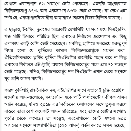
যেখানে এরদোগান ৪৬ শতাংশ ভোট পেয়েছেন। এমনকি আংকারাতে
কিলিচদারোগ্লু ৪৭%, আর এরদোগান ৪৬% ভোট পেয়েছে। যা দেখে এটা
স্পষ্ট যে, এরদোগানবিরোধীরা আঙ্কারায়ও তাদের বিজয় নিশ্চিত করেছে।
এ ছাড়াও, ইজমির, তুরস্কের আরেকটি মেগাসিটি, যা সবসময়ে সিএইচপির
শক্ত ঘাঁটি হিসাবে পরিচিত ছিল, এবারের নির্বাচনে এরদোগান এর কিছু
এলাকায় একটু বেশি ভোট পেয়েছেন। সবকিছু ছাপিয়ে সবচেয়ে গুরুত্বপূর্ণ
বিষয় হলো যে কুর্দিদের কামাল কিলিচদারোগ্লুকে সমর্থন করা।
ঐতিহাসিকভাবে তুর্কির কুর্দিরা সিএইচপির রাজনীতি পছন্দ করে না কিন্তু
এবারের নির্বাচনে এই (কুর্দি) অঞ্চলে কিলিচদারোগ্লুর পক্ষে প্রায় ৭২ শতাংশ
ভোট পড়েছে। যদিও, কিলিচদারোগ্লুর দল সিএইচপি এখান থেকে সংসদে
খুব বেশি আসন পায়নি।
কারণ কুর্দিপন্থি রাজনৈতিক দল, এইচডিপির সাথে এভাবেই চুক্তি হয়েছিল।
সংসদীয় আসনগুলোতে, ক্ষমতাসীন একে পার্টি পার্লামেন্টে সর্বাধিক আসন
অর্জন করেছে, যদিও ২০১৮ এর নির্বাচনের ফলাফলের সঙ্গে তুলুনা করলে
বাস্তবে তারা বেশ কয়েকটি আসন হারিয়েছে এবং তাদের ভোটার সংখ্যাও
পূর্বের থেকে কমেছে। তা সত্ত্বেও, এরদোগানের জোট এখনো ৬০০
আসনের সংসদে সংখ্যাগরিষ্ঠতা (৩২২ আসন) অর্জন করতে সক্ষম হয়েছে।