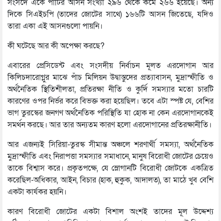
সংসদে একে পার্টির আসন সংখ্যা ২৯৬ থেকে কমে ২৬৬ হয়েছে। অন্য
দিকে সিএইচপি (তাদের জোটের সাথে) ১৬৬টি আসন জিতেছে, যদিও
তারা একা এই আসনগুলো পায়নি।
কী ঘটেছে আর কী অপেক্ষা করছে?
এবারের প্রেসিডেন্ট এবং সংসদীয় নির্বাচন মূলত এরদোগান আর
কিলিচদারোগ্লুর মাঝে পাঁচ মিলিয়ন উদ্বাস্তুদের প্রত্যাবাসন, মুদ্রাস্ফীতি ও
অর্থনৈতিক স্থিতিশীলতা, প্রতিরক্ষা নীতি ও কুর্দি সমস্যার মতো চারটি
কারণের ওপর নির্ভর করে বিভক্ত করা হয়েছিল। তবে এটা স্পষ্ট যে, বেশির
ভাগ তুরস্কের জনগণ অর্থনৈতিক পরিস্থিতি যা হোক না কেন এরদোগানকেই
সমর্থন করছে। আর তার অন্যতম কারণ হলো এরদোগানের প্রতিরক্ষানীতি।
আর এজন্যই সিরিয়া-তুরস্ক সীমান্ত অঞ্চলে শরণার্থী সমস্যা, অর্থনৈতিক
মুদ্রাস্ফীতি এবং নিরাপত্তা সমস্যার সমাধানে, মানুষ বিরোধী জোটের চেয়েও
তাকে বিশ্বাস করে। প্রকৃতপক্ষে, যে স্লোগানটি বিরোধী জোটকে একত্রিত
করেছিল-অধিকার, আইন, বিচার (হাক, হুকুক, আদালত), তা মাঠে খুব বেশি
একটা কার্যকর হয়নি।
কারণ বিরোধী জোটের একটা বিশাল অংশই তাদের মূল উদ্দেশ্য