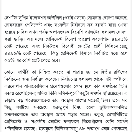
দেশটির সুপ্রিম ইলেকশন কাউন্সিল (ওয়াইএসকে) সোমবার ঘোষণা করেছে,
রোববারের প্রেসিডেন্ট এবং সংসদীয় নির্বাচনে সব ব্যালট বাক্স খোলা
হয়েছে (যদিও এখন পর্যন্ত অল্পসংখ্যক বিদেশি ব্যালটের ফলাফল ঘোষণা
করা হয়নি)। এর মধ্যে প্রেসিডেন্ট রিসেপ তায়েপ এরদোগান ৪৯.৫১%
ভোট পেয়েছে এবং নিকটতম বিরোধী জোটের প্রার্থী কিলিচদারোগ্লু
৪৪.৮৯% ভোট পেয়েছে। কিন্তু প্রেসিডেন্ট হিসাবে নির্বাচিত হতে হলে
৫০% এর বেশি ভোট পেতে হবে।
কোনো প্রার্থীই তা নিশ্চিত করতে না পারায় ২৮ মে দ্বিতীয় রাউন্ডের
নির্বাচনের জন্য নির্ধারণ করেছে। নির্বাচনের ফলাফল থেকে এটা স্পষ্ট যে,
এরদোগান আনাতোলিয়ান প্রদেশগুলোর কেন্দ স্থলে তার সমর্থনের ভিত্তি
বজায় রেখেছিলেন; যদিও তিনি দক্ষিণ-পূর্বে কিছুটা সমর্থন হারিয়েছেন। এ
ছাড়াও বড় শহরগুলোতেও তার অবস্থান আগের মতোই ছিল। তবে সব
কিছু কাটিয়ে সবচেয়ে গুরুত্বপূর্ণ বিষয় হলো ভূমিকম্পকবলিত
অঞ্চলগুলোতে তার অবস্থান চোখে পড়ার মতো। তবুও, মেগাসিটিতে
প্রেসিডেন্ট ও সংসদীয় ভোটের ফলাফলে বিরোধীদের বেশি সমর্থন
পরিলক্ষিত হয়েছে। ইস্তাম্বুলে কিলিচদারোগ্লু ৪৮ শতাংশ ভোট পেয়েছেন,