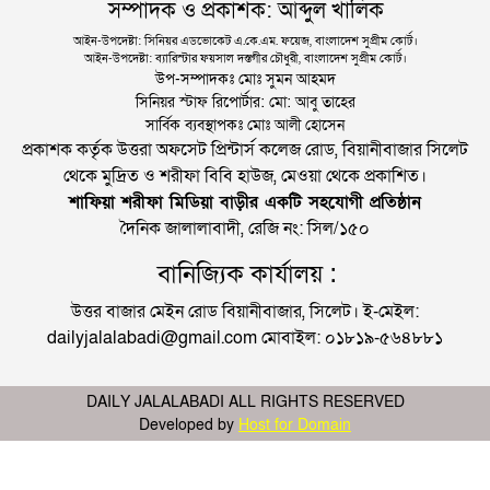
সম্পাদক ও প্রকাশক: আব্দুল খালিক
আইন-উপদেষ্টা: সিনিয়র এডভোকেট এ.কে.এম. ফয়েজ, বাংলাদেশ সুপ্রীম কোর্ট।
আইন-উপদেষ্টা: ব্যারিস্টার ফয়সাল দস্তগীর চৌধুরী, বাংলাদেশ সুপ্রীম কোর্ট।
উপ-সম্পাদকঃ মোঃ সুমন আহমদ
সিনিয়র স্টাফ রিপোর্টার: মো: আবু তাহের
সার্বিক ব্যবস্থাপকঃ মোঃ আলী হোসেন
প্রকাশক কর্তৃক উত্তরা অফসেট প্রিন্টার্স কলেজ রোড, বিয়ানীবাজার সিলেট
থেকে মুদ্রিত ও শরীফা বিবি হাউজ, মেওয়া থেকে প্রকাশিত।
শাফিয়া শরীফা মিডিয়া বাড়ীর একটি সহযোগী প্রতিষ্ঠান
দৈনিক জালালাবাদী, রেজি নং: সিল/১৫০
বানিজ্যিক কার্যালয় :
উত্তর বাজার মেইন রোড বিয়ানীবাজার, সিলেট। ই-মেইল:
dailyjalalabadi@gmail.com মোবাইল: ০১৮১৯-৫৬৪৮৮১
DAILY JALALABADI ALL RIGHTS RESERVED
Developed by
Host for Domain