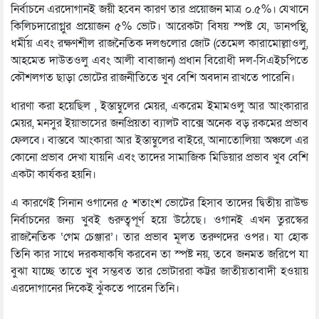
নির্বাচনে এরদোগানই জয়ী হবেন কারণ তার প্রয়োজন মাত্র ০.৫%। যেখানে
কিলিচদারোগ্লুর প্রয়োজন ৫% ভোট। আরেকটা বিষয় স্পষ্ট যে, ডানপন্থি,
ধর্মীয় এবং রক্ষণশীল রাজনৈতিক দলগুলোর জোট (তেমেল কারামোল্লাওলু,
আহমেত দাউতওলু এবং আলী বাবাজান) প্রধান বিরোধী দল-সিএইচপিতে
কৌশলগত ছাড়া ভোটের রাজনীতিতে খুব বেশি অবদান রাখতে পারেনি।
ধারণা করা হয়েছিল , ইস্তাম্বুলের মেয়র, একরেম ইমামওলু আর আংকারার
মেয়র, মনসুর ইয়াভাসের জনপ্রিয়তা ব্যালট বাক্সে অনেক বড় রকমের প্রভাব
ফেলবে। বাস্তবে আংকারা আর ইস্তাম্বুলের বাইরে, আনাতোলিয়া অঞ্চলে এর
কোনো প্রভাব দেখা যায়নি এবং তাদের সামাজিক মিডিয়ার প্রভাব খুব বেশি
একটা কার্যকর হয়নি।
এ কারণেই সিনান ওগানের ৫ শতাংশ ভোটের হিসাব তাদের দ্বিতীয় রাউন্ড
নির্বাচনের জন্য খুবই গুরুত্বপূর্ণ হয়ে উঠেছে। ওগানই এখন তুরস্কের
রাজনৈতিক ‘গেম চেঞ্জার’। তার প্রভাব মূলত তরুণদের ওপর। যা হোক
তিনি কার সাথে দরকষাকষি করবেন তা স্পষ্ট নয়, তবে জনমত জরিপে যা
বুঝা যাচ্ছে তাতে খুব সম্ভবত তার ভোটাররা কট্টর জাতীয়তাবাদী হওয়ায়
এরদোগানের দিকেই ঝুঁকতে পারেন তিনি।