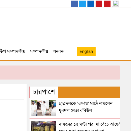
উপ সম্পাদকীয়
সম্পাদকীয়
অন্যান্য
English
চারপাশে
ছাত্রদলকে ‘রক্ষায়’ মাঠে নামলেন
যুবদল নেতা রবিউল
দাফনের ১২ ঘণ্টা পর ‘মা বেঁচে আছে’