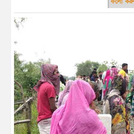
ফলো করু