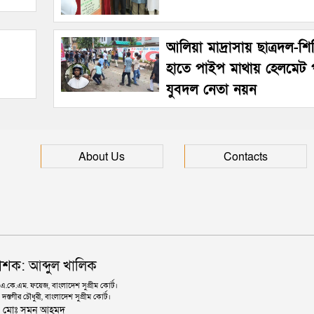
আলিয়া মাদ্রাসায় ছাত্রদল-শিব
হাতে পাইপ মাথায় হেলমেট 
যুবদল নেতা নয়ন
About Us
Contacts
াশক: আব্দুল খালিক
কে.এম. ফয়েজ, বাংলাদেশ সুপ্রীম কোর্ট।
দস্তগীর চৌধুরী, বাংলাদেশ সুপ্রীম কোর্ট।
ঃ মোঃ সুমন আহমদ