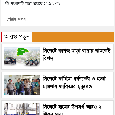
এই সংবাদটি পড়া হয়েছে :
1.2K বার
শেয়ার করুন
আরও পড়ুন
সিলেটে কাগজ ছাড়া রাস্তায় নামলেই
বিপদ
সিলেটে ফাহিমা ধর্ষণচেষ্টা ও হত্যা
মামলায় জাকিরের মৃত্যুদণ্ড
সিলেটে হামের উপসর্গ আরও ২
শিশুর মৃত্যু