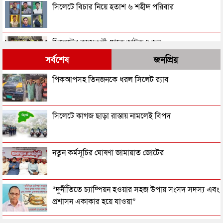
সিলেটে বিচার নিয়ে হতাশ ৬ শহীদ পরিবার
সিলেটের কদমতলী থেকে আটক ৭ জন
সর্বশেষ
জনপ্রিয়
সিলেটে যে দুই ভাইরাস প্রাণ নিল ৩ জনের
পিকআপসহ তিনজনকে ধরল সিলেট র‌্যাব
মোটরসাইকেল চালকদের জন্য যে সতর্কতা জারি করল
সিলেটে কাগজ ছাড়া রাস্তায় নামলেই বিপদ
প্রশাসন
সিলেটে মৃত্যুর মিছিলে যুক্ত হল আরও দুই নাম
নতুন কর্মসূচির ঘোষণা জামায়াত জোটের
সিলেটে পুলিশের অভিযানে গ্রেপ্তার ৩৫
“দুর্নীতিতে চ্যাম্পিয়ন হওয়ার সহজ উপায় সংসদ সদস্য এবং
প্রশাসন একাকার হয়ে যাওয়া”
সিলেট সীমান্তে কোটি টাকার মালামাল আটক