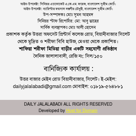
আইন-উপদেষ্টা: সিনিয়র এডভোকেট এ.কে.এম. ফয়েজ, বাংলাদেশ সুপ্রীম কোর্ট।
আইন-উপদেষ্টা: ব্যারিস্টার ফয়সাল দস্তগীর চৌধুরী, বাংলাদেশ সুপ্রীম কোর্ট।
উপ-সম্পাদকঃ মোঃ সুমন আহমদ
সিনিয়র স্টাফ রিপোর্টার: মো: আবু তাহের
সার্বিক ব্যবস্থাপকঃ মোঃ আলী হোসেন
প্রকাশক কর্তৃক উত্তরা অফসেট প্রিন্টার্স কলেজ রোড, বিয়ানীবাজার সিলেট
থেকে মুদ্রিত ও শরীফা বিবি হাউজ, মেওয়া থেকে প্রকাশিত।
শাফিয়া শরীফা মিডিয়া বাড়ীর একটি সহযোগী প্রতিষ্ঠান
দৈনিক জালালাবাদী, রেজি নং: সিল/১৫০
বানিজ্যিক কার্যালয় :
উত্তর বাজার মেইন রোড বিয়ানীবাজার, সিলেট। ই-মেইল:
dailyjalalabadi@gmail.com মোবাইল: ০১৮১৯-৫৬৪৮৮১
DAILY JALALABADI ALL RIGHTS RESERVED
Developed by
Host for Domain