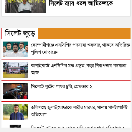
সিলেট র‌্যাব ধরল আমিরুলকে
সিলেট জুড়ে
কোম্পানীগঞ্জে এনসিপির পদযাত্রা শুক্রবার, থাকবে অতিরিক্ত
পুলিশ মোতায়েন
কানাইঘাটে এনসিপির মঞ্চ প্রস্তুত, কড়া নিরাপত্তায় পদযাত্রা
আজ
সিলেটে লুটের পাথর চুরি, গ্রেফতার ২
জকিগঞ্জে জুলাইযোদ্ধাকে নারীর মারধর, থানায় পাল্টাপাল্টি
অভিযোগ
সিলেটে ফুটবল ম্যাচ শেষে বাড়ি ফেরার পথে ছুরিকাঘাতে