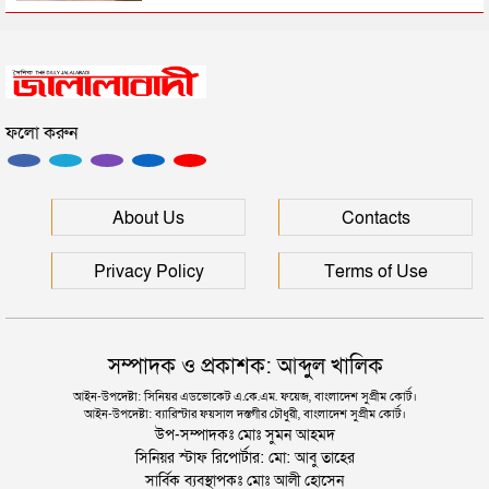
আব্দুল্লাহ হত্যা কাণ্ড, সিলেট র‌্যাব ধরল মালেককে
ফলো করুন
শাল্লায় ওয়ারেন্টভুক্ত আসামী তাজেল গ্রেফতার
সিলেটের কদমতলী থেকে আটক ৭ জন
About Us
Contacts
Privacy Policy
Terms of Use
সম্পাদক ও প্রকাশক: আব্দুল খালিক
আইন-উপদেষ্টা: সিনিয়র এডভোকেট এ.কে.এম. ফয়েজ, বাংলাদেশ সুপ্রীম কোর্ট।
আইন-উপদেষ্টা: ব্যারিস্টার ফয়সাল দস্তগীর চৌধুরী, বাংলাদেশ সুপ্রীম কোর্ট।
উপ-সম্পাদকঃ মোঃ সুমন আহমদ
সিনিয়র স্টাফ রিপোর্টার: মো: আবু তাহের
সার্বিক ব্যবস্থাপকঃ মোঃ আলী হোসেন