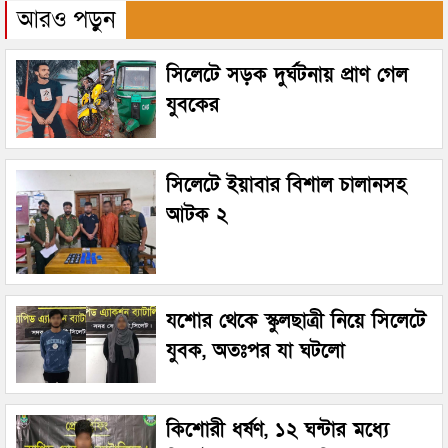
আরও পড়ুন
সিলেটে সড়ক দুর্ঘটনায় প্রাণ গেল
যুবকের
সিলেটে ইয়াবার বিশাল চালানসহ
আটক ২
যশোর থেকে স্কুলছাত্রী নিয়ে সিলেটে
যুবক, অতঃপর যা ঘটলো
কিশোরী ধর্ষণ, ১২ ঘন্টার মধ্যে