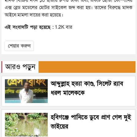
মাদক বিক্রির নগদ ১০ হাজার ৮শত টাকা এবং একটি হোন্ডা কোম্পানির
এক্স ব্লেড মডেলের মোটর সাইকেল জব্দ করা হয়। তাদের বিরুদ্ধে মাদক
আইনে মামলা দায়ের করা হয়েছে।
এই সংবাদটি পড়া হয়েছে :
1.2K বার
শেয়ার করুন
আরও পড়ুন
আব্দুল্লাহ হত্যা কাণ্ড, সিলেট র‌্যাব
ধরল মালেককে
হবিগঞ্জে পানিতে ডুবে প্রাণ গেল দুই
ভাইয়ের