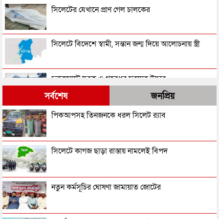
সিলেটের যেখানে প্রাণ গেল চালকের
সিলেটে বিদেশে স্বামী, সন্তান জন্ম দিয়ে আলোচনায় স্ত্রী
চুনারুঘাটে যুবক ও গৃহবধূর মরদেহ উদ্ধার
সর্বশেষ
জনপ্রিয়
সিলেটের যেখানে একদিনে ৩ জনের মরদেহ উদ্ধার
পিকআপসহ তিনজনকে ধরল সিলেট র‌্যাব
র‌্যাব দেখে অটোরিকশা থেকে পালাতে গিয়ে ধরা পড়লেন
সিলেটে কাগজ ছাড়া রাস্তায় নামলেই বিপদ
কাইয়ুম
সিলেটে স্কুলছাত্রীকে শ্লীলতাহানির চেষ্টা, যুবকের কারাদণ্ড
নতুন কর্মসূচির ঘোষণা জামায়াত জোটের
হবিগঞ্জে সড়কের পাশে পড়ে ছিল নবজাতক, উদ্ধার করে