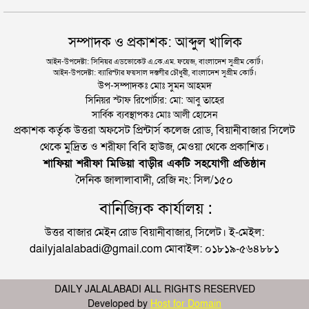
সম্পাদক ও প্রকাশক: আব্দুল খালিক
আইন-উপদেষ্টা: সিনিয়র এডভোকেট এ.কে.এম. ফয়েজ, বাংলাদেশ সুপ্রীম কোর্ট।
আইন-উপদেষ্টা: ব্যারিস্টার ফয়সাল দস্তগীর চৌধুরী, বাংলাদেশ সুপ্রীম কোর্ট।
উপ-সম্পাদকঃ মোঃ সুমন আহমদ
সিনিয়র স্টাফ রিপোর্টার: মো: আবু তাহের
সার্বিক ব্যবস্থাপকঃ মোঃ আলী হোসেন
প্রকাশক কর্তৃক উত্তরা অফসেট প্রিন্টার্স কলেজ রোড, বিয়ানীবাজার সিলেট
থেকে মুদ্রিত ও শরীফা বিবি হাউজ, মেওয়া থেকে প্রকাশিত।
শাফিয়া শরীফা মিডিয়া বাড়ীর একটি সহযোগী প্রতিষ্ঠান
দৈনিক জালালাবাদী, রেজি নং: সিল/১৫০
বানিজ্যিক কার্যালয় :
উত্তর বাজার মেইন রোড বিয়ানীবাজার, সিলেট। ই-মেইল:
dailyjalalabadi@gmail.com মোবাইল: ০১৮১৯-৫৬৪৮৮১
DAILY JALALABADI ALL RIGHTS RESERVED
Developed by
Host for Domain