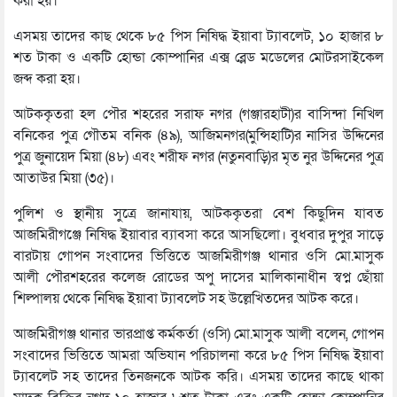
করা হয়।
এসময় তাদের কাছ থেকে ৮৫ পিস নিষিদ্ধ ইয়াবা ট্যাবলেট, ১০ হাজার ৮
শত টাকা ও একটি হোন্ডা কোম্পানির এক্স ব্লেড মডেলের মোটরসাইকেল
জব্দ করা হয়।
আটককৃতরা হল পৌর শহরের সরাফ নগর (গঞ্জারহাটী)র বাসিন্দা নিখিল
বনিকের পুত্র গৌতম বনিক (৪৯), আজিমনগর(মুন্সিহাটি)র নাসির উদ্দিনের
পুত্র জুনায়েদ মিয়া (৪৮) এবং শরীফ নগর (নতুনবাড়ি)র মৃত নুর উদ্দিনের পুত্র
আতাউর মিয়া (৩৫)।
পুলিশ ও স্থানীয় সুত্রে জানাযায়, আটককৃতরা বেশ কিছুদিন যাবত
আজমিরীগঞ্জে নিষিদ্ধ ইয়াবার ব্যাবসা করে আসছিলো। বুধবার দুপুর সাড়ে
বারটায় গোপন সংবাদের ভিত্তিতে আজমিরীগঞ্জ থানার ওসি মো.মাসুক
আলী পৌরশহরের কলেজ রোডের অপু দাসের মালিকানাধীন স্বপ্ন ছোঁয়া
শিল্পালয় থেকে নিষিদ্ধ ইয়াবা ট্যাবলেট সহ উল্লেখিতদের আটক করে।
আজমিরীগঞ্জ থানার ভারপ্রাপ্ত কর্মকর্তা (ওসি) মো.মাসুক আলী বলেন, গোপন
সংবাদের ভিত্তিতে আমরা অভিযান পরিচালনা করে ৮৫ পিস নিষিদ্ধ ইয়াবা
ট্যাবলেট সহ তাদের তিনজনকে আটক করি। এসময় তাদের কাছে থাকা