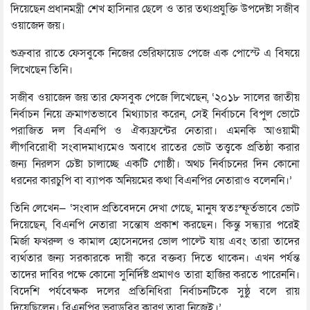
দিয়েছেন প্রধানমন্ত্রী শেখ হাসিনার ছেলে ও তার তথ্যপ্রযুক্তি উপদেষ্টা সজীব
ওয়াজেদ জয়।
শুক্রবার রাতে ফেসবুকে নিজের ভেরিফায়েড পেজে এক পোস্টে এ বিষয়ে
লিখেছেন তিনি।
সজীব ওয়াজেদ জয় তার ফেসবুক পেজে লিখেছেন, ‘২০১৮ সালের জাতীয়
নির্বাচন নিয়ে ক্রমাগতভাবে মিথ্যাচার করেন, সেই নির্বাচনে বিপুল ভোটে
পরাজিত দল বিএনপি ও ঐক্যফ্রন্টের নেতারা। এমনকি আওয়ামী
লীগবিরোধী সংবাদমাধ্যমেও অবাধে রাতের ভোট তত্ত্বকে প্রতিষ্ঠা করার
জন্য নিরলস চেষ্টা চালাচ্ছে একটি গোষ্ঠী। অথচ নির্বাচনের দিন কোনো
ধরনের কারচুপি বা ব্যাপক অনিয়মের কথা বিএনপির নেতারাও বলেননি।’
তিনি লেখেন— ‘সংবাদ প্রতিবেদনে দেখা গেছে, মানুষ স্বতঃস্ফূর্তভাবে ভোট
দিয়েছেন, বিএনপি নেতারা সন্তোষ প্রকাশ করছেন। কিন্তু সন্ধ্যার পরেই
মির্জা ফখরুল ও কামাল হোসেনদের ভোল পাল্টে যায় এবং তারা তাদের
ব্যর্থতার জন্য সরকারকে দায়ী করে বক্তব্য দিতে থাকেন। এখন পর্যন্ত
তাদের দাবির পক্ষে কোনো সুনির্দিষ্ট প্রমাণও তারা হাজির করতে পারেননি।
বিদেশি পর্যবেক্ষক দলের প্রতিনিধিরা নির্বাচনটিকে সুষ্ঠু বলে রায়
দিয়েছিলেন। বিএনপির ভরাডুবির কারণ তারা নিজেই।’