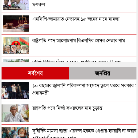
ফখরুল
এনসিপি-জামায়াত নেতাসহ ১৫ জনের নামে মামলা
রাষ্ট্রপতি পদে আলোচনায় বিএনপির যেসব নেতার নাম
ঘনিষ্ঠ ভিডিও ফাঁসের জেরে এমপি নজরুলের বিরুদ্ধে
শ্যামনগরে বিক্ষোভ
সর্বশেষ
জনপ্রিয়
বাংলাদেশ পিপলস লীগকে নিবন্ধন দিতে হাইকোর্টের নির্দেশ
১০ বছরের জ্বালানি পরিকল্পনা সংসদে তুলে ধরবে সরকার :
প্রধানমন্ত্রী
‘জুলাইয়ের গাদ্দার কার্ড’ নামে একটা কার্ড করতে চান
রাষ্ট্রপতি পদে মির্জা ফখরুলের নাম চূড়ান্ত
নাসীরুদ্দীন পাটওয়ারী
‘স্বৈরাচার’ বিতাড়িত হওয়ার পর একটি ‘গুপ্ত বাহিনী’ ধীরে
সুনির্দিষ্ট মামলা ছাড়া খায়রুল হককে গ্রেপ্তার-হয়রানি না করার
ধীরে আত্মপ্রকাশ করেছিল: প্রধানমন্ত্রী