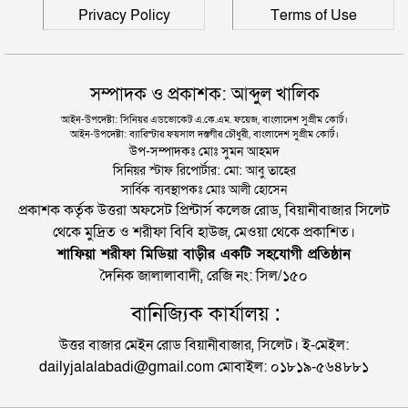
Privacy Policy
Terms of Use
সম্পাদক ও প্রকাশক: আব্দুল খালিক
আইন-উপদেষ্টা: সিনিয়র এডভোকেট এ.কে.এম. ফয়েজ, বাংলাদেশ সুপ্রীম কোর্ট।
আইন-উপদেষ্টা: ব্যারিস্টার ফয়সাল দস্তগীর চৌধুরী, বাংলাদেশ সুপ্রীম কোর্ট।
উপ-সম্পাদকঃ মোঃ সুমন আহমদ
সিনিয়র স্টাফ রিপোর্টার: মো: আবু তাহের
সার্বিক ব্যবস্থাপকঃ মোঃ আলী হোসেন
প্রকাশক কর্তৃক উত্তরা অফসেট প্রিন্টার্স কলেজ রোড, বিয়ানীবাজার সিলেট
থেকে মুদ্রিত ও শরীফা বিবি হাউজ, মেওয়া থেকে প্রকাশিত।
শাফিয়া শরীফা মিডিয়া বাড়ীর একটি সহযোগী প্রতিষ্ঠান
দৈনিক জালালাবাদী, রেজি নং: সিল/১৫০
বানিজ্যিক কার্যালয় :
উত্তর বাজার মেইন রোড বিয়ানীবাজার, সিলেট। ই-মেইল:
dailyjalalabadi@gmail.com মোবাইল: ০১৮১৯-৫৬৪৮৮১