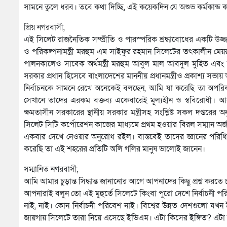
সামনে তুলে ধরব। তবে কথা দিচ্ছি, এই কয়েকদিন যে অশুভ কর্মকান্
প্রিয় নগরবাসী,
এই সিলেট রাজনৈতিক সম্প্রীতি ও পারস্পরিক শ্রদ্ধাবোধের একটি উজ
ও পরিকল্পনামন্ত্রী মরহুম এম সাইফুর রহমান সিলেটের তৎকালীন ম
পালনকালেও সাবেক অর্থমন্ত্রী মরহুম আবুল মাল আবদুল মুহিত এবং ব
সরকার প্রধান হিসেবে বাংলাদেশের মাননীয় প্রধানমন্ত্রীও প্রকাশ্য স
নির্বাচনকে সামনে রেখে অনেকেই বলছেন, আমি যা করেছি তা অপরিকল্পিত
সেখানে তাদের এরকম বক্তব্য একেবারেই মূল্যহীন ও স্ববিরোধী। আরেক
ক্ষমতাসীন সরকারের স্থানীয় সরকার মন্ত্রীসহ সংশ্লিষ্ট সকল দপ্তর
সিলেট সিটি কর্পোরেশন কাজের মাধ্যমে প্রথম হওয়ার বিরল সম্মান অর
একবার দেখে নেওয়ার অনুরোধ রইল। বাস্তবেই তাদের জ্ঞানের পরি
করেছি তা এই শহরের প্রতিটি অলি গলির মানুষ ভালোই জানেন।
সম্মানিত নগরবাসী,
আমি আমার চুড়ান্ত সিদ্ধান্ত জানানোর আগে আপনাদের কিছু প্রশ্ন করতে 
আপনারাই বলুন তো এই মুহুর্তে সিলেটে কিংবা পুরো দেশে নির্বাচনী 
নাই, নাই। কোন নির্বাচনী পরিবেশ নাই। বিশ্বের উন্নত দেশগুলো 
জায়গায় সিলেটে তারা নিয়ে এসেছে ইভিএম। এটা কিসের ইঙ্গিত? এটা