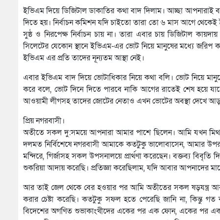
ইভিএম দিয়ে ডিজিটাল ডাকাতির কথা বাদ দিলাম। আচ্ছা আপনারাই বল
দিতে হয়। নির্বাচন কমিশন যদি চাইতো তারা তো ৬ মাস আগে থেকেই
সুষ্ঠ ও নিরপেক্ষ নির্বাচন চায় না। তারা এবার চায় ডিজিটাল কায়দ
সিলেটের যেকোন স্থানে ইভিএম-এর ভোট নিয়ে মানুষের মধ্যে জরিপ 
ইভিএম এর প্রতি তাদের নূন্যতম আস্থা নেই।
এবার ইভিএম বাদ দিয়ে ভোটাধিকার নিয়ে কথা বলি। ভোট নিয়ে মানুষের
করে বলে, ভোট দিনে দিতে পারবে নাকি আগের রাতেই শেষ হয়ে যা
আওয়ামী লীগসহ তাদের জোটের নেতাও এখন ভোটের অবস্থা দেখে আড়া
প্রিয় নগরবাসী।
অতীতে সকল দু:সময়ে আপনারা আমার পাশে ছিলেন। আমি যখন মিথ্যা মা
দলমত নির্বিশেষে নগরবাসী আমাকে কতটুকু ভালোবাসেন, আমার উপর কত
মন্দিরে, গির্জাসহ সকল উপসনালয়ে প্রার্থণা করেছেন। বক্তব্য বিব
শুকরিয়া আদায় করেছি। প্রতিজ্ঞা করেছিলাম, যদি আবার আপনাদের ম
আর তাই জেল থেকে বের হওয়ার পর আমি অতীতের সকল ষড়যন্ত্র আর অ
করার চেষ্টা করেছি। কতটুকু সফল হতে পেরেছি জানি না, কিন্তু গত
বিদেশের অগণিত শুভাকাংখীদের একের পর এক ফোন, একের পর এক বা