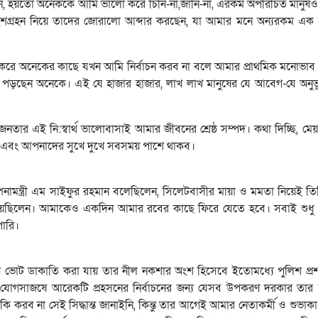
ন, হয়তো অনেককে আমি ভালো করে চিনি-না,জানি-না, এরকম অপরিচিত মানু
্রহন নিয়ে তাদের জোরালো আব্দার করছেন, যা আমার মনে অন্যরকম এক অ
শ করে অনেকের কাছে যখন আমি নির্বাচন করব না বলে আমার প্রাথমিক মনোভাব 
 পড়ছেন অনেকে। এই যে হাজার হাজার, লাখ লাখ মানুষের যে আবেগ-যে অনুভূ
েষে আমজনতার এই নি:স্বার্থ ভালোবাসাই আমার জীবনের শ্রেষ্ঠ সম্পদ। কথা দিচ্ছি, 
 এবং আপনাদের সুখে দুখে সবসময় পাশে থাকব।
পনামন্ত্রী এম সাইফুর রহমান বলেছিলেন, সিলেটবাসীর মায়া ও মমতা নিয়েই ত
নিয়েছিলেন। আমাকেও একদিন আমার রবের কাছে ফিরে যেতে হবে। সবাই শুধু
ারি।
কিভাবে ভোট ডাকাতি করা যায় তার নীল নকশার অংশ হিসেবে ইতোমধ্যে পুলিশ প
াদের যোগসাজষে আরেকটি প্রহসনের নির্বাচনের জন্য যেসব উপকরণ দরকার তার
কি করব না সেই সিদ্ধান্ত জানাইনি, কিন্তু তার আগেই আমার নেতাকর্মী ও শুভা