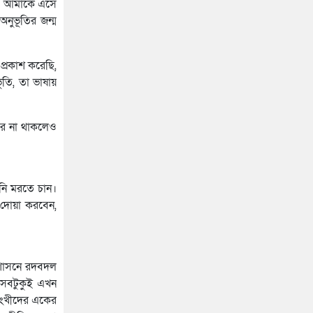
ষও আমাকে এসে
নুভূতির জন্ম
প্রকাশ করেছি,
তি, তা ভাষায়
মেয়র না থাকলেও
িনি মরতে চান।
 দোয়া করবেন,
্রশাসনে রদবদল
 সবটুকুই এখন
কাংখীদের একের