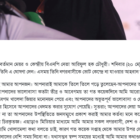
র্তমান মেয়র ও কেন্দ্রীয় বিএনপি নেতা আরিফুল হক চৌধুরী। শনিবার (২০ মে
তিনি এ ঘোষণা দেন। এসময় তিনি নগরবাসীকে ভোট কেন্দ্রে না যাওয়ার আহবান
ই আমার আপনজন। আপনারাই আমাকে তিলে তিলে গড়ে তুলেছেন-আপনাদের 
 আপনাদের ভালোবাসা কতটা তীব্র ও আবেগময় তা গত কয়েকদিনে আমি আরো 
নেত্রী বেগম খালেদা জিয়ার মনোনয়ন পেয়ে এবং আপনাদের অভূতপূর্ব ভালোবাসা ও
মেয়র হিসেবে আপনাদের খেদমত করার সুযোগ পেয়েছি। সুতরাং আপনাদের দেয়া আ
 না তা আপনাদের উপস্থিতিতে জনসম্মুখে প্রকাশ করাই আমার কর্তব্য মনে ক
ি চিরকৃতজ্ঞ। এছাড়াও মিডিয়ার মাধ্যমে আমি আমার সকল নগরবাসী, দেশ ও 
জ আমি খোলামেলা কথা বলতে চাই, কারণ গত কয়েক সপ্তাহ থেকে আমার উপর য
াদের বেশি সময় নিবো না। যথাসম্ভব স্বল্প সময়ের মধ্যেই আমি আমার কথা