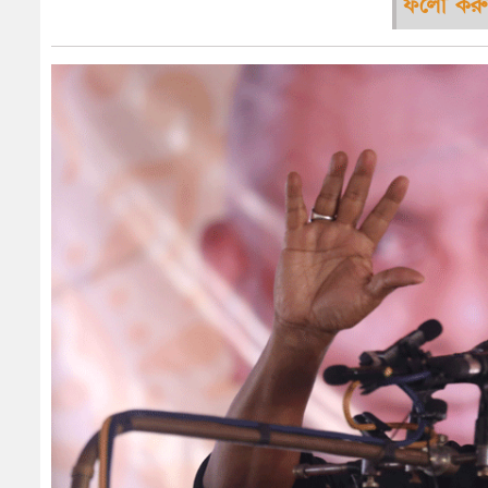
ফলো করু