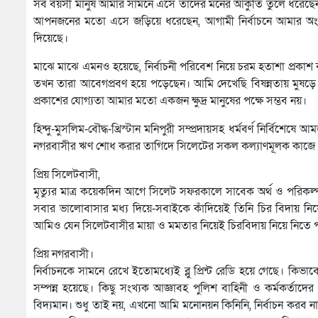
সব বয়সী মানুষ আমার সামনে এসে তাদের মনের আকুতি তুলে ধরেছে
আপনজনের মতো এসে জড়িয়ে ধরেছেন, আগামী নির্বাচনে আমার অংশগ
দিয়েছে।
মাঝে মাঝে এমনও হয়েছে, নির্বাচনী পরিবেশ নিয়ে চরম হতাশা প্রকা
তখন তারা আবেগপ্রবণ হয়ে পড়েছেন। আমি দেখেছি বিষন্নতায় মুষড়ে
প্রকাশের যোগ্যতা আমার মতো একজন ক্ষুদ্র মানুষের পক্ষে সম্ভব নয়।
হিন্দু-মুসলিম-বৌদ্ধ-খ্রিস্টান মনিপুরী সম্প্রদায়সহ ধর্মবর্ণ নির্বিশ
নগরবাসীর ঋণ শোধ করার তাগিদে সিলেটের সকল কল্যাণমূলক কাজে
প্রিয় সিলেটবাসী,
মৃত্যুর মাত্র কয়েকদিন আগে সিলেট সফরকালে সাবেক অর্থ ও পরিকল্
সবার ভালোবাসার মধ্য দিয়ে-সবাইকে কাঁদিয়েই তিনি চির বিদায় 
আমিও যেন সিলেটবাসীর মায়া ও মমতার নিয়েই চিরবিদায় নিয়ে নিতে প
প্রিয় নগরবাসী।
নির্বাচনকে সামনে রেখে ইতোমধ্যেই ব্লু প্রিন্ট রেডি হয়ে গেছে। 
সম্পন্ন হয়েছে। কিছু সংখ্যক আজ্ঞাবহ পুলিশ বাহিনী ও কর্মকর্ত
বিদ্যমান। শুধু তাই নয়, এখনো আমি মনোনয়ন কিনিনি, নির্বাচন করব না