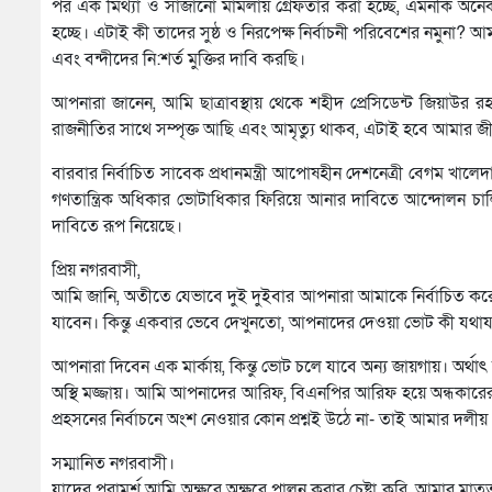
পর এক মিথ্যা ও সাজানো মামলায় গ্রেফতার করা হচ্ছে, এমনকি অনেককে
হচ্ছে। এটাই কী তাদের সুষ্ঠ ও নিরপেক্ষ নির্বাচনী পরিবেশের নমুনা?
এবং বন্দীদের নি:শর্ত মুক্তির দাবি করছি।
আপনারা জানেন, আমি ছাত্রাবস্থায় থেকে শহীদ প্রেসিডেন্ট জিয়াউর
রাজনীতির সাথে সম্পৃক্ত আছি এবং আমৃত্যু থাকব, এটাই হবে আমার 
বারবার নির্বাচিত সাবেক প্রধানমন্ত্রী আপোষহীন দেশনেত্রী বেগম খাল
গণতান্ত্রিক অধিকার ভোটাধিকার ফিরিয়ে আনার দাবিতে আন্দোলন চা
দাবিতে রূপ নিয়েছে।
প্রিয় নগরবাসী,
আমি জানি, অতীতে যেভাবে দুই দুইবার আপনারা আমাকে নির্বাচিত ক
যাবেন। কিন্তু একবার ভেবে দেখুনতো, আপনাদের দেওয়া ভোট কী যথা
আপনারা দিবেন এক মার্কায়, কিন্তু ভোট চলে যাবে অন্য জায়গায়। অর্থা
অস্থি মজ্জায়। আমি আপনাদের আরিফ, বিএনপির আরিফ হয়ে অন্ধকারের গহ
প্রহসনের নির্বাচনে অংশ নেওয়ার কোন প্রশ্নই উঠে না- তাই আমার দলীয় 
সম্মানিত নগরবাসী।
যাদের পরামর্শ আমি অক্ষরে অক্ষরে পালন করার চেষ্টা করি, আমার মাতৃতু