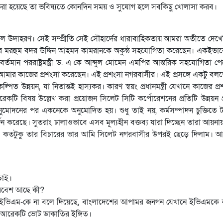
ড করা হয়েছে তা ভবিষ্যতে কোনদিন সময় ও সুযোগ হলে সবকিছু খোলাসা করব।
্জল উদাহরণ। সেই সম্প্রীতি সেই সৌহার্দের ধারাবাহিকতায় আমরা অতীতে দেখে
েয়র মরহুম বদর উদ্দিন আহমদ কামরানকে অকুন্ঠ সহযোগিতা করেছেন। একইভাবে
র্তমান পররাষ্ট্রমন্ত্রী ড. এ কে আব্দুল মোমেন এমপির আন্তরিক সহযোগিতা 
ভায় আমার কাজের প্রশংসা করেছেন। এই প্রশংসা নগরবাসীর। এই প্রসঙ্গে একটু বলত
 উন্নয়ন, যা নিতান্তই হাস্যকর। কারণ স্বয়ং প্রধানমন্ত্রী যেখানে কাজের প্
টি বিষয় উল্লেখ করা প্রয়োজন সিলেট সিটি কর্পোরেশনের প্রতিটি উন্নয়ন প্
ের অনুমোদনের পর একনেকে অনুমোদিত হয়। শুধু তাই নয়, কর্মসম্পাদন চুক্তিতে
্জন করেছে। সুতরাং ঢালাওভাবে এসব মূল্যহীন বক্তব্য যারা দিচ্ছেন তারা আয়না
ধি কতটুকু তার বিচারের ভার আমি সিলেট নগরবাসীর উপরই ছেড়ে দিলাম। আ
চাই।
পরিবেশ আছে কী?
যখন ইভিএম-কে না বলে দিয়েছে, বাংলাদেশের আপামর জনগন যেখানে ইভিএমকে 
 আরেকটি ভোট ডাকাতির ইঙ্গিত।