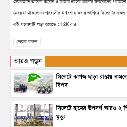
চেয়ারম্যান তারেক রহমান ও আমার শ্রদ্ধেয় আলেম-উলামাদের পরার্মশে 
মেয়র না থাকলেও নগরবাসীর ঋণ শোধ করার তাগিদে সিলেটের সকল ক
এই সংবাদটি পড়া হয়েছে :
1.2K বার
শেয়ার করুন
আরও পড়ুন
সিলেটে কাগজ ছাড়া রাস্তায় নামল
বিপদ
সিলেটে হামের উপসর্গ আরও ২ শ
মৃত্যু