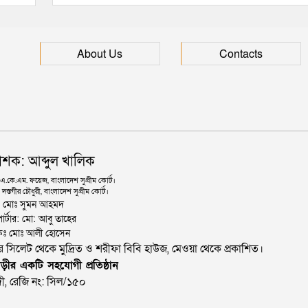
About Us
Contacts
াশক: আব্দুল খালিক
কে.এম. ফয়েজ, বাংলাদেশ সুপ্রীম কোর্ট।
দস্তগীর চৌধুরী, বাংলাদেশ সুপ্রীম কোর্ট।
ঃ মোঃ সুমন আহমদ
োর্টার: মো: আবু তাহের
থাপকঃ মোঃ আলী হোসেন
জার সিলেট থেকে মুদ্রিত ও শরীফা বিবি হাউজ, মেওয়া থেকে প্রকাশিত।
ড়ীর একটি সহযোগী প্রতিষ্ঠান
ী, রেজি নং: সিল/১৫০