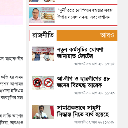
সিলেটে পুলিশের অভিযানে গ্রেপ্তার
“দুর্নীতিতে চ্যাম্পিয়ন হওয়ার সহজ
৩৫
উপায় সংসদ সদস্য এবং প্রশাসন
একাকার হয়ে যাওয়া”
সিলেট সীমান্তে কোটি টাকার
রাষ্ট্রপতি নির্বাচনের তারিখ ঘোষণা
মালামাল আটক
রাজনীতি
আরও
হারানো ঐতিহ্য ও সৌন্দর্যে ফিরছে
নতুন কর্মসূচির ঘোষণা
সিলেটে ফাহিমা ধর্ষণচেষ্টা ও হত্যা
সিলেটের আরেকটি পুকুর
জামায়াত জোটের
লে মাহানগরীর
মামলায় জাকিরের মৃত্যুদণ্ড
আপডেট ০৬ আগ ২৬ | ১৭:১৫
সিলেট সীমান্তে প্রায় কোটি টাকার
সিলেটে হামের উপসর্গ আরও ২
ভারতীয় পণ্য জব্দ
 ক্ষতি হয় এমন
আ.লীগ ও ছাত্রলীগের ৪৮
শিশুর মৃত্যু
াদেশের আপামর
জনের বিরুদ্ধে আরেক
সিলেটে মৃত্যুর মিছিলে আরও দুই জন
ুষ এখনো ইভিএম
মামলা
আপডেট ০৪ আগ ২৬ | ১১:২৩
রাজধানীর মাদারটেক থেকে তরুণীর
কারচুপির মহা
খণ্ডিত মাথা ও দুই হাত উদ্ধার
ভালোবাসার টানে চীনের যুবক
সামগ্রিকভাবে সাহসী
সিলেটে, অতঃপর যা ঘটলো..
সিদ্ধান্ত নিতে ব্যর্থ হয়েছে
দিল্লিতে শেখ হাসিনার বক্তব্য দেওয়া
রবে নাকি আগের
অন্তর্বর্তীকালীন সরকার:
নিয়ে পররাষ্ট্র মন্ত্রণালয়ের ক্ষোভ
া, ভারপ্রাপ্ত
আপডেট ০২ আগ ২৬ | ১৬:২৮
আসিফ মাহমুদ
সিলেটে হোটেল থেকে ব্যবসায়ীর