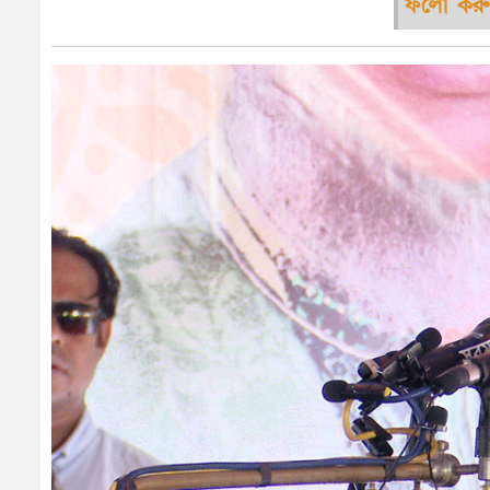
ফলো করু