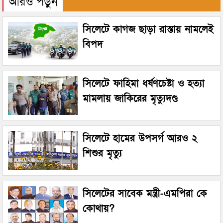
আরও পড়ুন
সিলেটে কাগজ ছাড়া রাস্তায় নামলেই
বিপদ
সিলেটে ফাহিমা ধর্ষণচেষ্টা ও হত্যা
মামলায় জাকিরের মৃত্যুদণ্ড
সিলেটে হামের উপসর্গ আরও ২
শিশুর মৃত্যু
সিলেটের সাবেক মন্ত্রী-এমপিরা কে
কোথায়?