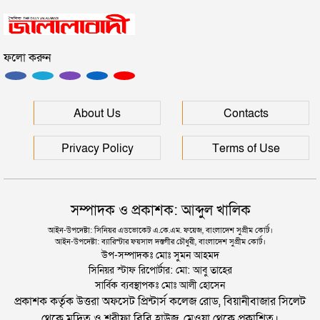
সিলেটে সড়ক দুর্ঘটনায় প্রাণ গেল যুবকের
ফলো করুন
ইউনূসকে সঙ্গে নিয়ে জুলাই স্মৃতি জাদুঘর উদ্বোধন করলেন
প্রধানমন্ত্রী
সিলেটে আরও দুইজনের মৃত্যু, হাসপাতালে ৩ শতাধিক
About Us
Contacts
Privacy Policy
Terms of Use
সম্পাদক ও প্রকাশক: আব্দুল খালিক
আইন-উপদেষ্টা: সিনিয়র এডভোকেট এ.কে.এম. ফয়েজ, বাংলাদেশ সুপ্রীম কোর্ট।
আইন-উপদেষ্টা: ব্যারিস্টার ফয়সাল দস্তগীর চৌধুরী, বাংলাদেশ সুপ্রীম কোর্ট।
উপ-সম্পাদকঃ মোঃ সুমন আহমদ
সিনিয়র স্টাফ রিপোর্টার: মো: আবু তাহের
সার্বিক ব্যবস্থাপকঃ মোঃ আলী হোসেন
প্রকাশক কর্তৃক উত্তরা অফসেট প্রিন্টার্স কলেজ রোড, বিয়ানীবাজার সিলেট
থেকে মুদ্রিত ও শরীফা বিবি হাউজ, মেওয়া থেকে প্রকাশিত।