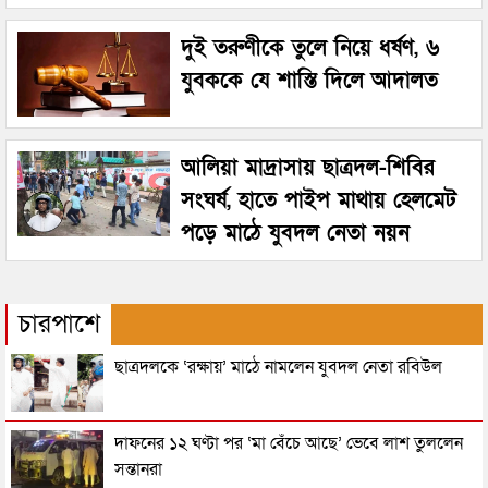
দুই তরুণীকে তুলে নিয়ে ধর্ষণ, ৬
যুবককে যে শাস্তি দিলে আদালত
আলিয়া মাদ্রাসায় ছাত্রদল-শিবির
সংঘর্ষ, হাতে পাইপ মাথায় হেলমেট
পড়ে মাঠে যুবদল নেতা নয়ন
চারপাশে
ছাত্রদলকে ‘রক্ষায়’ মাঠে নামলেন যুবদল নেতা রবিউল
দাফনের ১২ ঘণ্টা পর ‘মা বেঁচে আছে’ ভেবে লাশ তুললেন
সন্তানরা