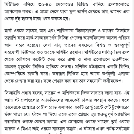
মিউজিক বসিয়ে ৩০-৪০ সেকেন্ডের ভিডিও বানিয়ে গ্রুপগুলোতে
আপলোড করত। এ প্রমো দেখে যারা ফুল ভার্সন দেখতে চায়, তাদের এক
থেকে দুই হাজার টাকা খরচ করতে হয়।
মার্ক ওরফে সায়েম, অভ্র এবং শাকিলকে জিজ্ঞাসাবাদ ও তাদের ডিভাইস
তল্লাশি করে মার্ক-সাকারবার্গের বিভিন্ন পেজের অ্যাডমিনদের আসল পরিচয়
জানা সম্ভব হয়েছে। দেখা যায়, তাদের সবচেয়ে বিশ্বস্ত ও গুরুত্বপূর্ণ
সহযোগী ডিটিআর শুভ ওরফে মশিউর রহমান। মশিউরের দায়িত্ব ছিল গ্রুপ
থেকে কৌশলে কন্টেন্ট সেভ করে রাখা ও নানা প্রলোভনে তরুণীদের
অন্তরঙ্গ মুহূর্তের ভিডিও হাতিয়ে নেওয়া। মশিউর চট্টগ্রামের একটি ফিশিং
কোম্পানিতে চাকরি করে। অবস্থান নিশ্চিত হয়ে তাকে কর্ণফুলী এলাকা
থেকে গ্রেপ্তার করা হয়। সঙ্গে গ্রেপ্তার করা হয় তার সহযোগী জসীমকেও।
সিআইডি প্রধান বলেন, সায়েম ও মশিউরকে জিজ্ঞাসাবাদে জানা যায়- এই
অ্যাডাল্ট গ্রুপগুলোর অ্যাডমিনদের অনেকেই ঢাকায় অবস্থান করছে। ফলে
তাদেরকে গ্রেপ্তারে বেইলি রোড এলাকার একটি রেস্টুরেন্টে গেট টুগেদারের
ফাঁদ পাতা হয়। ফাঁদে পা দিয়ে একে একে গ্রেপ্তার হয় গুরুত্বপূর্ণ অ্যাডমিন
ক্যাকটাস ওরফে কেতন চাকমা, এল ডোরাডো ওরফে শাহেদ, তুর্য ওরফে
মারুফ ও মিঞা ভাই ওরফে নাজমুল সম্রাট। এ ঘটনায় এখন পর্যন্ত সর্বমোট