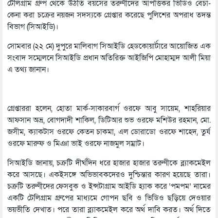
টেলিগ্রাম গ্রুপ থেকে উঠতি বয়সের তরুণীদের আপত্তিকর ভিডিও বেচা-
কেনা করা চক্রের নয়জন সদস্যকে গ্রেপ্তার করেছে পুলিশের অপরাধ তদন্ত
বিভাগ (সিআইডি)।
সোমবার (২২ মে) দুপুরে মালিবাগ সিআইডি হেডকোয়ার্টারে আয়োজিত এক
সংবাদ সম্মেলনে সিআইডি প্রধান অতিরিক্ত আইজিপি মোহাম্মদ আলী মিয়া
এ তথ্য জানান।
গ্রেপ্তাররা হলেন, হোতা মার্ক-সাকারবার্গ ওরফে আবু সায়েম, শাহরিয়ার
আফসান অভ্র, বোগদাদী শাকিল, ডিটিআর শুভ ওরফে মশিউর রহমান, মো.
জসীম, ক্যাকটাস ওরফে কেতন চাকমা, এল ডোরাডো ওরফে শাহেদ, তুর্য
ওরফে মারুফ ও মিঞা ভাই ওরফে নাজমুল সম্রাট।
সিআইডি জানায়, চক্রটি দীর্ঘদিন ধরে হাজার হাজার তরুণীকে ব্ল্যাকমেইল
করে আসছে। একইসঙ্গে অভিভাবকদেরও দুশ্চিন্তার কারণ হয়েছে তারা।
চক্রটি তরুণীদের ফেসবুক ও ইন্সটাগ্রাম আইডি হ্যাক করে ‘পমপম’ নামের
একটি টেলিগ্রাম গ্রুপের মাধ্যমে গোপন ছবি ও ভিডিও ছড়িয়ে দেওয়ার
ভয়ভীতি দেখাত। পরে তারা ব্ল্যাকমেইল করে অর্থ দাবি করত। অর্থ দিতে