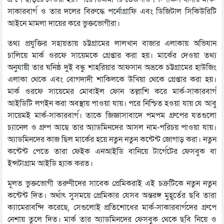
সাকারবার্গ ও তার দলের বিরুদ্ধে পর্নোগ্রাফি এবং ডিজিটাল সিকিউরিটি
আইনে মামলা দায়ের করে ভুক্তভোগীরা।
তথ্য প্রযুক্তির সহায়তায় চট্টগ্রামের লালখান বাজার এলাকায় অভিযান
চালিয়ে মার্ক ওরফে সায়েমকে গ্রেপ্তার করা হয়। মার্কের দেওয়া তথ্য
অনুযায়ী তার ঘনিষ্ঠ দুই বন্ধু শাহরিয়ার আফসান অভ্রকে চট্টগ্রামের হাউজিং
এলাকা থেকে এবং বোগদাদী শাকিলকে উখিয়া থেকে গ্রেপ্তার করা হয়।
মার্ক ওরফে সায়েমের মোবাইল ফোন তল্লাশি করে মার্ক-সাকারবার্গ
আইডিটি লগইন করা অবস্থায় পাওয়া যায়। পরে নিশ্চিত হওয়া যায় যে আবু
সায়েমই মার্ক-সাকারবার্গ। তাকে জিজ্ঞাসাবাদে পমপম গ্রুপের যতগুলো
চ্যানেল ও গ্রুপ আছে তার অ্যাডমিনদের আসল নাম-পরিচয় পাওয়া যায়।
অ্যাডমিনদের কাজ ছিল মার্কের হয়ে নতুন নতুন কন্টেন্ট জোগাড় করা। নতুন
কন্টেন্ট পেতে তারা ফেইক এনআইডি বানিয়ে টার্গেটের ফেসবুক বা
ইন্সটাগ্রাম আইডি হ্যাক করত।
মূলত ভুক্তভোগী তরুণীদের সাবেক প্রেমিকরাই এই চক্রটিকে নতুন নতুন
কন্টেন্ট দিত। অর্থাৎ সুসময়ে প্রেমিকার যেসব অন্তরঙ্গ মুহূর্তের ছবি তারা
ক্যামেরাবন্দি করেছে, সেগুলোই প্রতিশোধের মার্ক-সাকারবার্গদের গ্রুপে
নেশায় তুলে দিত। মার্ক তার অ্যাডমিনদের ফেসবুক থেকে ছবি নিয়ে ও