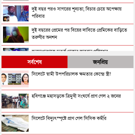
দুই বছর পরও সাগরের শূন্যতা, বিচার চেয়ে অপেক্ষায়
পরিবার
দুই বছরের প্রেমের পর বিয়ের দাবিতে প্রেমিকের বাড়িতে
তরুণীর অনশন
জনসাধারণকে সতর্ক থাকার আহ্বান পুলিশের
সর্বশেষ
জনপ্রিয়
৩ মাসে পুলিশের হাতে গ্রেপ্তার ১ লাখ ৪২ হাজার
সিলেটে স্বামী উপপরিচালক ক্ষমতার কেন্দ্রে স্ত্রী!
ছেলের ছুরি কাঘাতে বাবা-মা খুন
হবিগঞ্জে মহাসড়কে ত্রিমুখী সংঘর্ষে প্রাণ গেল ২ জনের
মহিলা আওয়ামী লীগ নেত্রী শিলার মরদেহ উদ্ধার
সিলেটে বিদ্যুৎস্পৃষ্টে প্রাণ গেল সিসিক কর্মীর