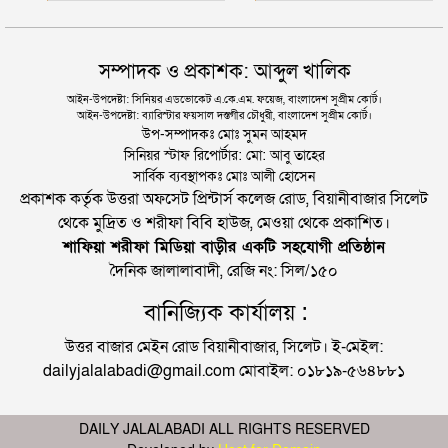
সম্পাদক ও প্রকাশক: আব্দুল খালিক
আইন-উপদেষ্টা: সিনিয়র এডভোকেট এ.কে.এম. ফয়েজ, বাংলাদেশ সুপ্রীম কোর্ট।
আইন-উপদেষ্টা: ব্যারিস্টার ফয়সাল দস্তগীর চৌধুরী, বাংলাদেশ সুপ্রীম কোর্ট।
উপ-সম্পাদকঃ মোঃ সুমন আহমদ
সিনিয়র স্টাফ রিপোর্টার: মো: আবু তাহের
সার্বিক ব্যবস্থাপকঃ মোঃ আলী হোসেন
প্রকাশক কর্তৃক উত্তরা অফসেট প্রিন্টার্স কলেজ রোড, বিয়ানীবাজার সিলেট
থেকে মুদ্রিত ও শরীফা বিবি হাউজ, মেওয়া থেকে প্রকাশিত।
শাফিয়া শরীফা মিডিয়া বাড়ীর একটি সহযোগী প্রতিষ্ঠান
দৈনিক জালালাবাদী, রেজি নং: সিল/১৫০
বানিজ্যিক কার্যালয় :
উত্তর বাজার মেইন রোড বিয়ানীবাজার, সিলেট। ই-মেইল:
dailyjalalabadi@gmail.com মোবাইল: ০১৮১৯-৫৬৪৮৮১
DAILY JALALABADI ALL RIGHTS RESERVED