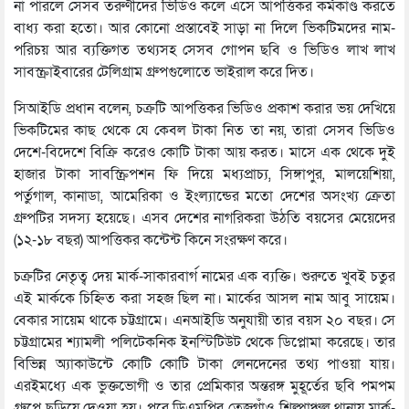
না পারলে সেসব তরুণীদের ভিডিও কলে এসে আপত্তিকর কর্মকাণ্ড করতে
বাধ্য করা হতো। আর কোনো প্রস্তাবেই সাড়া না দিলে ভিকটিমদের নাম-
পরিচয় আর ব্যক্তিগত তথ্যসহ সেসব গোপন ছবি ও ভিডিও লাখ লাখ
সাবস্ক্রাইবারের টেলিগ্রাম গ্রুপগুলোতে ভাইরাল করে দিত।
সিআইডি প্রধান বলেন, চক্রটি আপত্তিকর ভিডিও প্রকাশ করার ভয় দেখিয়ে
ভিকটিমের কাছ থেকে যে কেবল টাকা নিত তা নয়, তারা সেসব ভিডিও
দেশে-বিদেশে বিক্রি করেও কোটি টাকা আয় করত। মাসে এক থেকে দুই
হাজার টাকা সাবস্ক্রিপশন ফি দিয়ে মধ্যপ্রাচ্য, সিঙ্গাপুর, মালয়েশিয়া,
পর্তুগাল, কানাডা, আমেরিকা ও ইংল্যান্ডের মতো দেশের অসংখ্য ক্রেতা
গ্রুপটির সদস্য হয়েছে। এসব দেশের নাগরিকরা উঠতি বয়সের মেয়েদের
(১২-১৮ বছর) আপত্তিকর কন্টেন্ট কিনে সংরক্ষণ করে।
চক্রটির নেতৃত্ব দেয় মার্ক-সাকারবার্গ নামের এক ব্যক্তি। শুরুতে খুবই চতুর
এই মার্ককে চিহ্নিত করা সহজ ছিল না। মার্কের আসল নাম আবু সায়েম।
বেকার সায়েম থাকে চট্টগ্রামে। এনআইডি অনুযায়ী তার বয়স ২০ বছর। সে
চট্টগ্রামের শ্যামলী পলিটেকনিক ইনস্টিটিউট থেকে ডিপ্লোমা করেছে। তার
বিভিন্ন অ্যাকাউন্টে কোটি কোটি টাকা লেনদেনের তথ্য পাওয়া যায়।
এরইমধ্যে এক ভুক্তভোগী ও তার প্রেমিকার অন্তরঙ্গ মুহূর্তের ছবি পমপম
গ্রুপে ছড়িয়ে দেওয়া হয়। পরে ডিএমপির তেজগাঁও শিল্পাঞ্চল থানায় মার্ক-