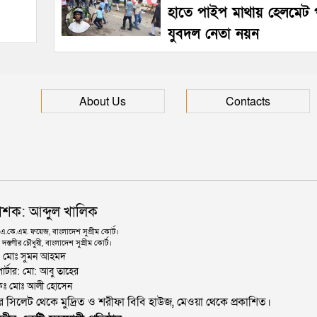
হাতে পাইপ মাথায় হেলমেট 
যুবদল নেতা নয়ন
About Us
Contacts
াশক: আব্দুল খালিক
কে.এম. ফয়েজ, বাংলাদেশ সুপ্রীম কোর্ট।
দস্তগীর চৌধুরী, বাংলাদেশ সুপ্রীম কোর্ট।
ঃ মোঃ সুমন আহমদ
োর্টার: মো: আবু তাহের
থাপকঃ মোঃ আলী হোসেন
জার সিলেট থেকে মুদ্রিত ও শরীফা বিবি হাউজ, মেওয়া থেকে প্রকাশিত।