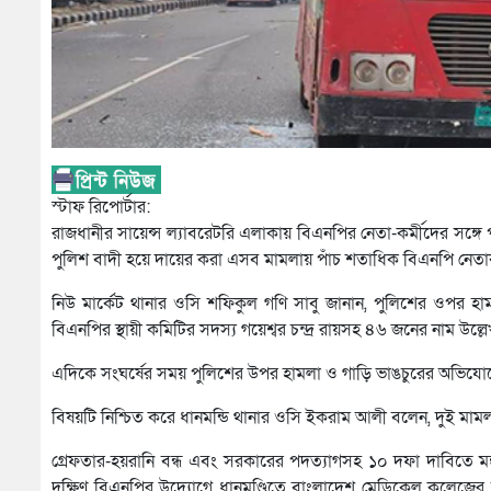
স্টাফ রিপোর্টার:
রাজধানীর সায়েন্স ল্যাবরেটরি এলাকায় বিএনপির নেতা-কর্মীদের সঙ্গে প
পুলিশ বাদী হয়ে দায়ের করা এসব মামলায় পাঁচ শতাধিক বিএনপি নেতা
নিউ মার্কেট থানার ওসি শফিকুল গণি সাবু জানান, পুলিশের ওপর হ
বিএনপির স্থায়ী কমিটির সদস্য গয়েশ্বর চন্দ্র রায়সহ ৪৬ জনের নাম 
এদিকে সংঘর্ষের সময় পুলিশের উপর হামলা ও গাড়ি ভাঙচুরের অভিযোগে 
বিষয়টি নিশ্চিত করে ধানমন্ডি থানার ওসি ইকরাম আলী বলেন, দুই মাম
গ্রেফতার-হয়রানি বন্ধ এবং সরকারের পদত্যাগসহ ১০ দফা দাবিতে ম
দক্ষিণ বিএনপির উদ্যোগে ধানমণ্ডিতে বাংলাদেশ মেডিকেল কলেজের স