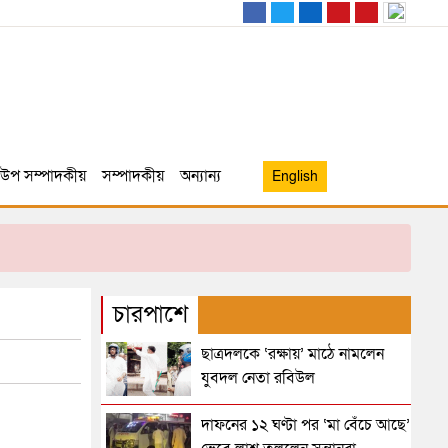
উপ সম্পাদকীয়
সম্পাদকীয়
অন্যান্য
English
চারপাশে
ছাত্রদলকে ‘রক্ষায়’ মাঠে নামলেন
যুবদল নেতা রবিউল
দাফনের ১২ ঘণ্টা পর ‘মা বেঁচে আছে’