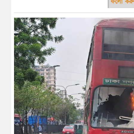
ফলো করু