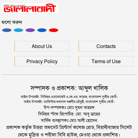
সিলেটে সড়ক দুর্ঘটনায় প্রাণ গেল যুবকের
ফলো করুন
ইউনূসকে সঙ্গে নিয়ে জুলাই স্মৃতি জাদুঘর উদ্বোধন করলেন
প্রধানমন্ত্রী
সিলেটে আরও দুইজনের মৃত্যু, হাসপাতালে ৩ শতাধিক
About Us
Contacts
Privacy Policy
Terms of Use
সম্পাদক ও প্রকাশক: আব্দুল খালিক
আইন-উপদেষ্টা: সিনিয়র এডভোকেট এ.কে.এম. ফয়েজ, বাংলাদেশ সুপ্রীম কোর্ট।
আইন-উপদেষ্টা: ব্যারিস্টার ফয়সাল দস্তগীর চৌধুরী, বাংলাদেশ সুপ্রীম কোর্ট।
উপ-সম্পাদকঃ মোঃ সুমন আহমদ
সিনিয়র স্টাফ রিপোর্টার: মো: আবু তাহের
সার্বিক ব্যবস্থাপকঃ মোঃ আলী হোসেন
প্রকাশক কর্তৃক উত্তরা অফসেট প্রিন্টার্স কলেজ রোড, বিয়ানীবাজার সিলেট
থেকে মুদ্রিত ও শরীফা বিবি হাউজ, মেওয়া থেকে প্রকাশিত।