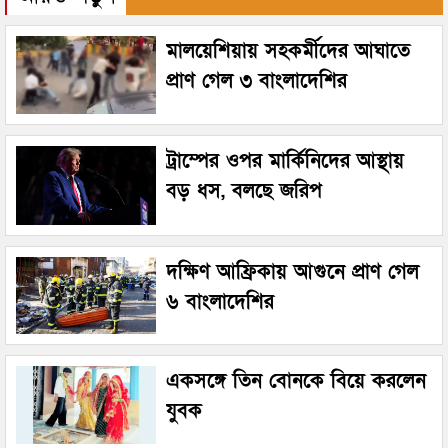
মালয়েশিয়ায় সহকর্মীদের আঘাতে
প্রাণ গেল ৩ বাংলাদেশির
ট্রাম্পের ওপর মার্কিনিদের আস্থায়
বড় ধস, বলছে জরিপ
দক্ষিণ আফ্রিকায় আগুনে প্রাণ গেল
৬ বাংলাদেশির
একসঙ্গে তিন বোনকে বিয়ে করলেন
যুবক