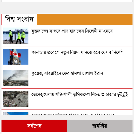
বিশ্ব সংবাদ
যুক্তরাজ্যে সাগরে প্রাণ হারালেন সিলেটী মা-মেয়ে
কানাডায় প্রবেশে নতুন নিয়ম, মানতে হবে যেসব নির্দেশ
কুয়েত, বাহরাইনে ফের হামলা চালাল ইরান
ভেনেজুয়েলায় শক্তিশালী ভূমিকম্পে নিহত ৩ হাজার ছুঁইছুঁই
ভেনেজুয়েলার ভূমিকম্পে মৃত বেড়ে ২ হাজার ৬৪৫
সর্বশেষ
জনপ্রিয়