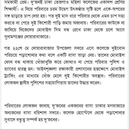
সমকামী প্রেম। দু’জনই ঢাকা তেজগাঁও মহিলা কলেজের একাদশ শ্রেণির
শিক্ষার্থী। এ নিয়ে পরিবারে চরম উদ্বেগ উৎকণ্ঠার সৃষ্টি হলে একে-অপরের
সঙ্গ ছাড়তে চাপ দেয়া হয়। গত দুই মাস ধরে পরিবার থেকে এমন চাপ সহ্য
করতে না পেরে দুই কিশোরী পাড়ি জমায় অজানায়। পরিবারের কাউকে না
জানিয়ে নিজেদের মোবাইল সিম বন্ধ রেখে ঢাকা থেকে চলে আসে
সুনামগঞ্জের দোয়ারাবাজারে।
গত ২২শে মে দোয়ারাবাজার উপজেলা সদরে এসে কলেজে দুইবোন
পরিচয়ে পড়াশোনার কথা বলে একটি বাসা ভাড়া নেয়। তাদের মোবাইল
ফোন বন্ধ থাকায় খোঁজাখুজি করে কোথাও না পেয়ে পরিবার পুলিশ ও
র‌্যাবের দ্বারস্থ হন। আইনশৃঙ্খলা রক্ষাকারী প্রশাসনের হস্তক্ষেপে মোবাইল
ট্র্যাকিং এর মাধ্যমে খোঁজ মেলে দুই কিশোরীর অবস্থান। পরিবারের
লোকজন স্থানীয় পুলিশের সহযোগিতায় তাদের উদ্ধার করেন।
পরিবারের লোকজন জানায়, দু’জনের একজনের বাসা ঢাকার মগবাজারে
অন্যজনের বাসা বরিশাল সদরে। কলেজ হোস্টেলে থেকে পড়াশোনার
সুবাদে বন্ধুত্ব সম্পর্ক হয় দু’জনের।