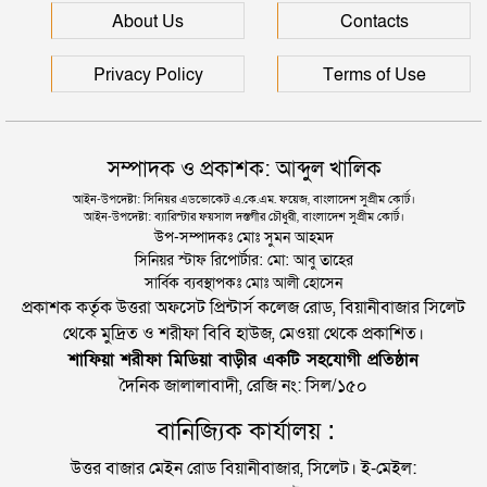
সিলেটে আরও দুইজনের মৃত্যু, হাসপাতালে ৩ শতাধিক
About Us
Contacts
Privacy Policy
Terms of Use
সম্পাদক ও প্রকাশক: আব্দুল খালিক
আইন-উপদেষ্টা: সিনিয়র এডভোকেট এ.কে.এম. ফয়েজ, বাংলাদেশ সুপ্রীম কোর্ট।
আইন-উপদেষ্টা: ব্যারিস্টার ফয়সাল দস্তগীর চৌধুরী, বাংলাদেশ সুপ্রীম কোর্ট।
উপ-সম্পাদকঃ মোঃ সুমন আহমদ
সিনিয়র স্টাফ রিপোর্টার: মো: আবু তাহের
সার্বিক ব্যবস্থাপকঃ মোঃ আলী হোসেন
প্রকাশক কর্তৃক উত্তরা অফসেট প্রিন্টার্স কলেজ রোড, বিয়ানীবাজার সিলেট
থেকে মুদ্রিত ও শরীফা বিবি হাউজ, মেওয়া থেকে প্রকাশিত।
শাফিয়া শরীফা মিডিয়া বাড়ীর একটি সহযোগী প্রতিষ্ঠান
দৈনিক জালালাবাদী, রেজি নং: সিল/১৫০
বানিজ্যিক কার্যালয় :
উত্তর বাজার মেইন রোড বিয়ানীবাজার, সিলেট। ই-মেইল: