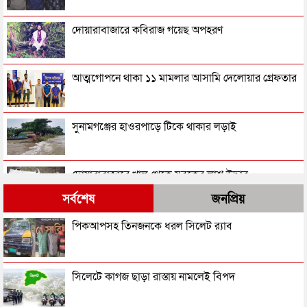
দোয়ারাবাজারে কবিরাজ গয়েছ অপহরণ
আত্মগোপনে থাকা ১১ মামলার আসামি দেলোয়ার গ্রেফতার
সুনামগঞ্জের হাওরপাড়ে টিকে থাকার লড়াই
দোয়ারাবাজারে খাল থেকে যুবকের লাশ উদ্ধার
সর্বশেষ
জনপ্রিয়
খাদ্য গুদামের পাশ থেকে ৪ জনকে ধরল র‌্যাব
পিকআপসহ তিনজনকে ধরল সিলেট র‌্যাব
সুনামগঞ্জ কারাগারে প্রাণ গেল বন্দির
সিলেটে কাগজ ছাড়া রাস্তায় নামলেই বিপদ