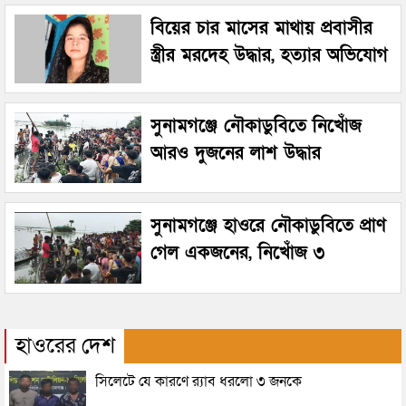
বিয়ের চার মাসের মাথায় প্রবাসীর
স্ত্রীর মরদেহ উদ্ধার, হত্যার অভিযোগ
সুনামগঞ্জে নৌকাডুবিতে নিখোঁজ
আরও দুজনের লাশ উদ্ধার
সুনামগঞ্জে হাওরে নৌকাডুবিতে প্রাণ
গেল একজনের, নিখোঁজ ৩
হাওরের দেশ
সিলেটে যে কারণে র‌্যাব ধরলো ৩ জনকে