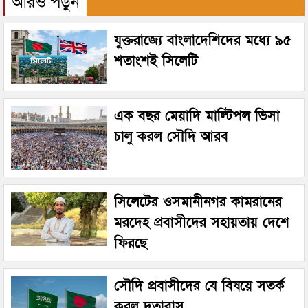
আরও পড়ুন
যুক্তরাজ্যে বাংলাদেশিদের মধ্যে ৯৫
শতাংশই সিলেটি
এক বছর মেয়াদি মাল্টিপল ভিসা
চালু করল সৌদি আরব
সিলেটের ওসমানীনগর কামরানের
মরদেহ প্রবাসীদের সহায়তায় দেশে
ফিরছে
সৌদি প্রবাসীদের যে বিষয়ে সতর্ক
করল দূতাবাস