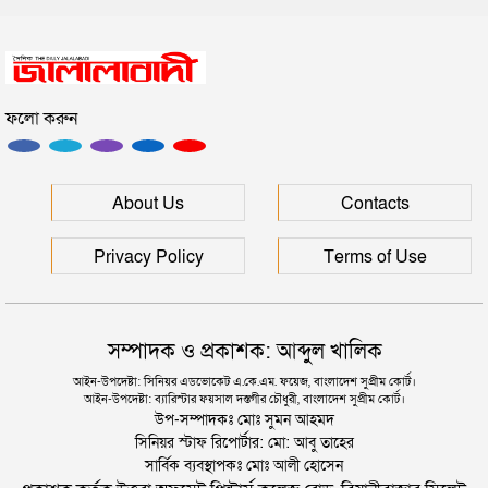
সিলেটে সড়ক দুর্ঘটনায় প্রাণ গেল যুবকের
ফলো করুন
ইউনূসকে সঙ্গে নিয়ে জুলাই স্মৃতি জাদুঘর উদ্বোধন করলেন
প্রধানমন্ত্রী
সিলেটে আরও দুইজনের মৃত্যু, হাসপাতালে ৩ শতাধিক
About Us
Contacts
Privacy Policy
Terms of Use
সম্পাদক ও প্রকাশক: আব্দুল খালিক
আইন-উপদেষ্টা: সিনিয়র এডভোকেট এ.কে.এম. ফয়েজ, বাংলাদেশ সুপ্রীম কোর্ট।
আইন-উপদেষ্টা: ব্যারিস্টার ফয়সাল দস্তগীর চৌধুরী, বাংলাদেশ সুপ্রীম কোর্ট।
উপ-সম্পাদকঃ মোঃ সুমন আহমদ
সিনিয়র স্টাফ রিপোর্টার: মো: আবু তাহের
সার্বিক ব্যবস্থাপকঃ মোঃ আলী হোসেন