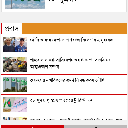
প্রবাস
সৌদি আরবে যেভাবে প্রাণ গেল সিলেটের ২ যুবকের
শাহজালাল অ্যাসোসিয়েশন অব টরেন্টো সংগঠনের
আত্মপ্রকাশ সম্পন্ন
৩ দেশের নাগরিকদের ভ্রমণ নিষিদ্ধ করল সৌদি
২৮ জুন চালু হচ্ছে ভারতের ট্যুরিস্ট ভিসা
কাতারে সড়কে ঝরলো সিলেটের কানাইঘাট ৫ জনের প্রাণ