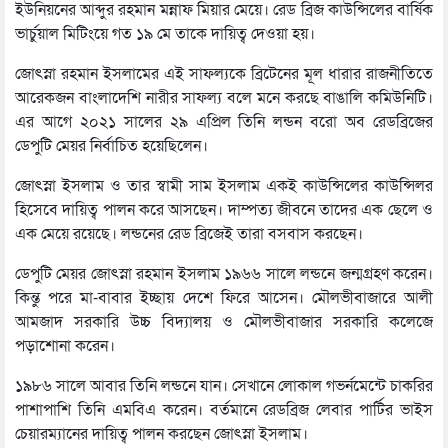
ইউনিয়নের আব্দুর রহমান মন্নাফ মিয়ার মেয়ে। রেড ব্রিজ কাউন্সিলের বার্ষিক
ভার্চুয়াল মিটিংয়ে গত ১৯ মে তাকে দায়িত্ব দেওয়া হয়।
জোৎস্না রহমান ইসলামের এই সাফল্যকে ব্রিটেনের মূল ধারার রাজনীতিতে
আরেকজন বাংলাদেশি নারীর সাফল্য বলে মনে করছে বাঙালি কমিউনিটি।
এর আগে ২০২১ সালের ২৯ এপ্রিল তিনি লন্ডন বরো অব রেডব্রিজের
ডেপুটি মেয়র নির্বাচিত হয়েছিলেন।
জোৎস্না ইসলাম ও তার স্বামী সাম ইসলাম একই কাউন্সিলের কাউন্সিলর
হিসেবে দায়িত্ব পালন করে আসছেন। দাম্পত্য জীবনে তাদের এক ছেলে ও
এক মেয়ে রয়েছে। লন্ডনের রেড ব্রিজেই তারা বসবাস করছেন।
ডেপুটি মেয়র জোৎস্না রহমান ইসলাম ১৯৬৬ সালে লন্ডনে জন্মগ্রহণ করেন।
কিন্তু পরে মা-বাবার ইচ্ছায় দেশে ফিরে আসেন। মৌলভীবাজারে আলী
আমজাদ সরকারি উচ্চ বিদ্যালয় ও মৌলভীবাজার সরকারি কলেজে
পড়াশোনা করেন।
১৯৮৬ সালে আবার তিনি লন্ডনে যান। সেখানে লোকাল গভর্নমেন্টে চাকরির
পাশাপাশি তিনি এমবিএ করেন। বর্তমানে রেডব্রিজ লেবার পার্টির ভাইস
চেয়ারম্যানের দায়িত্ব পালন করছেন জোৎস্না ইসলাম।