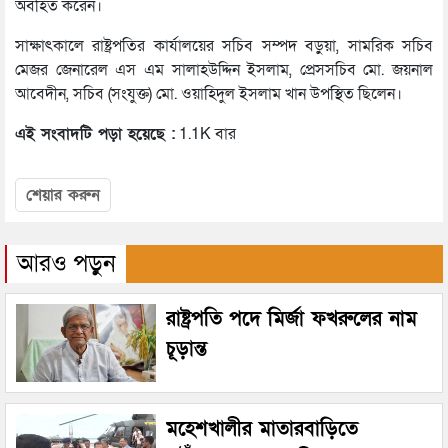
অবহিত করেন।
সাক্ষাৎকালে রাষ্ট্রপতির কার্যালয়ের সচিব সম্পদ বড়ুয়া, সামরিক সচিব
মেজর জেনারেল এস এম সালাহউদ্দিন ইসলাম, প্রেসসচিব মো. জয়নাল
আবেদীন, সচিব (সংযুক্ত) মো. ওয়াহিদুল ইসলাম খান উপস্থিত ছিলেন।
এই সংবাদটি পড়া হয়েছে :
1.1K বার
শেয়ার করুন
আরও পড়ুন
রাষ্ট্রপতি পদে মির্জা ফখরুলের নাম
চূড়ান্ত
মহেশখালীর মাতারবাড়িতে