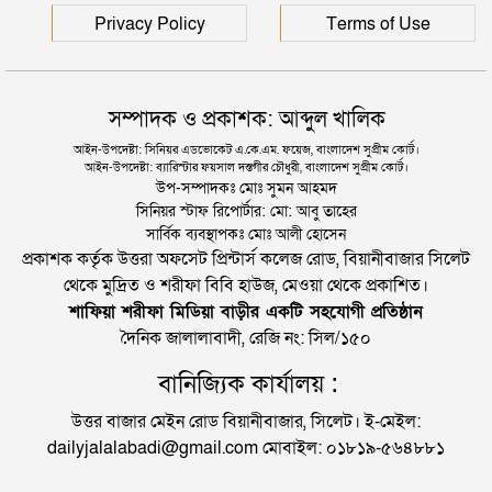
Privacy Policy
Terms of Use
সম্পাদক ও প্রকাশক: আব্দুল খালিক
আইন-উপদেষ্টা: সিনিয়র এডভোকেট এ.কে.এম. ফয়েজ, বাংলাদেশ সুপ্রীম কোর্ট।
আইন-উপদেষ্টা: ব্যারিস্টার ফয়সাল দস্তগীর চৌধুরী, বাংলাদেশ সুপ্রীম কোর্ট।
উপ-সম্পাদকঃ মোঃ সুমন আহমদ
সিনিয়র স্টাফ রিপোর্টার: মো: আবু তাহের
সার্বিক ব্যবস্থাপকঃ মোঃ আলী হোসেন
প্রকাশক কর্তৃক উত্তরা অফসেট প্রিন্টার্স কলেজ রোড, বিয়ানীবাজার সিলেট
থেকে মুদ্রিত ও শরীফা বিবি হাউজ, মেওয়া থেকে প্রকাশিত।
শাফিয়া শরীফা মিডিয়া বাড়ীর একটি সহযোগী প্রতিষ্ঠান
দৈনিক জালালাবাদী, রেজি নং: সিল/১৫০
বানিজ্যিক কার্যালয় :
উত্তর বাজার মেইন রোড বিয়ানীবাজার, সিলেট। ই-মেইল:
dailyjalalabadi@gmail.com মোবাইল: ০১৮১৯-৫৬৪৮৮১