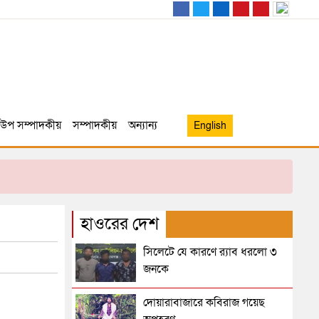
উপ সম্পাদকীয়
সম্পাদকীয়
অন্যান্য
English
হাওরের দেশ
সিলেটে যে কারণে র‌্যাব ধরলো ৩
জনকে
দোয়ারাবাজারে কবিরাজ গয়েছ