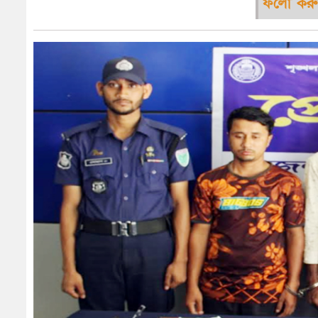
ফলো করু