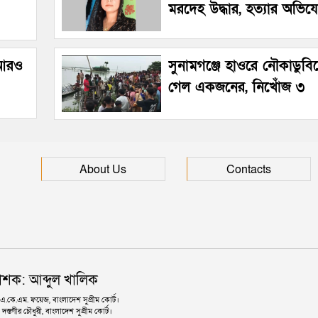
মরদেহ উদ্ধার, হত্যার অভি
 আরও
সুনামগঞ্জে হাওরে নৌকাডুবিত
গেল একজনের, নিখোঁজ ৩
About Us
Contacts
াশক: আব্দুল খালিক
কে.এম. ফয়েজ, বাংলাদেশ সুপ্রীম কোর্ট।
দস্তগীর চৌধুরী, বাংলাদেশ সুপ্রীম কোর্ট।