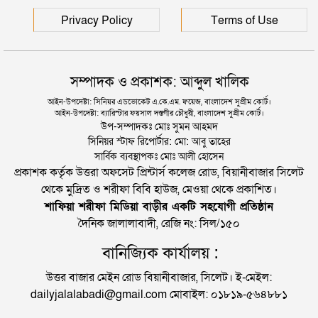
মন্ত্রণালয়ের ক্ষোভ
Privacy Policy
Terms of Use
সম্পাদক ও প্রকাশক: আব্দুল খালিক
আইন-উপদেষ্টা: সিনিয়র এডভোকেট এ.কে.এম. ফয়েজ, বাংলাদেশ সুপ্রীম কোর্ট।
আইন-উপদেষ্টা: ব্যারিস্টার ফয়সাল দস্তগীর চৌধুরী, বাংলাদেশ সুপ্রীম কোর্ট।
উপ-সম্পাদকঃ মোঃ সুমন আহমদ
সিনিয়র স্টাফ রিপোর্টার: মো: আবু তাহের
সার্বিক ব্যবস্থাপকঃ মোঃ আলী হোসেন
প্রকাশক কর্তৃক উত্তরা অফসেট প্রিন্টার্স কলেজ রোড, বিয়ানীবাজার সিলেট
থেকে মুদ্রিত ও শরীফা বিবি হাউজ, মেওয়া থেকে প্রকাশিত।
শাফিয়া শরীফা মিডিয়া বাড়ীর একটি সহযোগী প্রতিষ্ঠান
দৈনিক জালালাবাদী, রেজি নং: সিল/১৫০
বানিজ্যিক কার্যালয় :
উত্তর বাজার মেইন রোড বিয়ানীবাজার, সিলেট। ই-মেইল:
dailyjalalabadi@gmail.com মোবাইল: ০১৮১৯-৫৬৪৮৮১