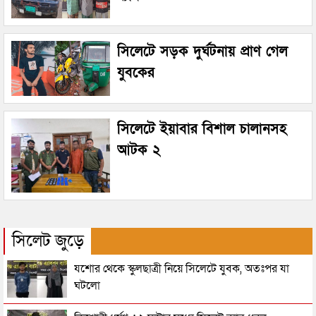
সিলেটে সড়ক দুর্ঘটনায় প্রাণ গেল
যুবকের
সিলেটে ইয়াবার বিশাল চালানসহ
আটক ২
সিলেট জুড়ে
যশোর থেকে স্কুলছাত্রী নিয়ে সিলেটে যুবক, অতঃপর যা
ঘটলো