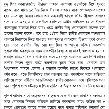
দুদু মিয়া কানাইঘাটের বীরদল বাজার এলাকায় তরুনীকে নিয়ে ঘুরতে
থাকে। রাত সাড়ে ১০ টার দিকে বীরদল বাজারে থাকা লোকজনের সন্দেহ
হয়। এতে দুদু মিয়ার ফোনে তার সহযোগী আব্দুল করিম বীরদল বাজারে
চলে আসে এবং তারা তরুনীকে কৌশলে মোটর সাইকেল যোগে বীরদল
খালোমুরা বাজারে নিয়ে যায়। এতে স্থানীয় কিছু লোকজনের সন্দেহ হলে
তাদের আটক করেন। পরে রাত ১১টার দিকে স্থানীয় লোকজন কানাইঘাট
বাজারে নিরাপদে নিয়ে যাওয়ার জন্য জুবের আহমদের রিক্সায় তুলে দেওয়া
হয়। এতে তরুনীর পিছু নেয় দুদু মিয়া ও আব্দুল করিম। একপর্যায়
পুরানফৌদ কবরস্থানের সামনে তরুনীর রিক্সা আসা মাত্রই হেলাল আহমদ ও
ফরহাদ আহমদ রিক্সার গথিরোধ করে এবং পুরানফৌদ গ্রামের পিপি হাবিব
আলীর নির্জন পুকুর ঘাটে তরুনীকে তুলে নিয়ে যায়। সেখানে তার
শিশুকন্যার সামনে হেলাল ও ফরহাদ তরুনীর ইচ্ছার বিরুদ্ধে পালাক্রমে
ধর্ষন করে। এতে ভিকটিমের প্রচুর রক্তপাত হয়। গণধর্ষনের সাথে জড়িতরা
পালিয়ে গেলে ধর্ষিতার আত্মচিৎকারে স্থানীয় লোকজন এসে পুলিশকে খবর
দেন। পুলিশ দ্রুত ঘটনাস্থলে গিয়ে ধর্ষিতাকে উদ্ধার করে থানায় নিয়ে আসে।
পুলিশ ঘটনার সাথে জড়িতদের চিহ্নিত করে স্থানীয় এলাকাবাসীর সহায়তায়
আজ সোমবার দিনভর অভিযান চালিয়ে গণধর্ষনের সাথে জড়িত সহ ৫
জনকে গ্রেফতার করতে সক্ষম হয়েছে বলে থানার অফিসার ইনচার্জ মো.