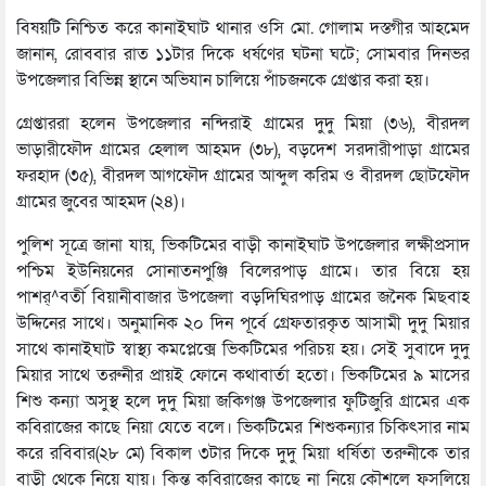
বিষয়টি নিশ্চিত করে কানাইঘাট থানার ওসি মো. গোলাম দস্তগীর আহমেদ
জানান, রোববার রাত ১১টার দিকে ধর্ষণের ঘটনা ঘটে; সোমবার দিনভর
উপজেলার বিভিন্ন স্থানে অভিযান চালিয়ে পাঁচজনকে গ্রেপ্তার করা হয়।
গ্রেপ্তাররা হলেন উপজেলার নন্দিরাই গ্রামের দুদু মিয়া (৩৬), বীরদল
ভাড়ারীফৌদ গ্রামের হেলাল আহমদ (৩৮), বড়দেশ সরদারীপাড়া গ্রামের
ফরহাদ (৩৫), বীরদল আগফৌদ গ্রামের আব্দুল করিম ও বীরদল ছোটফৌদ
গ্রামের জুবের আহমদ (২৪)।
পুলিশ সূত্রে জানা যায়, ভিকটিমের বাড়ী কানাইঘাট উপজেলার লক্ষীপ্রসাদ
পশ্চিম ইউনিয়নের সোনাতনপুঞ্জি বিলেরপাড় গ্রামে। তার বিয়ে হয়
পাশর্^বর্তী বিয়ানীবাজার উপজেলা বড়দিঘিরপাড় গ্রামের জনৈক মিছবাহ
উদ্দিনের সাথে। অনুমানিক ২০ দিন পূর্বে গ্রেফতারকৃত আসামী দুদু মিয়ার
সাথে কানাইঘাট স্বাস্থ্য কমপ্লেক্সে ভিকটিমের পরিচয় হয়। সেই সুবাদে দুদু
মিয়ার সাথে তরুনীর প্রায়ই ফোনে কথাবার্তা হতো। ভিকটিমের ৯ মাসের
শিশু কন্যা অসুস্থ হলে দুদু মিয়া জকিগঞ্জ উপজেলার ফুটিজুরি গ্রামের এক
কবিরাজের কাছে নিয়া যেতে বলে। ভিকটিমের শিশুকন্যার চিকিৎসার নাম
করে রবিবার(২৮ মে) বিকাল ৩টার দিকে দুদু মিয়া ধর্ষিতা তরুনীকে তার
বাড়ী থেকে নিয়ে যায়। কিন্তু কবিরাজের কাছে না নিয়ে কৌশলে ফুসলিয়ে