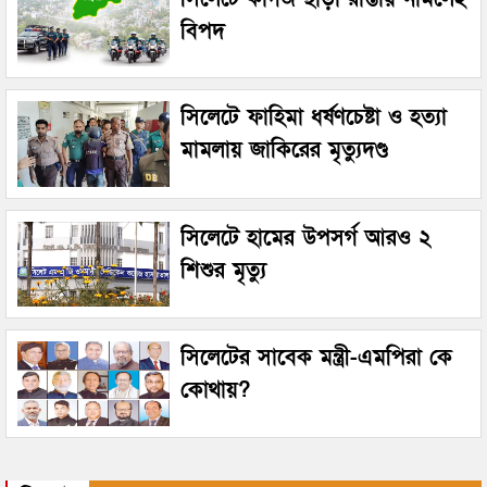
বিপদ
সিলেটে ফাহিমা ধর্ষণচেষ্টা ও হত্যা
মামলায় জাকিরের মৃত্যুদণ্ড
সিলেটে হামের উপসর্গ আরও ২
শিশুর মৃত্যু
সিলেটের সাবেক মন্ত্রী-এমপিরা কে
কোথায়?