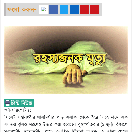
ফলো করুন-
স্টাফ রিপোর্টার:
সিলেট মহানগরীর লালদিঘীর পাড় এলাকা থেকে ইন্দ্র সিংহ নামে এক
ব্যক্তির ঝুলন্ত মরদেহ উদ্ধার করা হয়েছে। বৃহস্পতিবার (১ জুন) বিকালে
মহানগরীর লালদিঘীর পাড়ে অবস্থিত নিলিমা ভবনের ৬ তালা থেকে