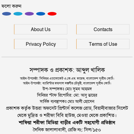
ফলো করুন
ইউনূসকে সঙ্গে নিয়ে জুলাই স্মৃতি জাদুঘর উদ্বোধন করলেন
প্রধানমন্ত্রী
সিলেটে আরও দুইজনের মৃত্যু, হাসপাতালে ৩ শতাধিক
About Us
Contacts
Privacy Policy
Terms of Use
সম্পাদক ও প্রকাশক: আব্দুল খালিক
আইন-উপদেষ্টা: সিনিয়র এডভোকেট এ.কে.এম. ফয়েজ, বাংলাদেশ সুপ্রীম কোর্ট।
আইন-উপদেষ্টা: ব্যারিস্টার ফয়সাল দস্তগীর চৌধুরী, বাংলাদেশ সুপ্রীম কোর্ট।
উপ-সম্পাদকঃ মোঃ সুমন আহমদ
সিনিয়র স্টাফ রিপোর্টার: মো: আবু তাহের
সার্বিক ব্যবস্থাপকঃ মোঃ আলী হোসেন
প্রকাশক কর্তৃক উত্তরা অফসেট প্রিন্টার্স কলেজ রোড, বিয়ানীবাজার সিলেট
থেকে মুদ্রিত ও শরীফা বিবি হাউজ, মেওয়া থেকে প্রকাশিত।
শাফিয়া শরীফা মিডিয়া বাড়ীর একটি সহযোগী প্রতিষ্ঠান
দৈনিক জালালাবাদী, রেজি নং: সিল/১৫০