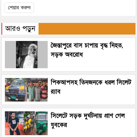
শেয়ার করুন
আরও পড়ুন
জৈন্তাপুরে বাস চাপায় বৃদ্ধ নিহত,
সড়ক অবরোধ
পিকআপসহ তিনজনকে ধরল সিলেট
র‌্যাব
সিলেটে সড়ক দুর্ঘটনায় প্রাণ গেল
যুবকের