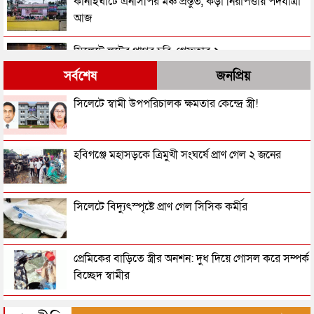
কানাইঘাটে এনসিপির মঞ্চ প্রস্তুত, কড়া নিরাপত্তায় পদযাত্রা
আজ
সিলেটে লুটের পাথর চুরি, গ্রেফতার ২
সর্বশেষ
জনপ্রিয়
জকিগঞ্জে জুলাইযোদ্ধাকে নারীর মারধর, থানায় পাল্টাপাল্টি
সিলেটে স্বামী উপপরিচালক ক্ষমতার কেন্দ্রে স্ত্রী!
অভিযোগ
সিলেটে ফুটবল ম্যাচ শেষে বাড়ি ফেরার পথে ছুরিকাঘাতে
হবিগঞ্জে মহাসড়কে ত্রিমুখী সংঘর্ষে প্রাণ গেল ২ জনের
কিশোর নিহত
সিলেটে বাঁশ কাটা নিয়ে সংঘর্ষে যুবক নিহত
সিলেটে বিদ্যুৎস্পৃষ্টে প্রাণ গেল সিসিক কর্মীর
ভিসা পেলেও বিদেশে বিয়ানীবাজারে বোনের বাড়িতে
প্রেমিকের বাড়িতে স্ত্রীর অনশন: দুধ দিয়ে গোসল করে সম্পর্ক
বেড়াতে যাওয়া হল না সিলেটের আলীর
বিচ্ছেদ স্বামীর
সিলেটে ওরিয়েন্টালের সামনে থেকে সিরাজ গ্রেফতার
জামায়াতের রাষ্ট্রপতি প্রার্থী ঘোষণা