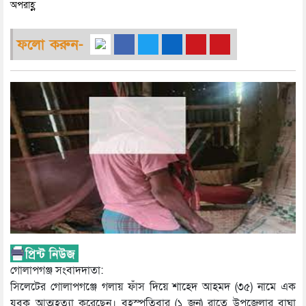
অপরাহ্ণ
ফলো করুন-
গোলাপগঞ্জ সংবাদদাতা:
সিলেটের গোলাপগঞ্জে গলায় ফাঁস দিয়ে শাহেদ আহমদ (৩৫) নামে এক
যুবক আত্মহত্যা করেছেন। বৃহস্পতিবার (১ জুন) রাতে উপজেলার বাঘা