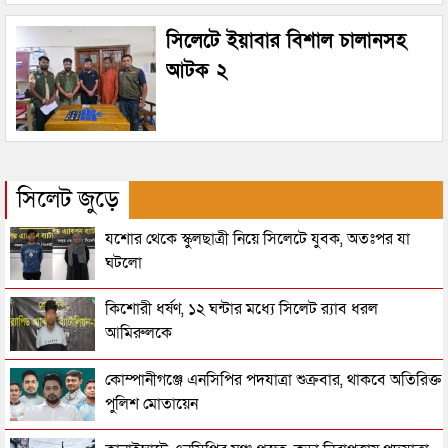
সিলেটে ইয়াবার বিশাল চালানসহ
আটক ২
সিলেট জুড়ে
যশোর থেকে স্কুলছাত্রী নিয়ে সিলেটে যুবক, অতঃপর যা
ঘটলো
কিশোরী ধর্ষণ, ১২ ঘন্টার মধ্যে সিলেট র‌্যাব ধরল
আমিরুলকে
কোম্পানীগঞ্জে এনসিপির পদযাত্রা শুক্রবার, থাকবে অতিরিক্ত
পুলিশ মোতায়েন