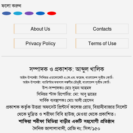
ফলো করুন
সিলেটে সেই দুই বাস চালকের বিরুদ্ধে মামলা
মানবপাচার নিয়ে সিলেটের ডিবির হাওরে সংঘর্ষ
About Us
Contacts
Privacy Policy
Terms of Use
সম্পাদক ও প্রকাশক: আব্দুল খালিক
আইন-উপদেষ্টা: সিনিয়র এডভোকেট এ.কে.এম. ফয়েজ, বাংলাদেশ সুপ্রীম কোর্ট।
আইন-উপদেষ্টা: ব্যারিস্টার ফয়সাল দস্তগীর চৌধুরী, বাংলাদেশ সুপ্রীম কোর্ট।
উপ-সম্পাদকঃ মোঃ সুমন আহমদ
সিনিয়র স্টাফ রিপোর্টার: মো: আবু তাহের
সার্বিক ব্যবস্থাপকঃ মোঃ আলী হোসেন
প্রকাশক কর্তৃক উত্তরা অফসেট প্রিন্টার্স কলেজ রোড, বিয়ানীবাজার সিলেট
থেকে মুদ্রিত ও শরীফা বিবি হাউজ, মেওয়া থেকে প্রকাশিত।
শাফিয়া শরীফা মিডিয়া বাড়ীর একটি সহযোগী প্রতিষ্ঠান
দৈনিক জালালাবাদী, রেজি নং: সিল/১৫০