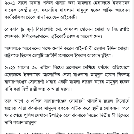
২০২১ সালে ঢাকার পল্টন থানায় করা মামলায় হেফাজতে ইসলামের
সাবেক কেন্দ্রীয় যুগ্ম মহাসচিব মাওলানা মামুনুল হকের জামিন আবেদন
কার্যতালিকা থেকে বাদ দিয়েছেন হাইকোর্ট।
রোববার (৪ জুন) বিচারপতি মো. কামরুল হোসেন মোল্লা ও বিচারপতি
খোন্দকার দিলীরুজ্জামানের হাইকোর্ট বেঞ্চ এ আদেশ দেন।
আদালতে আবেদনের পক্ষে শুনানি করেন আইনজীবী হেলাল উদ্দিন মোল্লা।
রাষ্ট্রপক্ষে ছিলেন ডেপুটি অ্যাটর্নি জেনারেল ইমরান আহম্মদ ভূঁইয়া।
২০২১ সালের ৩০ এপ্রিল বিয়ের প্রলোভন দেখিয়ে ধর্ষণের অভিযোগে
হেফাজতে ইসলামের আলোচিত নেতা মাওলানা মামুনুল হকের বিরুদ্ধে
নারায়ণগঞ্জের সোনারগাঁ থানায় একটি মামলা দায়ের করেন মামুনুল হকের
দাবি করা দ্বিতীয় স্ত্রী জান্নাত আরা ঝরনা।
তার আগে ৩ এপ্রিল নারায়ণগঞ্জের সোনারগাঁ থানাধীন রয়েল রিসোর্টে
জান্নাত আরা ঝরনাসহ মামুনুল হককে আটক করে স্থানীয় লোকজন। পরে
খবর পেয়ে পুলিশ সেখানে উপস্থিত হলে ঝরনাকে নিজের দ্বিতীয় স্ত্রী হিসেবে
দাবি করেন মামুনুল।