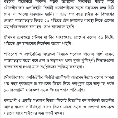
বছরের অক্টোবরে বিকল্প সড়ক উন্নয়নের সম্ভাবতা যাচাই করে
মৌলভীবাজার এলজিইডি নির্বাহী প্রকৌশলীকে সড়ক উন্নয়নের জন্য চিঠি
দেন। যা আজো বাস্তবায়ন হয়নি। এ ছাড়া গত বছর স্থানীয় বন বিভাগের
নেওয়া লাউয়াছড়ার ভিতর ২০ গতিতে ট্রেন চলানোর ব্যবস্থা নিতে রেলের
মহাপরিচালককে বলা হয়। তাও বাস্তবায়ন হয়নি।
শ্রীমঙ্গল রেলওয়ে স্টেশন মাস্টার সাখাওয়াত হোসেন বলেন, ২০ কি.মি.
গতিতে ট্রেন চালানোর নির্দেশনা আমরা পাইনি।
প্রতিবেশ ও প্রাণবৈচিত্র্য সংরক্ষণ বিষয়ক গবেষক পাভেল পার্থ বলেন,
লাউয়াছড়ার মতো বনে রেল ও সড়কপথ থাকা খুবই ঝুঁকিপূর্ণ। সিদ্ধান্তগুলো
বাস্তবায়ন না হওয়া মানে সংশ্লিষ্টদের দায়িত্বে অবহেলা।
মৌলভীবাজার এলজিইডির নির্বাহী প্রকৌশলী আহমেদ উল্লাহ বলেন, আমরা
গত বছর নূরজাহান চা বাগানের ভিতর দিয়ে পদ্মপুকুর হয়ে ভানুগাছ পর্যন্ত
১৬ কিলোমিটার বিকল্প সড়ক উন্নয়ন প্রস্তাব পাঠিয়েছি।
বন্যপ্রাণী ও প্রকৃতি সংরক্ষণ বিভাগ সিলেট বিভাগীয় বন কর্মকর্তা জাহাঙ্গীর
আলম বলেন, লাউয়াছড়া বনের ভিতর থেকে সড়ক ও রেলপথ যত দ্রুত
সরানো যাবে প্রাণীদের জন্য ততই মঙ্গল।