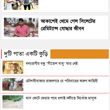
আকাশেই থেমে গেল সিলেটের
রেমিট্যান্স যোদ্ধার জীবন
দুটি পাতা একটি কুড়ি
বন্যপ্রাণীর বন্ধু ‘সীতেশ বাবু’ আর নেই
মৌলভীবাজার রাজনগরে যে পরিবারের করুণ কাহিনী
ঘাস কেটে ফেরার পথে ধলাই নদীতে নিখোঁজ মাসুক