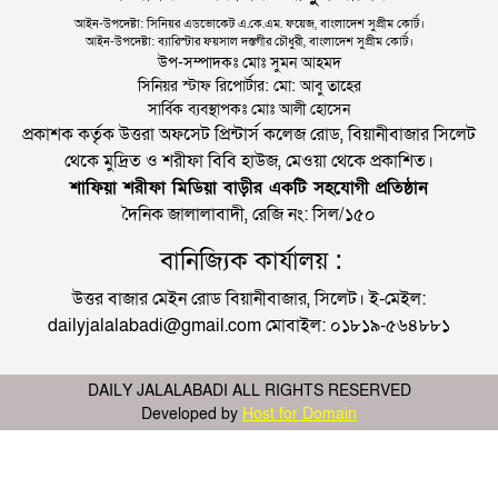
আইন-উপদেষ্টা: সিনিয়র এডভোকেট এ.কে.এম. ফয়েজ, বাংলাদেশ সুপ্রীম কোর্ট।
আইন-উপদেষ্টা: ব্যারিস্টার ফয়সাল দস্তগীর চৌধুরী, বাংলাদেশ সুপ্রীম কোর্ট।
উপ-সম্পাদকঃ মোঃ সুমন আহমদ
সিনিয়র স্টাফ রিপোর্টার: মো: আবু তাহের
সার্বিক ব্যবস্থাপকঃ মোঃ আলী হোসেন
প্রকাশক কর্তৃক উত্তরা অফসেট প্রিন্টার্স কলেজ রোড, বিয়ানীবাজার সিলেট
থেকে মুদ্রিত ও শরীফা বিবি হাউজ, মেওয়া থেকে প্রকাশিত।
শাফিয়া শরীফা মিডিয়া বাড়ীর একটি সহযোগী প্রতিষ্ঠান
দৈনিক জালালাবাদী, রেজি নং: সিল/১৫০
বানিজ্যিক কার্যালয় :
উত্তর বাজার মেইন রোড বিয়ানীবাজার, সিলেট। ই-মেইল:
dailyjalalabadi@gmail.com মোবাইল: ০১৮১৯-৫৬৪৮৮১
DAILY JALALABADI ALL RIGHTS RESERVED
Developed by
Host for Domain