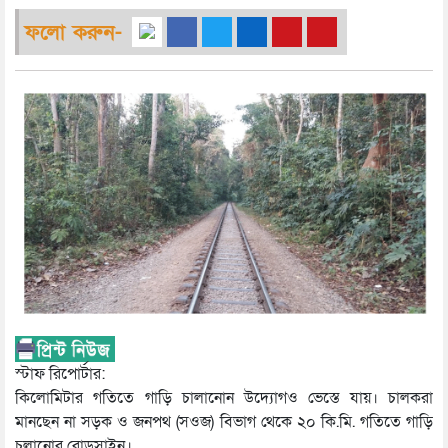
ফলো করুন-
স্টাফ রিপোর্টার:
কিলোমিটার গতিতে গাড়ি চালানোন উদ্যোগও ভেস্তে যায়। চালকরা
মানছেন না সড়ক ও জনপথ (সওজ) বিভাগ থেকে ২০ কি.মি. গতিতে গাড়ি
চলানোর রোডসাইন।