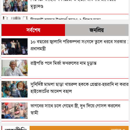
মৃত্যুদণ্ড
সিলেটে হামের উপসর্গ আরও ২ শিশুর মৃত্যু
সর্বশেষ
জনপ্রিয়
সিলেটের সাবেক মন্ত্রী-এমপিরা কে কোথায়?
১০ বছরের জ্বালানি পরিকল্পনা সংসদে তুলে ধরবে সরকার :
প্রধানমন্ত্রী
সিলেটের জোড়া ব্রিজের পাশ থেকে আটক ফরহাদ- বাদশা
রাষ্ট্রপতি পদে মির্জা ফখরুলের নাম চূড়ান্ত
সিলেটে আরও দুইজনের মৃত্যু, হাসপাতালে ৩ শতাধিক
সুনির্দিষ্ট মামলা ছাড়া খায়রুল হককে গ্রেপ্তার-হয়রানি না করার
হাইকোর্টের আদেশ বহাল
সিলেটের মাস্টারপ্ল্যান বাস্তবায়নে ঢাকায় উচ্চপর্যায়ে যা হল
ভাগনের সাথে চলে গেছেন স্ত্রী, দুধ দিয়ে গোসল করলেন
স্বামী
সিলেটে বিচার নিয়ে হতাশ ৬ শহীদ পরিবার
সিলেটে পুলিশের অ্যাকশন, ৪৮ জন গ্রেপ্তার