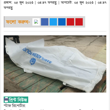
প্রকাশ: ০৫ জুন ২০২৩ | ০৪:৪৭ অপরাহ্ণ | আপডেট: ০৫ জুন ২০২৩ | ০৪:৪৭
অপরাহ্ণ
ফলো করুন-
স্টাফ রিপোর্টার: