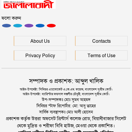
ফলো করুন
ইউনূসকে সঙ্গে নিয়ে জুলাই স্মৃতি জাদুঘর উদ্বোধন করলেন
প্রধানমন্ত্রী
সিলেটে আরও দুইজনের মৃত্যু, হাসপাতালে ৩ শতাধিক
About Us
Contacts
Privacy Policy
Terms of Use
সম্পাদক ও প্রকাশক: আব্দুল খালিক
আইন-উপদেষ্টা: সিনিয়র এডভোকেট এ.কে.এম. ফয়েজ, বাংলাদেশ সুপ্রীম কোর্ট।
আইন-উপদেষ্টা: ব্যারিস্টার ফয়সাল দস্তগীর চৌধুরী, বাংলাদেশ সুপ্রীম কোর্ট।
উপ-সম্পাদকঃ মোঃ সুমন আহমদ
সিনিয়র স্টাফ রিপোর্টার: মো: আবু তাহের
সার্বিক ব্যবস্থাপকঃ মোঃ আলী হোসেন
প্রকাশক কর্তৃক উত্তরা অফসেট প্রিন্টার্স কলেজ রোড, বিয়ানীবাজার সিলেট
থেকে মুদ্রিত ও শরীফা বিবি হাউজ, মেওয়া থেকে প্রকাশিত।