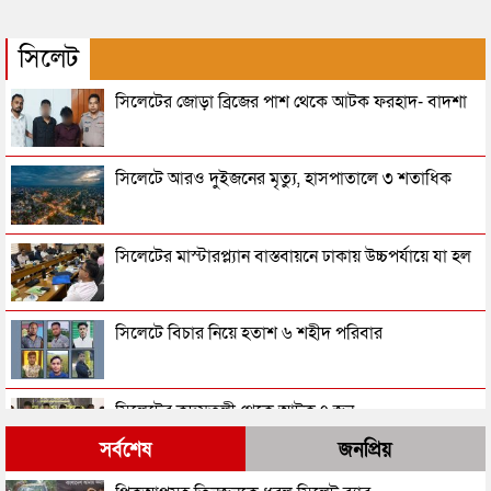
সিলেট
সিলেটের জোড়া ব্রিজের পাশ থেকে আটক ফরহাদ- বাদশা
সিলেটে আরও দুইজনের মৃত্যু, হাসপাতালে ৩ শতাধিক
সিলেটের মাস্টারপ্ল্যান বাস্তবায়নে ঢাকায় উচ্চপর্যায়ে যা হল
সিলেটে বিচার নিয়ে হতাশ ৬ শহীদ পরিবার
সিলেটের কদমতলী থেকে আটক ৭ জন
সর্বশেষ
জনপ্রিয়
সিলেটে যে দুই ভাইরাস প্রাণ নিল ৩ জনের