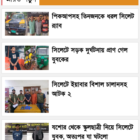
পিকআপসহ তিনজনকে ধরল সিলেট
র‌্যাব
সিলেটে সড়ক দুর্ঘটনায় প্রাণ গেল
যুবকের
সিলেটে ইয়াবার বিশাল চালানসহ
আটক ২
যশোর থেকে স্কুলছাত্রী নিয়ে সিলেটে
যুবক, অতঃপর যা ঘটলো