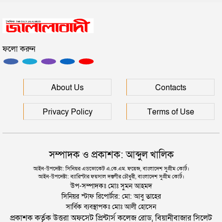
সিলেটে সড়ক দুর্ঘটনায় প্রাণ গেল যুবকের
ফলো করুন
ইউনূসকে সঙ্গে নিয়ে জুলাই স্মৃতি জাদুঘর উদ্বোধন করলেন
প্রধানমন্ত্রী
সিলেটে আরও দুইজনের মৃত্যু, হাসপাতালে ৩ শতাধিক
About Us
Contacts
Privacy Policy
Terms of Use
সম্পাদক ও প্রকাশক: আব্দুল খালিক
আইন-উপদেষ্টা: সিনিয়র এডভোকেট এ.কে.এম. ফয়েজ, বাংলাদেশ সুপ্রীম কোর্ট।
আইন-উপদেষ্টা: ব্যারিস্টার ফয়সাল দস্তগীর চৌধুরী, বাংলাদেশ সুপ্রীম কোর্ট।
উপ-সম্পাদকঃ মোঃ সুমন আহমদ
সিনিয়র স্টাফ রিপোর্টার: মো: আবু তাহের
সার্বিক ব্যবস্থাপকঃ মোঃ আলী হোসেন
প্রকাশক কর্তৃক উত্তরা অফসেট প্রিন্টার্স কলেজ রোড, বিয়ানীবাজার সিলেট