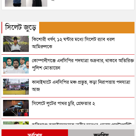
সিলেট জুড়ে
কিশোরী ধর্ষণ, ১২ ঘন্টার মধ্যে সিলেট র‌্যাব ধরল
আমিরুলকে
কোম্পানীগঞ্জে এনসিপির পদযাত্রা শুক্রবার, থাকবে অতিরিক্ত
পুলিশ মোতায়েন
কানাইঘাটে এনসিপির মঞ্চ প্রস্তুত, কড়া নিরাপত্তায় পদযাত্রা
আজ
সিলেটে লুটের পাথর চুরি, গ্রেফতার ২
জকিগঞ্জে জুলাইযোদ্ধাকে নারীর মারধর, থানায় পাল্টাপাল্টি
অভিযোগ
সর্বশেষ
জনপ্রিয়