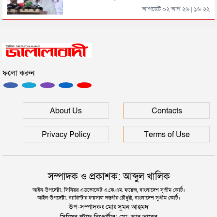
ইউনূসকে সঙ্গে নিয়ে জুলাই স্মৃতি জাদুঘর উদ্বোধন করলেন
আপডেট ০২ আগ ২৬ | ১৬:২২
প্রধানমন্ত্রী
সিলেটে আরও দুইজনের মৃত্যু, হাসপাতালে ৩ শতাধিক
ফলো করুন
সিলেটের মাস্টারপ্ল্যান বাস্তবায়নে ঢাকায় উচ্চপর্যায়ে যা হল
দুই তরুণীকে তুলে নিয়ে ধর্ষণ, ৬ যুবককে যে শাস্তি দিলে
About Us
Contacts
আদালত
Privacy Policy
Terms of Use
সম্পাদক ও প্রকাশক: আব্দুল খালিক
আইন-উপদেষ্টা: সিনিয়র এডভোকেট এ.কে.এম. ফয়েজ, বাংলাদেশ সুপ্রীম কোর্ট।
আইন-উপদেষ্টা: ব্যারিস্টার ফয়সাল দস্তগীর চৌধুরী, বাংলাদেশ সুপ্রীম কোর্ট।
উপ-সম্পাদকঃ মোঃ সুমন আহমদ