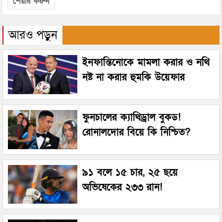
শেয়ার করুন
আরও পড়ুন
ইনফান্তিনোকে মামলা করার ও নথি
নষ্ট না করার হুমকি উয়েফার
ফুনচালের ক্যাথিড্রাল বুকড!
রোনালদোর বিয়ে কি নিশ্চিত?
৯১ বলে ১৫ চার, ২৫ ছয়ে
অভিষেকের ২৩৩ রান!