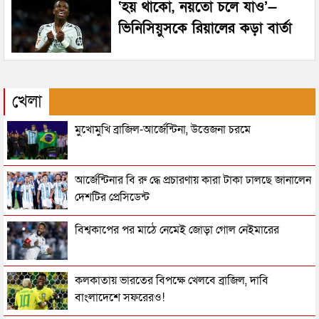
‘হয় থাকো, নয়তো চলে যাও’—
ভিনিসিয়ুসকে রিয়ালের কড়া বার্তা
খেলা
মুখোমুখি ব্রাজিল-আর্জেন্টিনা, উত্তেজনা চরমে
আর্জেন্টিনার বি রু দ্ধে প্রচারণায় কারা টাকা ঢালছে জানালেন
দেশটির প্রেসিডেন্ট
বিশ্বকাপের পর মাঠে নেমেই জোড়া গোল নেইমারের
কলকাতায় ভারতের বিপক্ষে খেলবে ব্রাজিল, দাবি
বাংলাদেশে সফরেরও!