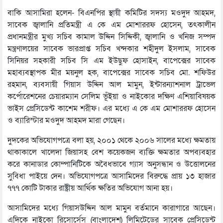
বাকি আসামিরা হলেন- বিএনপির স্থায়ী কমিটির সদস্য মওদুদ আহমদ,
সাবেক জ্বালানি প্রতিমন্ত্রী এ কে এম মোশাররফ হোসেন, তৎকালীন
প্রধানমন্ত্রীর মুখ্য সচিব কামাল উদ্দিন সিদ্দিকী, জ্বালানি ও খনিজ সম্পদ
মন্ত্রণালয়ের সাবেক ভারপ্রাপ্ত সচিব খন্দকার শহীদুল ইসলাম, সাবেক
সিনিয়র সহকারী সচিব সি এম ইউছুফ হোসাইন, বাপেক্সের সাবেক
মহাব্যবস্থাপক মীর ময়নুল হক, বাপেক্সের সাবেক সচিব মো. শফিউর
রহমান, ব্যবসায়ী গিয়াস উদ্দিন আল মামুন, ইন্টারন্যাশনাল ট্রাভেল
কর্পোরেশনের চেয়ারম্যান সেলিম ভূঁইয়া ও নাইকোর দক্ষিণ এশিয়াবিষয়ক
ভাইস প্রেসিডেন্ট কাশেম শরীফ। এর মধ্যে এ কে এম মোশাররফ হোসেন
ও ব্যারিস্টার মওদুদ আহমদ মারা গেছেন।
দুদকের অভিযোগপত্রে বলা হয়, ২০০১ থেকে ২০০৬ সালের মধ্যে ক্ষমতায়
থাকাকালে খালেদা জিয়াসহ বেশ কয়েকজন ব্যক্তি ক্ষমতার অপব্যবহার
করে কানাডার কোম্পানিটিকে অবৈধভাবে গ্যাস অনুসন্ধান ও উত্তোলনের
সুবিধা পাইয়ে দেন। অভিযোগপত্রে আসামিদের বিরুদ্ধে প্রায় ১৩ হাজার
৭৭৭ কোটি টাকার রাষ্ট্রীয় আর্থিক ক্ষতির অভিযোগ আনা হয়।
আসামিদের মধ্যে গিয়াসউদ্দিন আল মামুন বর্তমানে কারাগারে আছেন।
এদিকে নাইকো রিসোর্সেস (বাংলাদেশ) লিমিটেডের সাবেক প্রেসিডেন্ট