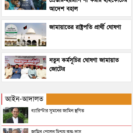
আদেশ বহাল
জামায়াতের রাষ্ট্রপতি প্রার্থী ঘোষণা
নতুন কর্মসূচির ঘোষণা জামায়াত
জোটের
আইন-আদালত
ব্যারিস্টার সুমনের জামিন স্থগিত
জামিন পেলেন চিন্ময় কৃষ্ণ দাস