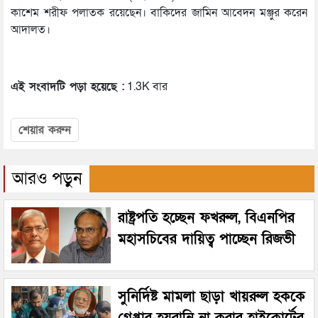
কাশেম শরীফ পলাতক রয়েছেন। বাকিদের জামিন আবেদন মঞ্জুর করেন
আদালত।
এই সংবাদটি পড়া হয়েছে :
1.3K বার
শেয়ার করুন
আরও পড়ুন
রাষ্ট্রপতি হচ্ছেন ফখরুল, বিএনপির
মহাসচিবের দায়িত্ব পাচ্ছেন রিজভী
সুনির্দিষ্ট মামলা ছাড়া খায়রুল হককে
গ্রেপ্তার-হয়রানি না করার হাইকোর্টের