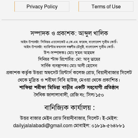
Privacy Policy
Terms of Use
সম্পাদক ও প্রকাশক: আব্দুল খালিক
আইন-উপদেষ্টা: সিনিয়র এডভোকেট এ.কে.এম. ফয়েজ, বাংলাদেশ সুপ্রীম কোর্ট।
আইন-উপদেষ্টা: ব্যারিস্টার ফয়সাল দস্তগীর চৌধুরী, বাংলাদেশ সুপ্রীম কোর্ট।
উপ-সম্পাদকঃ মোঃ সুমন আহমদ
সিনিয়র স্টাফ রিপোর্টার: মো: আবু তাহের
সার্বিক ব্যবস্থাপকঃ মোঃ আলী হোসেন
প্রকাশক কর্তৃক উত্তরা অফসেট প্রিন্টার্স কলেজ রোড, বিয়ানীবাজার সিলেট
থেকে মুদ্রিত ও শরীফা বিবি হাউজ, মেওয়া থেকে প্রকাশিত।
শাফিয়া শরীফা মিডিয়া বাড়ীর একটি সহযোগী প্রতিষ্ঠান
দৈনিক জালালাবাদী, রেজি নং: সিল/১৫০
বানিজ্যিক কার্যালয় :
উত্তর বাজার মেইন রোড বিয়ানীবাজার, সিলেট। ই-মেইল:
dailyjalalabadi@gmail.com মোবাইল: ০১৮১৯-৫৬৪৮৮১