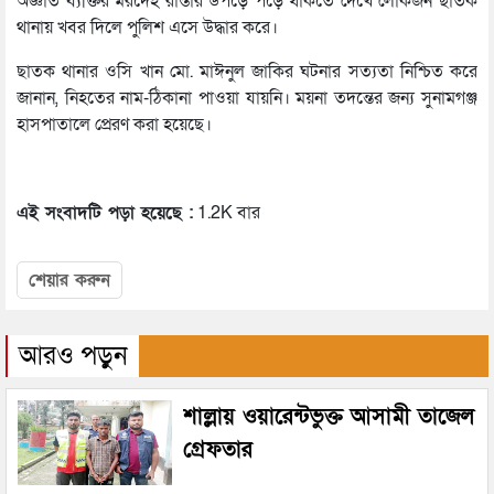
অজ্ঞাত ব্যক্তির মরদেহ রাস্তার উপড়ে পড়ে থাকতে দেখে লোকজন ছাতক
থানায় খবর দিলে পুলিশ এসে উদ্ধার করে।
ছাতক থানার ওসি খান মো. মাঈনুল জাকির ঘটনার সত্যতা নিশ্চিত করে
জানান, নিহতের নাম-ঠিকানা পাওয়া যায়নি। ময়না তদন্তের জন্য সুনামগঞ্জ
হাসপাতালে প্রেরণ করা হয়েছে।
এই সংবাদটি পড়া হয়েছে :
1.2K বার
শেয়ার করুন
আরও পড়ুন
শাল্লায় ওয়ারেন্টভুক্ত আসামী তাজেল
গ্রেফতার