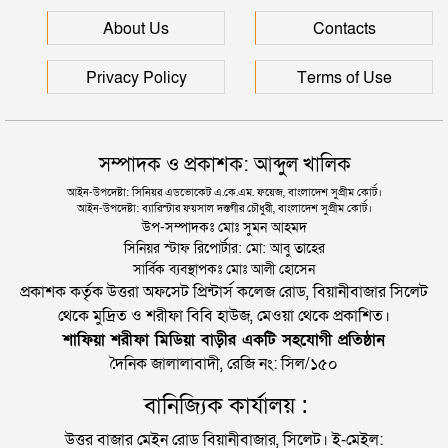
সিলেটে হামের উপসর্গ আরও ২ শিশুর মৃত্যু
About Us
Contacts
Privacy Policy
Terms of Use
সম্পাদক ও প্রকাশক: আব্দুল খালিক
আইন-উপদেষ্টা: সিনিয়র এডভোকেট এ.কে.এম. ফয়েজ, বাংলাদেশ সুপ্রীম কোর্ট।
আইন-উপদেষ্টা: ব্যারিস্টার ফয়সাল দস্তগীর চৌধুরী, বাংলাদেশ সুপ্রীম কোর্ট।
উপ-সম্পাদকঃ মোঃ সুমন আহমদ
সিনিয়র স্টাফ রিপোর্টার: মো: আবু তাহের
সার্বিক ব্যবস্থাপকঃ মোঃ আলী হোসেন
প্রকাশক কর্তৃক উত্তরা অফসেট প্রিন্টার্স কলেজ রোড, বিয়ানীবাজার সিলেট
থেকে মুদ্রিত ও শরীফা বিবি হাউজ, মেওয়া থেকে প্রকাশিত।
শাফিয়া শরীফা মিডিয়া বাড়ীর একটি সহযোগী প্রতিষ্ঠান
দৈনিক জালালাবাদী, রেজি নং: সিল/১৫০
বানিজ্যিক কার্যালয় :
উত্তর বাজার মেইন রোড বিয়ানীবাজার, সিলেট। ই-মেইল: