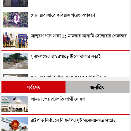
দোয়ারাবাজারে কবিরাজ গয়েছ অপহরণ
আত্মগোপনে থাকা ১১ মামলার আসামি দেলোয়ার গ্রেফতার
সুনামগঞ্জের হাওরপাড়ে টিকে থাকার লড়াই
দোয়ারাবাজারে খাল থেকে যুবকের লাশ উদ্ধার
সর্বশেষ
জনপ্রিয়
খাদ্য গুদামের পাশ থেকে ৪ জনকে ধরল র‌্যাব
জামায়াতের রাষ্ট্রপতি প্রার্থী ঘোষণা
সুনামগঞ্জ কারাগারে প্রাণ গেল বন্দির
রাষ্ট্রপতি নির্বাচনে বিএনপির দুই মনোনয়নপত্র সংগ্রহ