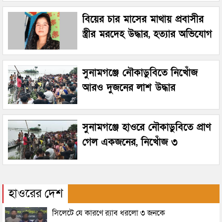
বিয়ের চার মাসের মাথায় প্রবাসীর
স্ত্রীর মরদেহ উদ্ধার, হত্যার অভিযোগ
সুনামগঞ্জে নৌকাডুবিতে নিখোঁজ
আরও দুজনের লাশ উদ্ধার
সুনামগঞ্জে হাওরে নৌকাডুবিতে প্রাণ
গেল একজনের, নিখোঁজ ৩
হাওরের দেশ
সিলেটে যে কারণে র‌্যাব ধরলো ৩ জনকে